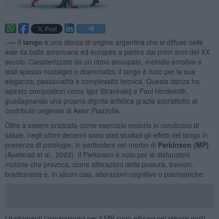
. —
Il
tango
è una danza di origine argentina che si diffuse nelle
sale da ballo americane ed europee a partire dai primi anni del XX
secolo. Caratterizzato da un ritmo sincopato, melodie emotive e
testi spesso nostalgici o drammatici, il tango è noto per la sua
eleganza, passionalità e complessità tecnica. Questa danza ha
ispirato compositori come Igor Stravinskij e Paul Hindemith,
guadagnando una propria dignità artistica grazie soprattutto al
contributo originale di Astor Piazzolla.
Oltre a essere praticato come esercizio motorio in condizioni di
salute, negli ultimi decenni sono stati studiati gli effetti del tango in
presenza di patologie, in particolare nel morbo di
Parkinson (MP)
(Axelerad et al., 2022). Il Parkinson è noto per le disfunzioni
motorie che provoca, come alterazioni della postura, tremori,
bradicinesia e, in alcuni casi, alterazioni cognitive o psichiatriche.
I trattamenti farmacologici per il MP sono efficaci nel ridurre molti