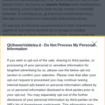
sintomi motori, ma hanno un
impatto limitato
sulle manifestazioni
non motorie, come il declino delle facoltà mentali e l'instabilità
posturale. Di conseguenza, gli interventi complementari sono
diventati una componente essenziale della pratica clinica.
Un esempio di intervento complementare è stato recentemente
oggetto di una ricerca condotta da un gruppo di studiosi
dell'Università di Trento (Rabini et al., 2024). Questo studio ha
esaminato l'effetto della
pratica del tango
nella modulazione delle
manifestazioni del MP.
QUInewsValdelsa.it -
Do Not Process My Personal
Information
Sono stati reclutati 24 pazienti e divisi in due gruppi: uno sottoposto
a fisioterapia di gruppo e l’altro alla pratica della danza argentina. I
partecipanti sono stati sottoposti ad una valutazione motoria e
If you wish to opt-out of the sale, sharing to third parties, or
neuropsicologica prima e dopo quattro mesi di attività, svolte due
processing of your personal or sensitive information for
volte a settimana.
targeted advertising by us, please use the below opt-out
section to confirm your selection. Please note that after your
In entrambi i gruppi, i risultati hanno mostrato
miglioramenti
opt-out request is processed you may continue seeing
significativi in diverse abilità motorie, principalmente riguardanti
interest-based ads based on personal information utilized by
l'equilibrio statico e dinamico. A livello cognitivo, è stato rilevato un
us or personal information disclosed to third parties prior to
miglioramento significativo in un compito linguistico di
your opt-out. You may separately opt-out of the further
denominazione delle azioni.
disclosure of your personal information by third parties on the
I ricercatori hanno evidenziato che solo i pazienti del gruppo
IAB’s list of downstream participants. This information may