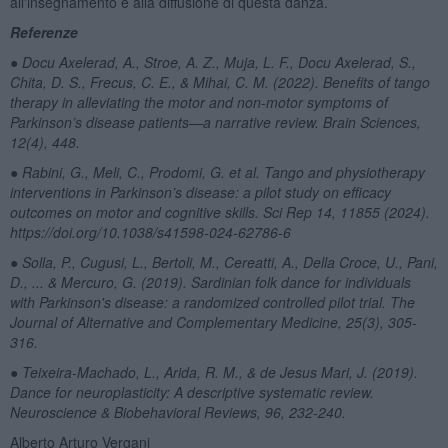
all'insegnamento e alla diffusione di questa danza.
Referenze
● Docu Axelerad, A., Stroe, A. Z., Muja, L. F., Docu Axelerad, S.,
Chita, D. S., Frecus, C. E., & Mihai, C. M. (2022). Benefits of tango
therapy in alleviating the motor and non-motor symptoms of
Parkinson’s disease patients—a narrative review. Brain Sciences,
12(4), 448.
● Rabini, G., Meli, C., Prodomi, G. et al. Tango and physiotherapy
interventions in Parkinson’s disease: a pilot study on efficacy
outcomes on motor and cognitive skills. Sci Rep 14, 11855 (2024).
https://doi.org/10.1038/s41598-024-62786-6
● Solla, P., Cugusi, L., Bertoli, M., Cereatti, A., Della Croce, U., Pani,
D., ... & Mercuro, G. (2019). Sardinian folk dance for individuals
with Parkinson's disease: a randomized controlled pilot trial. The
Journal of Alternative and Complementary Medicine, 25(3), 305-
316.
● Teixeira-Machado, L., Arida, R. M., & de Jesus Mari, J. (2019).
Dance for neuroplasticity: A descriptive systematic review.
Neuroscience & Biobehavioral Reviews, 96, 232-240.
Alberto Arturo Vergani