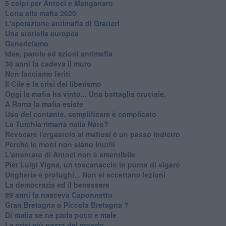
​5 colpi per Antoci e Manganaro
Lotta alla mafia 2020
L'operazione antimafia di Gratteri
Una storiella europea
Genericismo
Idee, parole ed azioni antimafia
30 anni fa cadeva il muro
Non facciamo feriti
Il Cile e la crisi del liberismo
Oggi la mafia ha vinto... Una battaglia cruciale.
A Roma la mafia esiste
Uso del contante, semplificare è complicato
La Turchia rimarrà nella Nato?
Revocare l'ergastolo ai mafiosi è un passo indietro
Perchè le morti non siano inutili
L'attentato di Antoci non è smentibile
Pier Luigi Vigna, un toscanaccio in punta di sigaro
Ungheria e profughi... Non si accettano lezioni
La democrazia ed il benessere
99 anni fa nasceva Caponnetto
Gran Bretagna o Piccola Bretagna ?
Di mafia se ne parla poco e male
La crisi più pazza del mondo.