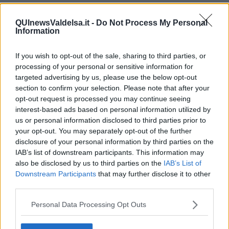
Matteo Messina Denaro
a Campobello di Mazara
, Alfonso
Tumbarello
, che bene conosceva anche altri personaggi di spicco
QUInewsValdelsa.it -
Do Not Process My Personal
della mafia locale. Auguriamo a magistratura e forze dell’ordine un
Information
proficuo lavoro che, in questo momento, può diventare
determinante per assestare un colpo definitivo allo strapotere
criminale.
If you wish to opt-out of the sale, sharing to third parties, or
processing of your personal or sensitive information for
La mafia è un fenomeno umano, diceva
Falcone
, e come tutti i
targeted advertising by us, please use the below opt-out
fenomeni umani ha un principio, una sua evoluzione e avrà quindi
section to confirm your selection. Please note that after your
anche una fine. L’attualità di questo pensiero è sotto gli occhi di tutti
opt-out request is processed you may continue seeing
e ci suggerisce di non perdere tempo.
interest-based ads based on personal information utilized by
Salvatore Calleri
us or personal information disclosed to third parties prior to
your opt-out. You may separately opt-out of the further
disclosure of your personal information by third parties on the
IAB’s list of downstream participants. This information may
also be disclosed by us to third parties on the
IAB’s List of
Downstream Participants
that may further disclose it to other
Se vuoi leggere le notizie principali della Toscana iscriviti alla
third parties.
Newsletter QUInews - ToscanaMedia.
Arriva gratis tutti i giorni
alle 20:00 direttamente nella tua casella di posta.
Personal Data Processing Opt Outs
Basta cliccare
QUI