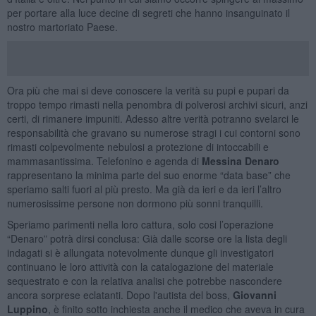
per portare alla luce decine di segreti che hanno insanguinato il
nostro martoriato Paese.
Ora più che mai si deve conoscere la verità su pupi e pupari da
troppo tempo rimasti nella penombra di polverosi archivi sicuri, anzi
certi, di rimanere impuniti. Adesso altre verità potranno svelarci le
responsabilità che gravano su numerose stragi i cui contorni sono
rimasti colpevolmente nebulosi a protezione di intoccabili e
mammasantissima. Telefonino e agenda di
Messina Denaro
rappresentano la minima parte del suo enorme “data base” che
speriamo salti fuori al più presto. Ma già da ieri e da ieri l’altro
numerosissime persone non dormono più sonni tranquilli.
Speriamo parimenti nella loro cattura, solo cosi l’operazione
“Denaro” potrà dirsi conclusa: Già dalle scorse ore la lista degli
indagati si è allungata notevolmente dunque gli investigatori
continuano le loro attività con la catalogazione del materiale
sequestrato e con la relativa analisi che potrebbe nascondere
ancora sorprese eclatanti. Dopo l'autista del boss,
Giovanni
Luppino
, è finito sotto inchiesta anche il medico che aveva in cura