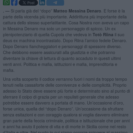
. —
Si parla già del “dopo”
Matteo Messina Denaro
. E forse è la
parte della vicenda più importante. Addirittura più importante della
cattura dello stesso superlatitante. Cosa Nostra non aveva un capo
in Messina Denaro ma solo un personaggio di spicco. Un ex
plenipotenziario di quella Cupola che vedeva in
Totò Riina
il suo
deus ex machina incontrastato. Dopo Riina l’amico fedele Denaro.
Dopo Denaro fiancheggiatori e personaggi di spessore diverso.
Che debbono essere assicurati alla giustizia e che potranno
diventare la chiave di lettura di quanto accaduto in questi ultimi
venti anni. Politica e mafia, istituzioni e mafia, imprenditoria e
mafia.
Una volta scoperto il codice verranno fuori i nomi da troppo tempo
tenuti nella cassaforte delle connivenze e delle complicità. Proprio
adesso lo Stato deve essere più forte e determinato sino al punto di
sferrare il colpo di grazia per un repulisti generale che adesso
potrebbe essere davvero a portata di mano. Un’occasione d’oro,
forse unica, quella del “dopo Denaro”. Un’occasione da sfruttare
senza esitazioni e con coraggio qualora si voglia davvero eliminare
gran parte della feccia criminale, politica e istituzionale che per anni
e anni ha avuto il potere di vita e di morte in Sicilia come nel resto
d’Italia e oltre. Nel punto in cui siamo occorre spingere al massimo