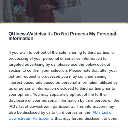
QUInewsValdelsa.it -
Do Not Process My Personal
Il corto "una mela al giorno" è stato visto e gradito dagli
Information
studenti dello IED capitolino presso l'Ombrelloni Art Space
If you wish to opt-out of the sale, sharing to third parties, or
processing of your personal or sensitive information for
targeted advertising by us, please use the below opt-out
section to confirm your selection. Please note that after your
opt-out request is processed you may continue seeing
CASOLE D'ELSA —
Davvero una bella notizia per i casolesi: il
interest-based ads based on personal information utilized by
cortometraggio
"Una mela al giorno"
girato a Casole nelle scorse
us or personal information disclosed to third parties prior to
settimane e diretto dal regista
Simone Vacca
è stato visto ed
your opt-out. You may separately opt-out of the further
apprezzato dagli studenti e dai professori dello
IED di Roma
disclosure of your personal information by third parties on the
presso lo studio
Ombrelloni Art Space
.
IAB’s list of downstream participants. This information may
"Inizia così la corsa di questo film breve, che porterà il nome di
also be disclosed by us to third parties on the
IAB’s List of
Casole in giro per l'Italia" ha commentato
Vittoria Panichi
,
Downstream Participants
that may further disclose it to other
assessore alla cultura, la quale ha seguito il video in tutto il suo
third parties.
percorso.