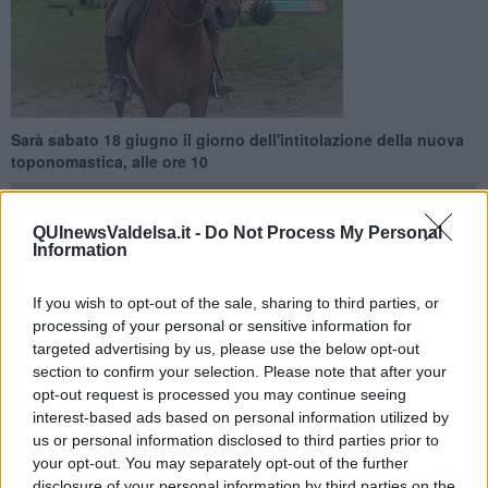
Sarà sabato 18 giugno il giorno dell'intitolazione della nuova
toponomastica, alle ore 10
QUInewsValdelsa.it -
Do Not Process My Personal
Information
CASOLE D'ELSA —
La prematura scomparsa di
Estevan Dei
ha
If you wish to opt-out of the sale, sharing to third parties, or
scosso la comunità casolana, ma soprattutto i suoi amici di sempre,
processing of your personal or sensitive information for
che hanno fatto di tutto per ricordarlo.
targeted advertising by us, please use the below opt-out
section to confirm your selection. Please note that after your
Ed è così che anche la Giunta Comunale di Casole si è mossa:
opt-out request is processed you may continue seeing
infatti con la
Delibera n.78 del 04/10/2021
ha approvato l’
intitolazione della strada comunale che dal Colombaio porta al
interest-based ads based on personal information utilized by
ponte delle Sellate a Estevan Dei, (1951-2020), una delle
us or personal information disclosed to third parties prior to
personalità più rilevanti del Comune di Casole d’Elsa del XX secolo,
your opt-out. You may separately opt-out of the further
promotore della
ripresa di antiche tradizioni
delle nostre
disclosure of your personal information by third parties on the