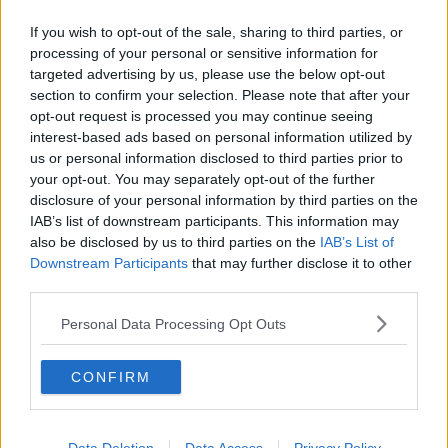
sapore vintage ed in linea con la vocazione cinematografica che
Casole ha ormai da diversi anni. Basti pensare al Casole Film
If you wish to opt-out of the sale, sharing to third parties, or
Festival, il concorso di cortometraggi nato nel 2016"
.
processing of your personal or sensitive information for
targeted advertising by us, please use the below opt-out
Poi Panichi coglie l'occasione per svelarci una notizia bomba.
"
Tra qualche mese
Casole sarà il set del nuovo film
del regista
section to confirm your selection. Please note that after your
Fabrizio Guarducci. Dunque a nome mio e di tutta
opt-out request is processed you may continue seeing
l'Amministrazione Comunale ringrazio tutto il comitato della Fiera
interest-based ads based on personal information utilized by
dell'Alberaia per l'intenso lavoro di questi mesi volto alla
us or personal information disclosed to third parties prior to
realizzazione della rassegna. Abbiamo bisogno di segnali di questo
your opt-out. You may separately opt-out of the further
tipo per poter ripartire e il Comitato ha dimostrato di essere pronto,
disclosure of your personal information by third parties on the
reinventandosi con qualcosa di nuovo per tutto il territorio"
.
IAB’s list of downstream participants. This information may
also be disclosed by us to third parties on the
IAB’s List of
Downstream Participants
that may further disclose it to other
third parties.
Una notizia che rende orgogliosi i casolesi, che ospiteranno tra le
Personal Data Processing Opt Outs
proprie mura una nuova produzione cinematografica, a riprova
dell'interesse che Casole suscita nell'immaginario collettivo.
Intanto
il 3 luglio partirà il cinema all'aperto
: la Direzione Artistica
CONFIRM
è a cura di Alessandro Scavone, direttore della scuola Teatro
Riflesso di Colle di Val d'Elsa. La programmazione sarà varia: ci
sono film d'animazione, commedie, film indimenticabili e musical.