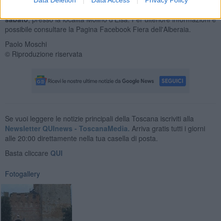
Data Deletion
Data Access
Privacy Policy
La rassegna avrà luogo nei mesi di luglio e di agosto,
il venerdì e il
sabato
, presso la località Molino d'Elsa. Per ulteriore informazioni è
possibile consultare la Pagina Facebook Fiera dell'Alberaia.
Paolo Moschi
© Riproduzione riservata
Se vuoi leggere le notizie principali della Toscana iscriviti alla
Newsletter QUInews - ToscanaMedia.
Arriva gratis tutti i giorni
alle 20:00 direttamente nella tua casella di posta.
Basta cliccare
QUI
Fotogallery