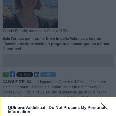
Vittoria Panichi, assessore Casole D'Elsa
Sale l'attesa per il primo Drive In della Valdelsa e intanto
l'Amministrazione svela un progetto cinematografico a firma
Guarducci
CASOLE D'ELSA —
Il legame tra Casole e il Cinema è sempre
stato importante. Adesso a suscitare curiosità e attenzione è il
primo Drive In della Valdelsa, che si annuncia già ricco di novità.
Come ci spiega l'assessore alla Cultura Vittoria Panichi.
"
Quando qualche mese fa il presidente della Fiera dell'Alberaia,
Luigi Menichetti, ci ha presentato l'idea ne siamo rimasti subito
QUInewsValdelsa.it -
Do Not Process My Personal
Information
entusiasti. Il primo Drive In della Valdelsa, un'idea originale, ma dal