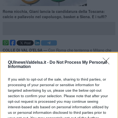
Roma nicchia, Giani lancia la candidatura della Toscana:
calcio e pallavolo nel capoluogo, basket a Siena. E i tuffi?
COLLE DI VAL D'ELSA —
Con Roma che tentenna e Milano che
non sembra proprio convinta, il presidente del Consiglio Regionale
nonché membro del Coni Eugenio Giani ha proposto la candidatura
QUInewsValdelsa.it -
Do Not Process My Personal
della Toscana per le prossime Olimpiadi del 2024.Un annuncio che
Information
ha scosso il mondo sportivo italiano, ma che non sembra essere
solo una provocazione: come annunciato dallo stesso Giani infatti ci
If you wish to opt-out of the sale, sharing to third parties, or
sarebbero le condizioni per proporre Firenze come capitale
processing of your personal or sensitive information for
mondiale dello sport e al tempo stesso tutta la Toscana. Da questo
targeted advertising by us, please use the below opt-out
punto di vista sarebbero già state fatte le prime considerazioni sugli
section to confirm your selection. Please note that after your
impianti. Firenze potrebbe ospitare il calcio all'interno del nuovo e
opt-out request is processed you may continue seeing
atteso stadio dei Della Valle e ristrutturare l'attuale Artemio Franchi
interest-based ads based on personal information utilized by
riproponendo la pista di atletica. Non solo: secondo le intuizioni di
us or personal information disclosed to third parties prior to
Giani il Mandela Forum servirebbe per la pallavolo e poi,
your opt-out. You may separately opt-out of the further