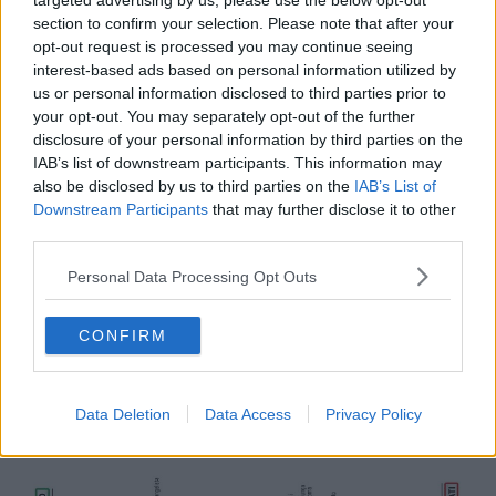
targeted advertising by us, please use the below opt-out
section to confirm your selection. Please note that after your
opt-out request is processed you may continue seeing
interest-based ads based on personal information utilized by
us or personal information disclosed to third parties prior to
your opt-out. You may separately opt-out of the further
disclosure of your personal information by third parties on the
IAB’s list of downstream participants. This information may
also be disclosed by us to third parties on the
IAB’s List of
Downstream Participants
that may further disclose it to other
third parties.
Personal Data Processing Opt Outs
Prima occasione per le ruote veloci a Orbetello dopo una tappa
mossa nella prima parte e quindi assolutamente pianeggiante a
CONFIRM
parte alcune piccole (e non significative) asperità negli ultimi 50 km.
Martedi 13 Maggio
- Tappa 4 -
Orbetello Frascati
(Km 228)
Data Deletion
Data Access
Privacy Policy