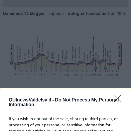
Domenica 12 Maggio
- Tappa 2 -
Bologna Fucecchio
(Km 200)
Tappa mossa fin dalla partenza che attraversa l'Appennino a
QUInewsValdelsa.it -
Do Not Process My Personal
Castiglione dei pepoli per scendere a Prato e affrontare le colline
Information
del circondario Empolese Valdelsa con Montespertoli, la salita del
Castra / Montalbano e di San Baronto prima dell'arrivo di
If you wish to opt-out of the sale, sharing to third parties, or
Fucecchio.
processing of your personal or sensitive information for
Lunedi 13 Maggio
- Tappa 3 -
Vinci Orbetello
(Km 219)