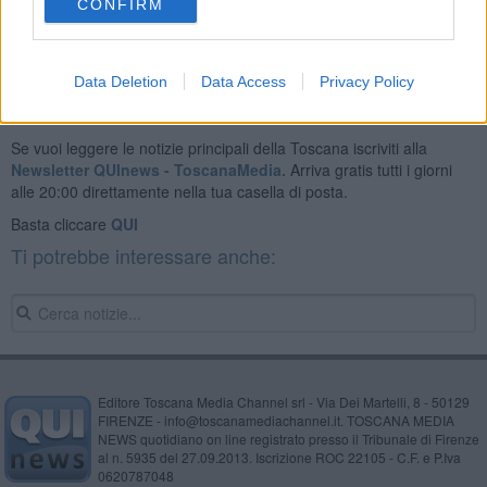
CONFIRM
Data Deletion
Data Access
Privacy Policy
Se vuoi leggere le notizie principali della Toscana iscriviti alla
Newsletter QUInews - ToscanaMedia.
Arriva gratis tutti i giorni
alle 20:00 direttamente nella tua casella di posta.
Basta cliccare
QUI
Ti potrebbe interessare anche:
Editore Toscana Media Channel srl - Via Dei Martelli, 8 - 50129
FIRENZE - info@toscanamediachannel.it. TOSCANA MEDIA
NEWS quotidiano on line registrato presso il Tribunale di Firenze
al n. 5935 del 27.09.2013. Iscrizione ROC 22105 - C.F. e P.Iva
0620787048