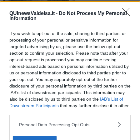
QUInewsValdelsa.it -
Do Not Process My Personal
Nella notte alcuni ignoti si sono introdotti all'interno
Information
dell'istituto: lezioni sospese, riprenderanno domani. Le
indagini sono ancora in corso
If you wish to opt-out of the sale, sharing to third parties, or
processing of your personal or sensitive information for
targeted advertising by us, please use the below opt-out
section to confirm your selection. Please note that after your
opt-out request is processed you may continue seeing
interest-based ads based on personal information utilized by
POGGIBONSI —
La comunicazione è arrivata direttamente dalla
us or personal information disclosed to third parties prior to
scuola ai genitori dei bambini: "La scorsa notte la scuola
your opt-out. You may separately opt-out of the further
Marmocchi è stata vittima di atti di vandalismo con danneggiamenti
disclosure of your personal information by third parties on the
vari. Le indagini della Polizia sono in corso. Per consentire i rilievi e
IAB’s list of downstream participants. This information may
ripristinare la normalità la scuola è rimasta chiusa oggi. Le lezioni
also be disclosed by us to third parties on the
IAB’s List of
riprendono regolarmente domani, 29 maggio". Ignoti sono infatti
Downstream Participants
that may further disclose it to other
entrati all'interno della scuola poggibonsese e hanno fatto razzia di
third parties.
tutto, rovinando anche alcune aule. Un vero e proprio atto di
vandalismo al quale stanno lavorando gli uomini del Commissariato
Personal Data Processing Opt Outs
di Poggibonsi.