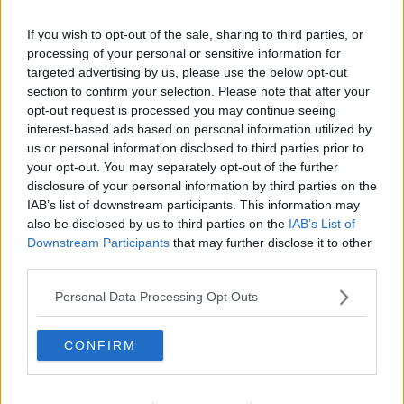
percorso urbano, l’amministrazione comunale di San Gimignano,
Twletteratura e Provincia di Siena hanno organizzato per
If you wish to opt-out of the sale, sharing to third parties, or
domenica 28 dicembre
l'iniziativa “
Im
pronte
/Welcome To San
processing of your personal or sensitive information for
Gimignano”:
s
i tratta di incontri con scrittori e poeti nelle vesti di
targeted advertising by us, please use the below opt-out
moderni pellegrini per conoscere una città delle torri intima, fatta
dalle persone che la abitano, che vi lavorano, che con passione
section to confirm your selection. Please note that after your
coltivano la terra e la propria creatività. Domenica 28 dicembre è
opt-out request is processed you may continue seeing
l'inizio di un viaggio, questa volta letterario, che proseguirà per tutto
interest-based ads based on personal information utilized by
il 2015.
us or personal information disclosed to third parties prior to
your opt-out. You may separately opt-out of the further
I tre scrittori che hanno preso parte a questo suggestivo progetto
disclosure of your personal information by third parties on the
sono
Azzurra D’Agostino, Francesca Matteoni, Alessandro
IAB’s list of downstream participants. This information may
Raveggi:
nella giornata
presenteranno e incontreranno gli
also be disclosed by us to third parties on the
IAB’s List of
abitanti e le associazioni di San Gimignano
per scambiare
Downstream Participants
that may further disclose it to other
parole ed esperienze, un incontro che sarà l'inizio di un dialogo e
third parties.
una relazione con il territorio, per narrarlo e farne conoscere i suoi
aspetti più preziosi.
Gli scrittori saranno seguiti da Twletteratura
Personal Data Processing Opt Outs
(
www.twletteratura.org/
@TwLetteratura) che racconterà
l’esperienza con l’hashtag #viafrancigena e le parole
voleranno su Litteratour (
www.litteratour.com
) e nei social
CONFIRM
perché oggi le rotte viaggiano in rete, un percorso che ora la Via
Francigena a San Gimignano è in grado di attivare grazie
all'inaugurazione di una
rete wifi
che permetterà ai pellegrini di