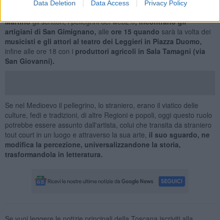
creare connessioni e aprire nuovi link. La giornata di domenica
Data Deletion
Data Access
Privacy Policy
prevede tre incontri a partire dalle
ore 11
quando
in via San
Martino
gli scrittori, i pellegrini del web2.0
, incontrano gli
artigiani di San Gimignano,
alle
ore 15
quando
sarà la volta dei
musicisti e gli attori al teatro dei Leggieri in Piazza Duomo,
infine alle ore 18 con i
produttori agricoli in Sala Tamagni (via
San Giovanni).
Se nel Medioevo il pellegrino, lo straniero, erano il viatico delle
culture, fedi e tradizioni, di altre Regioni e popoli, oggi questo ruolo
potrebbe essere assunto dall'artista, colui che transita da straniero
tout court in un luogo e attraverso la sua arte,
il suo sguardo, ne
modifica la percezione, universalizzandone la storia,
trasformandola in letteratura.
Se vuoi leggere le notizie principali della Toscana iscriviti alla