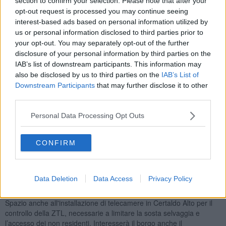
section to confirm your selection. Please note that after your
strategiche per la qualità della vita dei nostri cittadini. Primo fra tutti
opt-out request is processed you may continue seeing
il sottopasso di via Vivaldi - via Fonda con collegamento alla
interest-based ads based on personal information utilized by
circonvallazione di via Falcone e Borsellino. Con la variazione sono
us or personal information disclosed to third parties prior to
stati finanziati altri lavori, anche se i limiti imposti ai pagamenti ci
your opt-out. You may separately opt-out of the further
obbligano a rincorrere le emergenze rendendo difficile rispettare
disclosure of your personal information by third parties on the
una programmazione”.
IAB’s list of downstream participants. This information may
also be disclosed by us to third parties on the
IAB’s List of
Downstream Participants
that may further disclose it to other
third parties.
Non solo: con questa variazione sarà possibile far partire anche
una seconda fase di lavori alla scuola elementare Masiq con il
Personal Data Processing Opt Outs
consolidamento dei solai del piano terra oltre che del piano primo,
e l’adeguamento degli impianti, dopo una prima fase di lavori nel
febbraio scorso per la ristrutturazione dei locali dei refettori e dei
CONFIRM
servizi di cucina.
Tra gli interventi di maggior rilievo anche la ristrutturazione
dell'assetto fognario in via da Verrazzano il cui importo sarà
Data Deletion
Data Access
Privacy Policy
sostenuto a metà fra Comune e Acque Spa, onde evitare i frequenti
allagamenti dei magazzini degli anni scorsi.
Spazio anche all'installazione di telecamere in Certaldo Alto per il
controllo della ZTL, necessarie a limitare la sosta selvaggia e
l’accesso dei non residenti. Interesserà il borgo anche il