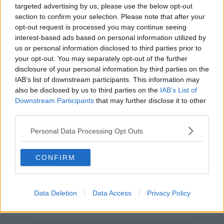
targeted advertising by us, please use the below opt-out
collaborazione con le associazioni del territorio.
section to confirm your selection. Please note that after your
Si conferma, inoltre, come di consueto il rapporto con la
opt-out request is processed you may continue seeing
Monteriggioni A.D. 1213 per l’organizzazione. In preparazione del
interest-based ads based on personal information utilized by
trentennale, inoltre, è stata formalizzata anche la firma del
us or personal information disclosed to third parties prior to
protocollo d'intesa tra 16 Comuni italiani rappresentativi di 7
your opt-out. You may separately opt-out of the further
Regioni
, con l’obiettivo di formare una rete e condividere a livello
disclosure of your personal information by third parties on the
nazionale una
programmazione organica di eventi e
IAB’s list of downstream participants. This information may
manifestazioni storiche
. C’è, quindi, grande attesa per questa
also be disclosed by us to third parties on the
IAB’s List of
edizione, che si pone come spartiacque sotto il profilo qualitativo.
Downstream Participants
that may further disclose it to other
third parties.
Personal Data Processing Opt Outs
A sottolinearlo è lo stesso
assessore alla cultura ed al turismo, il
Professor Marco Valenti.
"Tutto inizierà il 6 luglio con il Banchetto
per proseguire il 7, l’8 ed il 9 luglio. Con questa edizione
CONFIRM
cercheremo di fare il salto di qualità a confronto di un panorama
italiano ormai saturo di iniziative simili. La nostra Festa vuole,
comunque, mantenere la propria identità, riuscendone a fare un
Data Deletion
Data Access
Privacy Policy
elemento non solo di promozione turistica in termini economici, ma
anche un elemento identitario".