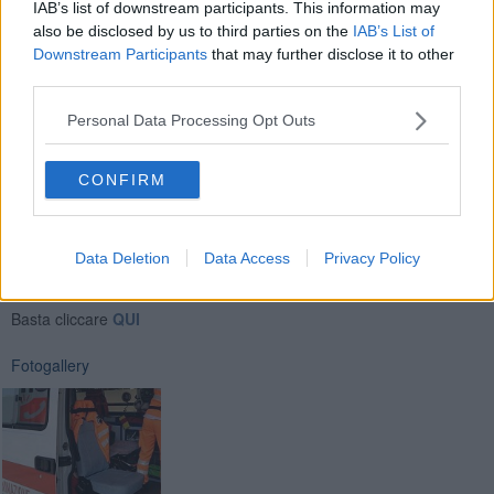
IAB’s list of downstream participants. This information may
also be disclosed by us to third parties on the
IAB’s List of
Downstream Participants
that may further disclose it to other
Sul posto gli operatori del 118 le autoambulanze che hanno portato
third parties.
le due persone coinvolte in ospedale.
Personal Data Processing Opt Outs
CONFIRM
Se vuoi leggere le notizie principali della Toscana iscriviti alla
Data Deletion
Data Access
Privacy Policy
Newsletter QUInews - ToscanaMedia.
Arriva gratis tutti i giorni
alle 20:00 direttamente nella tua casella di posta.
Basta cliccare
QUI
Fotogallery