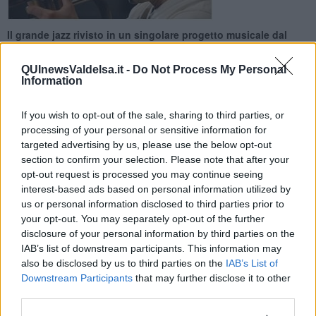
Il grande jazz rivisto in un singolare progetto musicale dal
titolo “Brass Bang!” in programma domani sera
QUInewsValdelsa.it -
Do Not Process My Personal
Information
If you wish to opt-out of the sale, sharing to third parties, or
processing of your personal or sensitive information for
BARBERINO VAL D'ELSA —
I colori del grande jazz firmato Paolo
targeted advertising by us, please use the below opt-out
Fresu nell’esclusiva cornice del castello medievale di Tignano, a
section to confirm your selection. Please note that after your
Barberino Val d’Elsa. Nell’ambito della ventottesima edizione del
opt-out request is processed you may continue seeing
Tignano Festival, il Chianti che produce musica di respiro
interest-based ads based on personal information utilized by
internazionale punta tutto su venerdì 17 con un concerto unico, in
us or personal information disclosed to third parties prior to
programma domani alle ore 21,30, che mostrerà al pubblico il
your opt-out. You may separately opt-out of the further
grande talento del prestigioso trombettista sardo e del progetto
disclosure of your personal information by third parties on the
“Brass Bang!”. La kermesse, promossa dal Comitato culturale
IAB’s list of downstream participants. This information may
Tignano e dall’Unione comunale del Chianti fiorentino, è una delle
also be disclosed by us to third parties on the
IAB’s List of
tappe del tour europeo che vede protagonista, accanto al grande
Downstream Participants
that may further disclose it to other
jazzista, il trombettista, compositore e arrangiatore Steven
Bernstein. In formazione Gianluca Petrella, fra i più dotati
third parties.
trombonisti jazz del momento e il newyorkese Marcus Rojas, per