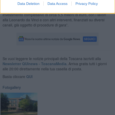
Data Deletion
Data Access
Privacy Policy
sviluppata e in complesso di risorse attratte e investite per
migliorare le nostre scuole. In questo momento parliamo di un
investimento complessivo di circa 5,5 milioni di euro, con i lavori
alla Leonardo da Vinci e con altri interventi, finanziati su diversi
canali, già oggetto di procedure di gara”.
Se vuoi leggere le notizie principali della Toscana iscriviti alla
Newsletter QUInews - ToscanaMedia.
Arriva gratis tutti i giorni
alle 20:00 direttamente nella tua casella di posta.
Basta cliccare
QUI
Fotogallery