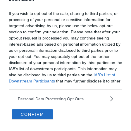
scolastici che per noi resta prioritaria”.
If you wish to opt-out of the sale, sharing to third parties, or
processing of your personal or sensitive information for
targeted advertising by us, please use the below opt-out
I lavori in partenza riguarderanno il blocco 3 dell’edificio, opposto al
section to confirm your selection. Please note that after your
blocco 1 su cui l’intervento è già stato realizzato.
Si sviluppa su
opt-out request is processed you may continue seeing
tre piani fuori terra e sarà interessato da interventi di
interest-based ads based on personal information utilized by
adeguamento sismico e rinforzo strutturale, interventi di
us or personal information disclosed to third parties prior to
adeguamento funzionale,
lavori quali sostituzione infissi,
your opt-out. You may separately opt-out of the further
realizzazione cappotto esterno, isolamento della copertura, volti ad
disclosure of your personal information by third parties on the
efficientare la struttura sotto un profilo energetico e ridurre i
IAB’s list of downstream participants. This information may
consumi.
also be disclosed by us to third parties on the
IAB’s List of
I lavori in programma hanno un costo di circa 850mila euro di
Downstream Participants
that may further disclose it to other
cui oltre 670mila sono cofinanziati con contributi ministeriali
third parties.
confluiti nel PNRR. Avranno un impatto contenuto sull’attività
scolastica in virtù della tipologia di aule e funzioni che qui si trovano
Personal Data Processing Opt Outs
e saranno completati entro l’estate per restituire la piena
disponibilità dell’edificio con l’avvio del prossimo anno scolastico.
CONFIRM
“Ringraziamo la scuola per la collaborazione e la disponibilità –
dice il sindaco
- L’edilizia scolastica rappresenta un impegno
prioritario, che si traduce in una progettualità costantemente