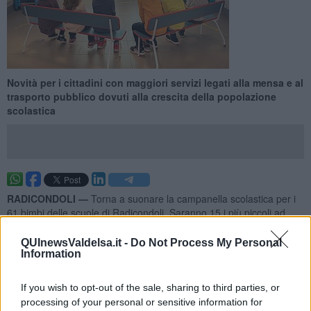
Novità per i cittadini con maggiori servizi legati alla mensa e al
trasporto pubblico dovuti alla crescita della popolazione
scolastica
RADICONDOLI —
Torna a suonare la campanella scolastica per i
61 bimbi delle scuole di Radicondoli. Saranno 15 i più piccoli ad
entrare alla materna, ovvero alla scuola dell’infanzia, 33 sono alla
primaria e 13 alla scuola media, cioè alla secondaria di primo
QUInewsValdelsa.it -
Do Not Process My Personal
grado. Completano il quadro le attività del nido con i suoi
Information
piccolissimi ospiti.
If you wish to opt-out of the sale, sharing to third parties, or
A tutti gli studenti del Comune di Radicondoli
l’Amministrazione comunale
augura di continuare il proprio
processing of your personal or sensitive information for