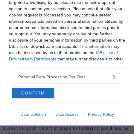
percorso di vita all’interno della scuola, di trovare qui identità e
targeted advertising by us, please use the below opt-out
stimoli per la propria crescita personale.
Il primo giorno di scuola
section to confirm your selection. Please note that after your
è sempre una festa
perché segna l’avvio di una nuova fase della
opt-out request is processed you may continue seeing
vita di tutti gli studenti. L’augurio non può che coinvolgere i docenti,
interest-based ads based on personal information utilized by
a cui è destinato il compito bellissimo di accompagnare i ragazzi in
us or personal information disclosed to third parties prior to
una fase molto importante delle loro vite, e alle famiglie, il cui ruolo
your opt-out. You may separately opt-out of the further
nell’educazione è sempre centrale.
disclosure of your personal information by third parties on the
IAB’s list of downstream participants. This information may
also be disclosed by us to third parties on the
IAB’s List of
Downstream Participants
that may further disclose it to other
In arrivo novità per le scuole di Radicondoli. In primo luogo per
la
third parties.
mensa
ci sarà un nuovo menù, allineato alle nuove linee guida
ministeriali, arricchito da prodotti di filiera e bio. Come tutti gli anni il
Personal Data Processing Opt Outs
Comune ha acquistato i
libri
per i ragazzi delle scuole elementari e
delle medie già presenti a scuola e che saranno consegnati sin dai
CONFIRM
primi giorni. In più nelle strutture scolastiche arriveranno nuovi
giochi che saranno collocati nello spazio antistante la scuola sia per
l’infanzia che per la primaria. Così viene rinnovata la dotazione di
strumenti destinati al gioco libero.
Data Deletion
Data Access
Privacy Policy
Nell’anno scolastico 2022-2022 a Radicondoli è aumentato anche il
numero dei bambini iscritti al
trasporto scolastico con il bus
, per
questo l’amministrazione ha già pensato di sviluppare un servizio