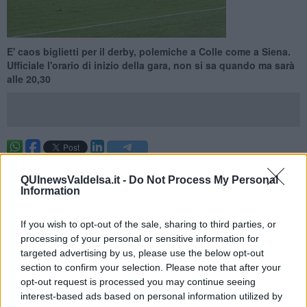
E' caos biglietti per il derby, polemiche a Colle come a Siena.
Ufficiale l'orario di inizio della gara, non si sa quando ma sarà
alle 20,30
COLLE DI VAL D'ELSA —
Almeno l'orario del derby tra Colligiana
e Siena adesso è ufficiale. Si giocherà alle 20.30. Quello che non è
QUInewsValdelsa.it -
Do Not Process My Personal
Information
ufficiale è ancora il giorno in cui si disputerà la partita, visto che se
la rappresentativa di Serie D schizzerà fuori dal Torneo di
Viareggio, la data indicata è quella di mercoledì 11, altrimenti si
If you wish to opt-out of the sale, sharing to third parties, or
slitterà di altri sette giorni e quindi mercoledì 18.
processing of your personal or sensitive information for
targeted advertising by us, please use the below opt-out
Ufficialità nell'ufficialità anche l'istituzione della “Giornata
section to confirm your selection. Please note that after your
Biancorossa”: “pertanto non saranno validi gli abbonamenti, mentre
i tagliandi di ingresso – come fa sapere una nota della società di
opt-out request is processed you may continue seeing
Via Liguria - saranno disponibili, per impartite disposizioni di ordine
interest-based ads based on personal information utilized by