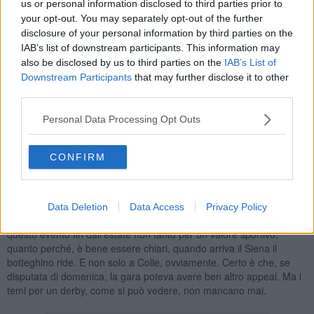
pubblico, solo in prevendita al prezzo unico di 20 Euro per la
us or personal information disclosed to third parties prior to
tribuna e per agevolare i possessori di Fidelity Card questi
your opt-out. You may separately opt-out of the further
potranno acquistare il biglietto di ingresso al prezzo di 15 Euro”.
disclosure of your personal information by third parties on the
IAB’s list of downstream participants. This information may
also be disclosed by us to third parties on the
IAB’s List of
Downstream Participants
that may further disclose it to other
third parties.
Per i biglietti del settore ospiti, invece, la Colligiana li ha spediti
direttamente alla Robur e sarà la stessa società bianconera a
Personal Data Processing Opt Outs
distribuirli ai propri sostenitori. Che comunque hanno già fatto
sapere che il conto presentato da Massimo Rugi, presidente della
Colligiana, è troppo salato. “Prezzi così nemmeno in qualche stadio
CONFIRM
di serie A”, è stato il commento dei sostenitori della Robur ai quali in
un primo momento è stata ventilata la possibilità di poter acquistare
i biglietti a 20 euro, poi a scesi a 15 e infine, notizia di poche ore fa,
a 12 euro. Un derby dunque, che almeno per la logistica, non parte
Data Deletion
Data Access
Privacy Policy
nei migliore dei modi anche se è chiaro che la Colligiana aspetta
questo evento fin dall'estate non tanto per un valore sportivo,
quanto perché, è bene essere chiari, quando arriva il Siena il
botteghino ride. E non solo a Colle, ovviamente. Certo è che, se
disputata di domenica, la gara poteva avere ben altro appeal. Ma i
temi per un derby, come si può vedere, non mancano mai.