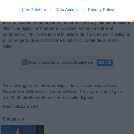
di trasferimenti statali a valere sulla linea di finanziamento collegata
Data Deletion
Data Access
Privacy Policy
al PNRR relativamente alla Misura ‘Piano di messa in sicurezza e
riqualificazione dell’edilizia scolastica’ che si sommano ai 52mila
euro di risorse trasferite per la trasformazione digitale per le Misure
‘Notifiche digitali’ e ‘Piattaforma digitale nazionale dati’ e al
contributo di 486.780 euro del Ministero del Turismo per lo sviluppo
di un progetto di valorizzazione turistico-culturale della nostra
Città”.
Se vuoi leggere le notizie principali della Toscana iscriviti alla
Newsletter QUInews - ToscanaMedia.
Arriva gratis tutti i giorni
alle 20:00 direttamente nella tua casella di posta.
Basta cliccare
QUI
Fotogallery