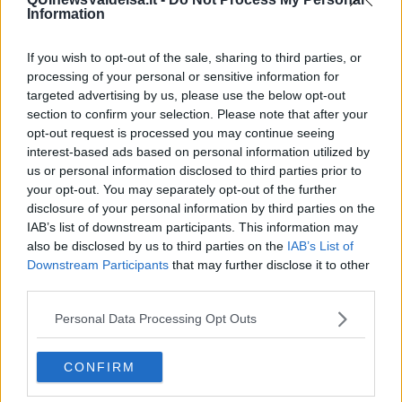
integriamo con 47mila euro le risorse già stanziate, per un QTE
Information
complessivo di 190mila euro per il turismo, per riqualificare l’area
check point bus turistici di Baccanella; 130mila euro per la cura del
If you wish to opt-out of the sale, sharing to third parties, or
patrimonio per la gestione cimiteriale (esumazione e costruzione di
processing of your personal or sensitive information for
ossari nei cimiteri comunali); altri 70mila euro per l’efficientamento
targeted advertising by us, please use the below opt-out
energetico per il relamping e gli interventi di manutenzione
section to confirm your selection. Please note that after your
straordinaria della pubblica illuminazione; ulteriori 30mila euro per il
opt-out request is processed you may continue seeing
controllo del Centro Storico con la fornitura e posa in opera delle
interest-based ads based on personal information utilized by
attrezzature e dei varchi per la nuova ZTL per un QTE totale di
us or personal information disclosed to third parties prior to
150mila euro; 210mila euro per la sicurezza stradale per gli
interventi nel quartiere di Santa Chiara, nella frazione di di Badia a
your opt-out. You may separately opt-out of the further
Elmi e Casaglia; infine 50mila euro per la sostituzione degli impianti
disclosure of your personal information by third parties on the
semaforici a Badia a Elmi e in Viale dei Fossi.”
IAB’s list of downstream participants. This information may
also be disclosed by us to third parties on the
IAB’s List of
Downstream Participants
that may further disclose it to other
third parties.
“Inoltre –
concludono Marrucci e Bartalini
– resta prioritaria
Personal Data Processing Opt Outs
l’edilizia scolastica a cui dedichiamo altri 145mila euro per la
costruzione della nuova scuola primaria del capoluogo, con un QTE
aggiornato di 5,8 milioni di euro tra risorse comunali (751mila) e
CONFIRM
risorse statali. A tale proposito avevamo già accertato nella
precedente variazione al bilancio di febbraio oltre 5 milioni di euro