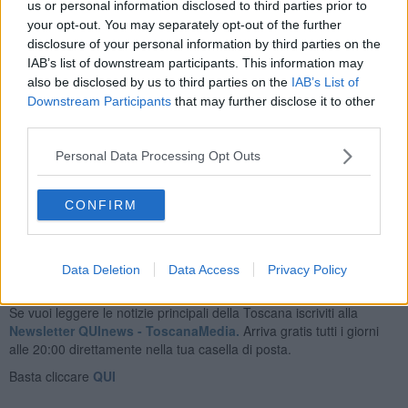
us or personal information disclosed to third parties prior to
Il traffico sarà deviato sulla viabilità secondaria con uscita
your opt-out. You may separately opt-out of the further
obbligatoria allo svincolo di Monteriggioni.
disclosure of your personal information by third parties on the
IAB’s list of downstream participants. This information may
La chiusura notturna è necessaria per consentire lo spostamento
also be disclosed by us to third parties on the
IAB’s List of
del cantiere di
sostituzione e ammodernamento dello
spartitraffico centrale
(new jersey). Anas (Gruppo FS italiane) ha
Downstream Participants
that may further disclose it to other
infatti ultimato gli interventi in un tratto e si appresta ad avviare
third parties.
analoghi lavori nel tratto adiacente, dal chilometro 5 al chilometro 3
circa. Dal giorno successivo, la circolazione in corrispondenza del
Personal Data Processing Opt Outs
cantiere sarà di nuovo consentito a doppio senso di marcia in
carreggiata opposta
CONFIRM
Data Deletion
Data Access
Privacy Policy
Se vuoi leggere le notizie principali della Toscana iscriviti alla
Newsletter QUInews - ToscanaMedia.
Arriva gratis tutti i giorni
alle 20:00 direttamente nella tua casella di posta.
Basta cliccare
QUI