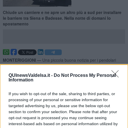
Chiude un cantiere e ne apre un altro più a sud per installare
le barriere tra Siena e Badesse. Nella notte di domani lo
spostamento
MONTERIGGIONI —
Una piccola buona notizia per i pendolari
della superstrada Siena Firenze. Sul raccordo autostradale,
dalle
21 di domani, giovedì 20 aprile, alle 6 del giorno successivo
QUInewsValdelsa.it -
Do Not Process My Personal
sarà temporaneamente chiusa la carreggiata in
direzione Siena
Information
nel tratto compreso tra lo svincolo di
Monteriggioni
e lo svincolo di
Siena Nord.
If you wish to opt-out of the sale, sharing to third parties, or
Al contempo sarà quindi temporaneamente chiuso anche lo
processing of your personal or sensitive information for
svincolo di
Badesse
, in ingresso e in uscita per chi viaggia in
targeted advertising by us, please use the below opt-out
direzione sud.
section to confirm your selection. Please note that after your
opt-out request is processed you may continue seeing
interest-based ads based on personal information utilized by