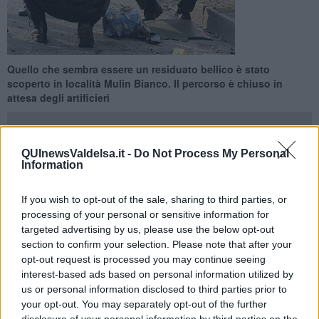
Quello che sembra essere un residuato bellico è stato
scoperto in località Mulin Bianco. Il percorso è chiuso in
attesa degli artificieri
QUInewsValdelsa.it -
Do Not Process My Personal
Information
MONTERIGGIONI —
Una settimana "esplosiva" in Valdelsa quella
If you wish to opt-out of the sale, sharing to third parties, or
in corso dove per la seconda volta in pochi giorni avviene un
processing of your personal or sensitive information for
ritrovamento di materiale pericoloso.
targeted advertising by us, please use the below opt-out
Ieri pomeriggio
il Comune di Monteriggioni
ha diramato una
section to confirm your selection. Please note that after your
comunicazione che avvisava tutti i cittadini di non
percorrere la
opt-out request is processed you may continue seeing
ciclabile per la presenza di presunti residuati bellici.
Lunedì la
interest-based ads based on personal information utilized by
superstrada è stata chiusa per il ritrovamento di materiale esplosivo
us or personal information disclosed to third parties prior to
abbandonato in una piazzola dentro aduna busta di plastica. Da qui
your opt-out. You may separately opt-out of the further
è scattato l'allarme che ha visto per alcune ore la chiusura
disclosure of your personal information by third parties on the