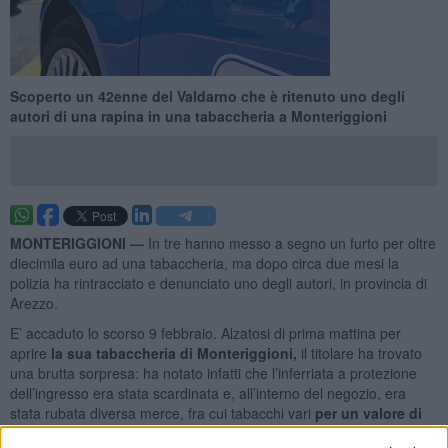
Scoperto un 42enne del Valdarno che è ritenuto uno degli
autori di una rapina in una tabaccheria a Monteriggioni
MONTERIGGIONI —
In tre hanno messo a segno un furto per oltre
diecimila euro ad una tabaccheria, ma dopo circa due mesi la
polizia ha rintracciato e denunciato uno degli autori, in provincia di
Arezzo.
E’ accaduto lo scorso 9 febbraio. Alzatosi di prima mattina per
aprire
la sua tabaccheria di Monteriggioni,
il titolare ha trovato
una brutta sorpresa: ha notato infatti che l’inferriata a protezione
dell’ingresso era stata scardinata e, all’interno del negozio, era
stata rubata diversa merce, fra cui tabacchi vari
per un valore di
7500 euro,
consegnati il giorno prima dal suo fornitore,
1800 euro