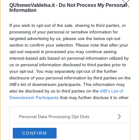
di gratta e vinci dai vari importi, sigarette elettroniche, per un
QUInewsValdelsa.it -
Do Not Process My Personal
valore totale di 700 euro, e circa 100 euro in monete
dal fondo
Information
cassa.
If you wish to opt-out of the sale, sharing to third parties, or
processing of your personal or sensitive information for
targeted advertising by us, please use the below opt-out
A quel punto si è rivolto alla polizia per sporgere denuncia e subito
section to confirm your selection. Please note that after your
sono state avviate le indagini da parte della squadra mobile della
opt-out request is processed you may continue seeing
Questura di Siena.
interest-based ads based on personal information utilized by
Un dettagliato lavoro di visione delle telecamere, hanno consentito
us or personal information disclosed to third parties prior to
di individuare l’autovettura sulla quale viaggiavano gli autori del
your opt-out. You may separately opt-out of the further
furto, che erano in tre. Gli indizi raccolti hanno
portato i poliziotti
disclosure of your personal information by third parties on the
in provincia di Arezzo, nel Valdarno,
dove hanno eseguito una
IAB’s list of downstream participants. This information may
perquisizione domiciliare nei confronti
di un 42enne palermitano
.
also be disclosed by us to third parties on the
IAB’s List of
Downstream Participants
that may further disclose it to other
Sono stati infatti rinvenuti
svariati pacchi di sigarette
delle più
disparate marche, confezioni per sigarette elettroniche,
oltre
third parties.
duecento tagliandi di “gratta e vinci”, vari rotoli incartati con
Personal Data Processing Opt Outs
monetine di vario taglio, per un totale di 100 euro,
nonché un
cacciavite di grandi dimensioni ed un piede di porco, questi ultimi,
secondo gli investigatori, utilizzati probabilmente per forzare la
CONFIRM
porta d’ingresso del negozio.