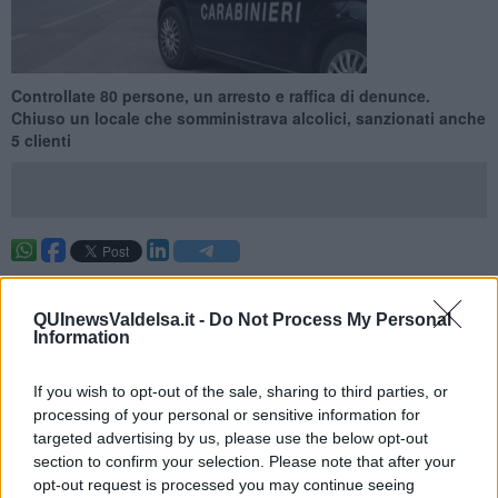
Controllate 80 persone, un arresto e raffica di denunce.
Chiuso un locale che somministrava alcolici, sanzionati anche
5 clienti
SIENA —
Servizio straordinario di controllo del territorio attuato dai
Carabinieri della Compagnia di Siena
nei giorni scorsi. I militari
QUInewsValdelsa.it -
Do Not Process My Personal
dell’Arma hanno
controllato oltre 80 persone
, effettuati posti di
Information
controllo e ispezioni in alcuni locali, nonché attuato numerose
verifiche finalizzate ad esaminare il rispetto delle
misure anti -
Covid.
If you wish to opt-out of the sale, sharing to third parties, or
processing of your personal or sensitive information for
La Stazione di Siena ha
arrestato un uomo classe ’62
, già
targeted advertising by us, please use the below opt-out
sottoposto agli arresti domiciliari, perché inottemperante alle
section to confirm your selection. Please note that after your
prescrizioni lui imposte: negli ultimi tempi era stato accertato che
opt-out request is processed you may continue seeing
deteneva stupefacente ai fini di spaccio e pertanto è stato portato