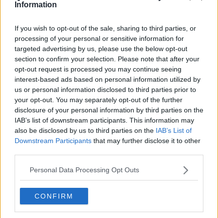
11
vaccinati
.
Information
Nei due ospedali Covid dell'Area Vasta la situazione è la seguente:
al San Donato di Arezzo
ci sono
pazienti 44
(ieri 46) e di questi 6
If you wish to opt-out of the sale, sharing to third parties, or
(ieri 5) si trovano in "Terapia Intensiva". L'azienda Sanitaria informa
processing of your personal or sensitive information for
che tanto in bolla Covid quanto in "Rianimazione" il
60 per cento
targeted advertising by us, please use the below opt-out
dei ricoverati
non è vaccinato
. Non si registrano decessi.
section to confirm your selection. Please note that after your
opt-out request is processed you may continue seeing
Al
"Misericordia" di Grosseto
i pazienti in area Covid sono 44 (il
interest-based ads based on personal information utilized by
60 per cento non è vaccinato) mentre 6 si trovano in "Terapia
us or personal information disclosed to third parties prior to
Intensiva" (il 60 per cento non è vaccinato). Registrato un
decesso
: un uomo di 77 anni, vaccinato e con gravi patologie
your opt-out. You may separately opt-out of the further
pregresse che è morto ieri.
disclosure of your personal information by third parties on the
IAB’s list of downstream participants. This information may
Nella giornata odierna la Asl ha dichiarato
guarite 556 persone
.
also be disclosed by us to third parties on the
IAB’s List of
Attualmente sono 4.498 i senesi ancora positivi (ieri 4.733), mentre
Downstream Participants
that may further disclose it to other
in 2.789
si trovano in quarantena
perché contatti di caso.
third parties.
In tutta l'
Area Vasta ci sono altri 1.092 positivi (ieri 1.087)
e di
questi 472 risiedono in provincia di Arezzo, 265 in quella di Siena,
Personal Data Processing Opt Outs
302 nel Grossetano e 53 extra Asl.
Per leggere il bollettino regionale
cliccate qui.
CONFIRM
Il dettaglio comune per comune: