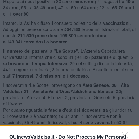
Rispetto ai nuovi positivi in 80 sono
minorenni;
41 ragazzi tra
19 e
34 anni
, 55 tra
35-49 anni
; 47 tra
50 e 64 anni;
22 tra
65-79 anni
e 11
over 80
.
Intanto, la Asl ha diffuso il consueto bollettino della
vaccinazioni
.
Ad oggi nel Senese sono state
554.180
le somministrazioni totali, di
queste
211.539
prime dosi,
198.800
seconde dosi
e
143.841
terze dosi o booster.
Il numero dei pazienti a "Le Scotte"
. L'Azienda Ospedaliera
Universitaria informa che ci sono 81 (ieri 82)
pazienti
e di questi 5
si trovano in Terapia Intensiva
, 29 nel setting di media intensità,
44 in degenza ordinaria, 3 in area pediatrica. Rispetto a ieri ci sono
stati
7
ingressi, 7 dimissioni e 1 decesso.
I ricoverati a "Le Scotte" provengono da
Area Senese: 26
-
Alta
Valdelsa: 21
-
Amiata/Val d'Orcia/Valdichiana Senese: 22;
-
provincia di Arezzo: 4; Firenze: 2; provincia di Grosseto 5, provincia
di Livorno 1.
Per quanto riguarda la
fascia d'età dei ricoverati
tra gli under 18:
5 ricoverati e 2 è vaccinato; 19-34 anni: 1 ricoverato e non è
vaccinato; 35-49 anni: 5 ricoveri, di cui 4 sono
vaccinati;
50-64
anni: 20 ricoverati di cui 12
vaccinati
; 65-79 anni: 22 ricoveri di cui
9
vaccinati
; età superiore a 80 anni: 28 ricoveri, di cui
QUInewsValdelsa.it -
Do Not Process My Personal