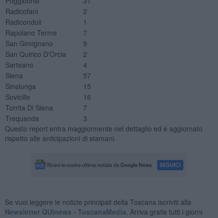
Poggibonsi
31
Radicofani
2
Radicondoli
1
Rapolano Terme
7
San Gimignano
9
San Quirico D'Orcia
2
Sarteano
4
Siena
57
Sinalunga
15
Sovicille
16
Torrita Di Siena
7
Trequanda
3
Questo report entra maggiormente nel dettaglio ed è aggiornato
rispetto alle anticipazioni di stamani.
Se vuoi leggere le notizie principali della Toscana iscriviti alla
Newsletter QUInews - ToscanaMedia.
Arriva gratis tutti i giorni