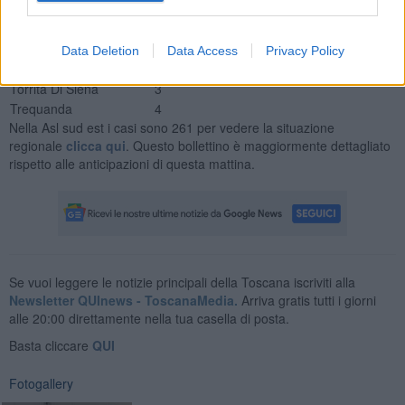
Sarteano
2
Siena
19
Sinalunga
2
Data Deletion
Data Access
Privacy Policy
Sovicille
1
Torrita Di Siena
3
Trequanda
4
Nella Asl sud est i casi sono 261 per vedere la situazione
regionale
clicca qui
. Questo bollettino è maggiormente dettagliato
rispetto alle anticipazioni di questa mattina.
Se vuoi leggere le notizie principali della Toscana iscriviti alla
Newsletter QUInews - ToscanaMedia.
Arriva gratis tutti i giorni
alle 20:00 direttamente nella tua casella di posta.
Basta cliccare
QUI
Fotogallery