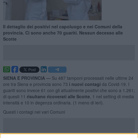
Il dettaglio dei positivi nel capoluogo e nei Comuni della
provincia. Ci sono anche 70 guariti. Nessun decesso alle
Scotte
SIENA E PROVINCIA —
Su 487 tamponi processati nelle ultime 24
ore tra Siena e provincia sono 73
i nuovi contagi
da Covid-19. I
guariti sono invece 61 con gli attualmente positivi che sono a 1.261;
di questi 11
r
is
ultano ricoverati alle Scotte
, 1 nel setting di media
intensità e 10 in degenza ordinaria. (1 meno di ieri).
Questi i contagi nei vari Comuni