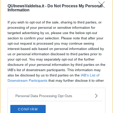
Comune
Tamponi positivi
QUInewsValdelsa.it -
Do Not Process My Personal
Abbadia San Salvatore
2
Information
Asciano
3
Casole D'Elsa
2
If you wish to opt-out of the sale, sharing to third parties, or
Castellina In Chianti
1
processing of your personal or sensitive information for
Castelnuovo Berardenga
1
targeted advertising by us, please use the below opt-out
Cetona
1
section to confirm your selection. Please note that after your
Chianciano Terme
3
opt-out request is processed you may continue seeing
Chiusi
4
interest-based ads based on personal information utilized by
Colle Di Val D'Elsa
1
us or personal information disclosed to third parties prior to
your opt-out. You may separately opt-out of the further
Montalcino
1
disclosure of your personal information by third parties on the
Montepulciano
4
IAB’s list of downstream participants. This information may
Monteriggioni
3
also be disclosed by us to third parties on the
IAB’s List of
Monteroni D'Arbia
2
Downstream Participants
that may further disclose it to other
Monticiano
1
third parties.
Murlo
1
Piancastagnaio
3
Personal Data Processing Opt Outs
Poggibonsi
7
Radda In Chianti
1
CONFIRM
San Casciano Dei Bagni
1