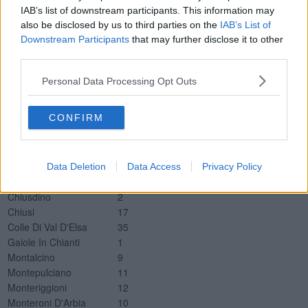
Degenza Covid Misericordia Grosseto
22
IAB’s list of downstream participants. This information may
TI Misericordia Grosseto
2
also be disclosed by us to third parties on the
IAB’s List of
Nuovi positivi per Comune della provincia di Siena
Downstream Participants
that may further disclose it to other
third parties.
Comune
Tamponi positivi
Abbadia San Salvatore
15
Personal Data Processing Opt Outs
Asciano
12
Buonconvento
8
CONFIRM
Casole D'Elsa
3
Castellina In Chianti
3
Castelnuovo Berardenga
18
Cetona
3
Data Deletion
Data Access
Privacy Policy
Chianciano Terme
12
Chiusdino
2
Chiusi
17
Colle Di Val D'Elsa
35
Gaiole In Chianti
1
Montalcino
9
Montepulciano
11
Monteriggioni
12
Monteroni D'Arbia
10