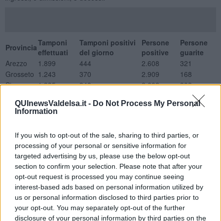
Tamponi
Tamponi positivi
Persone
Persone
Provincia
effettuati
del giorno
positive
guarite
Arezzo
1.899
444
2.608
321
Grosseto
1.243
370
2.909
168
Siena
1.935
348
2.602
302
Asl TSE
5077
1162
8119
791
QUInewsValdelsa.it -
Do Not Process My Personal
Nuovi positivi per classi d'età
Information
Provincia
0-18
19-34
35-49
50-64
65-79
Over 80
Non disponibile
Arezzo
36
53
81
88
102
43
41
If you wish to opt-out of the sale, sharing to third parties, or
Grosseto
41
57
81
65
79
36
11
processing of your personal or sensitive information for
Siena
23
53
65
94
78
31
4
targeted advertising by us, please use the below opt-out
ASL TSE
100
163
227
247
259
110
56
section to confirm your selection. Please note that after your
Ricoveri con sintomatologia Covid
opt-out request is processed you may continue seeing
interest-based ads based on personal information utilized by
Totale Posti letto occupati
us or personal information disclosed to third parties prior to
Degenza Covid San Donato Arezzo
9
your opt-out. You may separately opt-out of the further
TI San Donato Arezzo
3
disclosure of your personal information by third parties on the