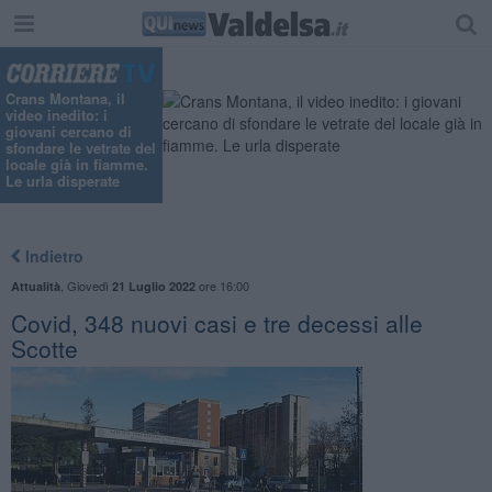
"
Crans Montana, il
video inedito: i
giovani cercano di
sfondare le vetrate del
locale già in fiamme.
Le urla disperate
Indietro
,
Giovedì
ore 16:00
Attualità
21 Luglio 2022
Covid, 348 nuovi casi e tre decessi alle
Scotte