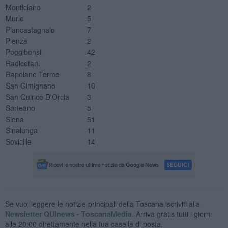
Monticiano
2
Murlo
5
Piancastagnaio
7
Pienza
2
Poggibonsi
42
Radicofani
2
Rapolano Terme
8
San Gimignano
10
San Quirico D'Orcia
3
Sarteano
5
Siena
51
Sinalunga
11
Sovicille
14
Se vuoi leggere le notizie principali della Toscana iscriviti alla
Newsletter QUInews - ToscanaMedia.
Arriva gratis tutti i giorni
alle 20:00 direttamente nella tua casella di posta.