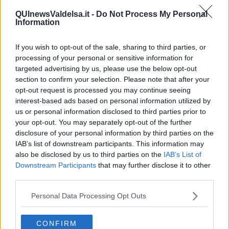
QUInewsValdelsa.it -
Do Not Process My Personal
Comune
Tamponi positivi
Information
Abbadia San Salvatore
2
Asciano
1
If you wish to opt-out of the sale, sharing to third parties, or
Casole D'Elsa
3
processing of your personal or sensitive information for
Castellina In Chianti
1
targeted advertising by us, please use the below opt-out
section to confirm your selection. Please note that after your
Cetona
2
opt-out request is processed you may continue seeing
Chianciano Terme
1
interest-based ads based on personal information utilized by
Chiusi
4
us or personal information disclosed to third parties prior to
Colle Di Val D'Elsa
7
your opt-out. You may separately opt-out of the further
Gaiole In Chianti
3
disclosure of your personal information by third parties on the
Montalcino
1
IAB’s list of downstream participants. This information may
Montepulciano
5
also be disclosed by us to third parties on the
IAB’s List of
Monteriggioni
6
Downstream Participants
that may further disclose it to other
Monteroni D'Arbia
1
third parties.
Murlo
1
Poggibonsi
5
Personal Data Processing Opt Outs
Radda In Chianti
1
Radicofani
1
CONFIRM
San Casciano Dei Bagni
4