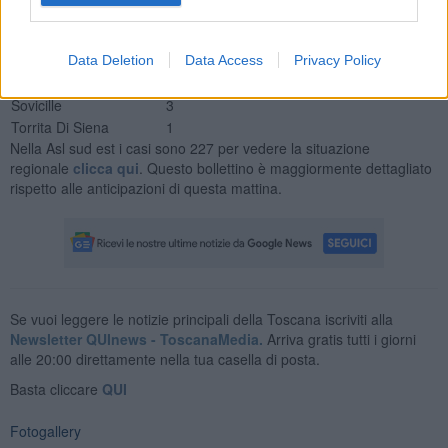
San Gimignano
3
Sarteano
1
Siena
8
Data Deletion
Data Access
Privacy Policy
Sinalunga
8
Sovicille
3
Torrita Di Siena
1
Nella Asl sud est i casi sono 227 per vedere la situazione
regionale
clicca qui
. Questo bollettino è maggiormente dettagliato
rispetto alle anticipazioni di questa mattina.
Se vuoi leggere le notizie principali della Toscana iscriviti alla
Newsletter QUInews - ToscanaMedia.
Arriva gratis tutti i giorni
alle 20:00 direttamente nella tua casella di posta.
Basta cliccare
QUI
Fotogallery