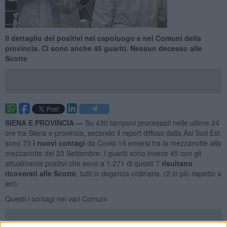
Il dettaglio dei positivi nel capoluogo e nei Comuni della
provincia. Ci sono anche 45 guariti. Nessun decesso alle
Scotte
SIENA E PROVINCIA —
Su 430 tamponi processati nelle ultime 24
ore tra Siena e provincia, secondo il report diffuso dalla Asl Sud Est
sono 73
i nuovi contagi
da Covid-19 emersi tra la mezzanotte alla
mezzanotte del 23 Settembre. I guariti sono invece 45 con gli
attualmente positivi che sono a 1.271 di questi 7
risulta
no
ricoverati alle Scotte
, tutti in degenza ordinaria. (2 in più rispetto a
ieri).
Questi i contagi nei vari Comuni