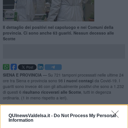
Il dettaglio dei positivi nel capoluogo e nei Comuni della
provincia. Ci sono anche 63 guariti. Nessun decesso alle
Scotte
SIENA E PROVINCIA —
Su 721 tamponi processati nelle ultime 24
ore tra Siena e provincia sono 98
i nuovi contagi
da Covid-19. I
guariti sono invece 46 con gli attualmente positivi che sono a 1.232
di questi 6
risulta
no ricoverati alle Scotte
, tutti in degenza
ordinaria. (1 in meno rispetto a ieri).
Questi i contagi nei vari Comuni
QUInewsValdelsa.it -
Do Not Process My Personal
Information