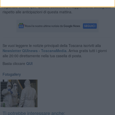
Nella Asl sud est i casi sono 362 per vedere la situazione
regionale
clicca qui
. Questo bollettino è maggiormente dettagliato
rispetto alle anticipazioni di questa mattina.
Se vuoi leggere le notizie principali della Toscana iscriviti alla
Newsletter QUInews - ToscanaMedia.
Arriva gratis tutti i giorni
alle 20:00 direttamente nella tua casella di posta.
Basta cliccare
QUI
Fotogallery
Ti potrebbe interessare anche: