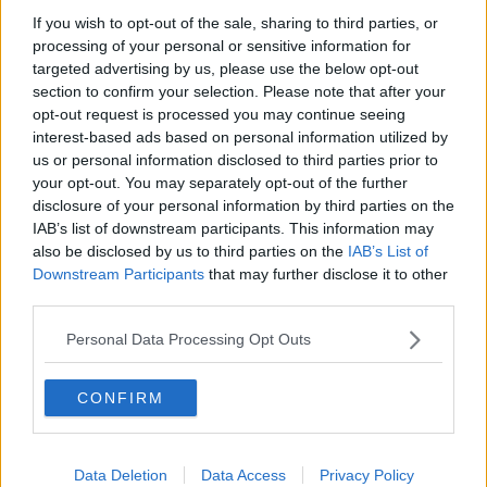
Comune
Tamponi positivi
If you wish to opt-out of the sale, sharing to third parties, or
Abbadia San Salvatore
5
processing of your personal or sensitive information for
Casole D'Elsa
4
targeted advertising by us, please use the below opt-out
Chianciano Terme
3
section to confirm your selection. Please note that after your
Chiusi
7
opt-out request is processed you may continue seeing
Colle Di Val D'Elsa
4
interest-based ads based on personal information utilized by
Gaiole In Chianti
1
us or personal information disclosed to third parties prior to
Montalcino
3
your opt-out. You may separately opt-out of the further
disclosure of your personal information by third parties on the
Montepulciano
5
IAB’s list of downstream participants. This information may
Monteriggioni
8
also be disclosed by us to third parties on the
IAB’s List of
Monteroni D'Arbia
5
Downstream Participants
that may further disclose it to other
Piancastagnaio
1
third parties.
Poggibonsi
14
Rapolano Terme
2
Personal Data Processing Opt Outs
San Gimignano
8
Sarteano
3
Siena
16
CONFIRM
Sinalunga
3
Sovicille
4
Trequanda
2
Data Deletion
Data Access
Privacy Policy