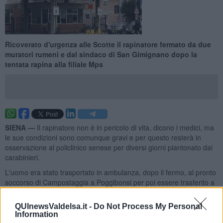
Ricoverato d'urgenza alle Scotte il rapinatore fermato da due
muratori rumeni e dal sindaco di San Gimignano dopo la
tentata rapina alla filiale Mps
SIENA —
Il rapinatore non è in pericolo di vita, dicono i medici, ma
le sue condizioni sono comunque gravi e per questo resterà in
osservazione al policlinico senese per diversi giorni piantonato dai
carabinieri.
L'uomo era stato trasportato in ambulanza, dopo il fermo, al pronto
soccorso di Campostaggia a Poggibonsi per poi essere trasferito a
Siena visto l'aggravarsi delle sue condizioni.
QUInewsValdelsa.it -
Do Not Process My Personal
Information