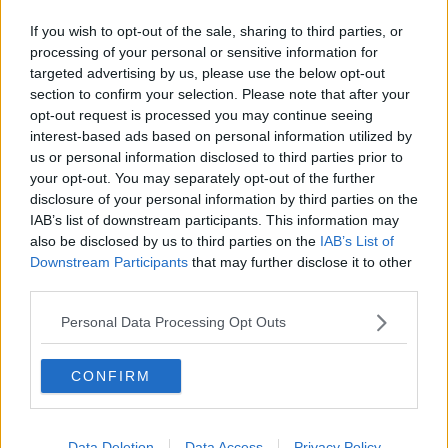
Da chiarire ancora la dinamica del fermo. I due rumeni che lo
If you wish to opt-out of the sale, sharing to third parties, or
hanno bloccato insieme al sindaco di San Gimignano Giacomo
processing of your personal or sensitive information for
Bassi sono stati ascoltati in qualità di testimoni.
targeted advertising by us, please use the below opt-out
section to confirm your selection. Please note that after your
Pare che all'interno della filiale, nel tentativo di scavalcare il
opt-out request is processed you may continue seeing
bancone, il ladro sia inciampato e abbia urtato violentemente
interest-based ads based on personal information utilized by
l'addome.
us or personal information disclosed to third parties prior to
Giunto nella città del palio, le condizioni del rapinatore sono
your opt-out. You may separately opt-out of the further
peggiorate fino a far preparare la sala operatoria per un intervento
disclosure of your personal information by third parties on the
d’urgenza ma, dopo alcune ore i medici hanno optato per
IAB’s list of downstream participants. This information may
rimandare l’intervento.
also be disclosed by us to third parties on the
IAB’s List of
Dopo una nottata in osservazione ed una serie di ecografie e
Downstream Participants
that may further disclose it to other
risonanze, nella mattinata odierna i medi hanno precisato che
third parties.
l’uomo non versa in pericolo di vita ma che rimarrà in osservazione
ancora per diversi giorni.
Personal Data Processing Opt Outs
I carabinieri intanto, oltre a piantonare h24 il malvivente, hanno
condotto ulteriori indagini per comprendere la dinamica della rapina
CONFIRM
e quella ancora più importante dell’intervento dei due operai e del
sindaco.
Da una prima ricostruzione dei carabinieri, che hanno ascoltato
Data Deletion
Data Access
Privacy Policy