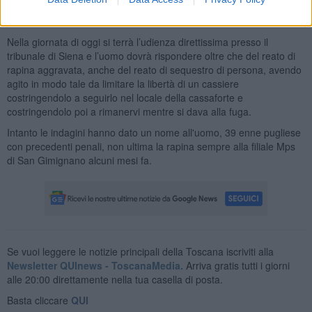
decine di testimoni, pare che il rapinatore, mentre era inseguito, sia
inciampato e abbia urtato violentemente l'addome.
Nella giornata di oggi si terrà l’udienza direttissima presso il
tribunale di Siena e l’uomo dovrà rispondere oltre che del reato di
rapina aggravata, anche del reato di sequestro di persona, avendo
agito in modo tale da limitare la libertà di un cassiere
costringendolo a seguirlo nel locale della cassaforte e
costringendolo poi a rimanervi mentre si dava alla fuga.
Intanto le indagini hanno dato un nome all'uomo, 39 enne pugliese
con precedenti penali, non ultima la rapina sempre alla filiale Mps
di San Gimignano alcuni mesi fa.
Se vuoi leggere le notizie principali della Toscana iscriviti alla
Newsletter QUInews - ToscanaMedia.
Arriva gratis tutti i giorni
alle 20:00 direttamente nella tua casella di posta.
Basta cliccare
QUI