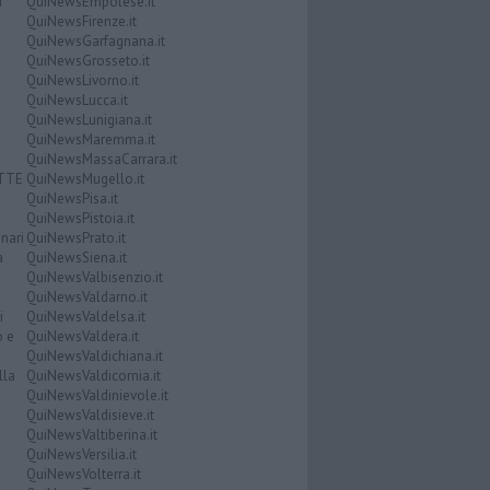
i
QuiNewsEmpolese.it
QuiNewsFirenze.it
QuiNewsGarfagnana.it
QuiNewsGrosseto.it
QuiNewsLivorno.it
QuiNewsLucca.it
QuiNewsLunigiana.it
QuiNewsMaremma.it
QuiNewsMassaCarrara.it
ATTE
QuiNewsMugello.it
QuiNewsPisa.it
QuiNewsPistoia.it
nari
QuiNewsPrato.it
a
QuiNewsSiena.it
QuiNewsValbisenzio.it
QuiNewsValdarno.it
i
QuiNewsValdelsa.it
o e
QuiNewsValdera.it
QuiNewsValdichiana.it
lla
QuiNewsValdicornia.it
QuiNewsValdinievole.it
QuiNewsValdisieve.it
QuiNewsValtiberina.it
QuiNewsVersilia.it
QuiNewsVolterra.it