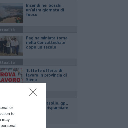
Incendi nei boschi,
un'altra giornata di
fuoco
ttualità
Pagina miniata torna
nella Concattedrale
dopo un secolo
ttualità
​Tutte le offerte di
lavoro in provincia di
Siena
ttualità
​Benzina, gasolio, gpl,
ecco dove risparmiare
sonal or
ection to
ou may
 personal