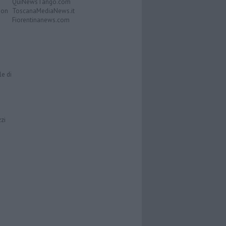
QuiNewsTango.com
Don
ToscanaMediaNews.it
Fiorentinanews.com
le di
zzi