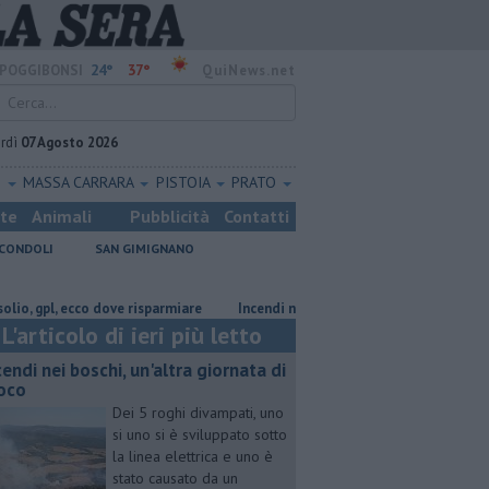
24°
37°
POGGIBONSI
QuiNews.net
rdì
07 Agosto 2026
O
MASSA CARRARA
PISTOIA
PRATO
ste
Animali
Pubblicità
Contatti
CONDOLI
SAN GIMIGNANO
pl, ecco dove risparmiare
Incendi nei boschi, un'altra giornata di fuoco
L'articolo di ieri più letto
cendi nei boschi, un'altra giornata di
oco
Dei 5 roghi divampati, uno
si uno si è sviluppato sotto
la linea elettrica e uno è
stato causato da un