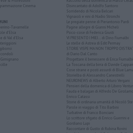
rese & Professioni
Racconti della domenica di Marco Celat
grammazione Cinema
Disincantato di Adolfo Santoro
Sorridendo di Nicola Belcari
Vignaioli e vini di Nadio Stronchi
MUNI
Le pregiate penne di Pierantonio Pardi
berino-Tavarnelle
Pagine allegre di Gianni Micheli
ole d'Elsa
Psico-cose di Federica Giusti
e di Val d'Elsa
VI PRESENTO I MIEI... di Dino Fiumalbi
teriggioni
Le stelle di Astrea di Edit Permay
gibonsi
STORIE VISPE MA NON TROPPO DISTR
icondoli
di Dario Dal Canto
 Gimignano
Progettare il benessere di Erica Fiumalbi
cille
La Toscana della birra di Davide Cappan
Cose strane e posti assurdi di Blue Lam
Storielba di Alessandro Canestrelli
NEURONEWS di Alberto Arturo Vergani
Pensieri della domenica di Libero Ventur
Fauda e balagan di Alfredo De Girolam
Enrico Catassi
Storie di ordinaria umanità di Nicolò Ste
Parole in viaggio di Tito Barbini
Turbative di Franco Bonciani
Lo scrittore sfigato di Enrico Guerrini e
Gordiano Lupi
Raccontare di Gusto di Rubina Rovini