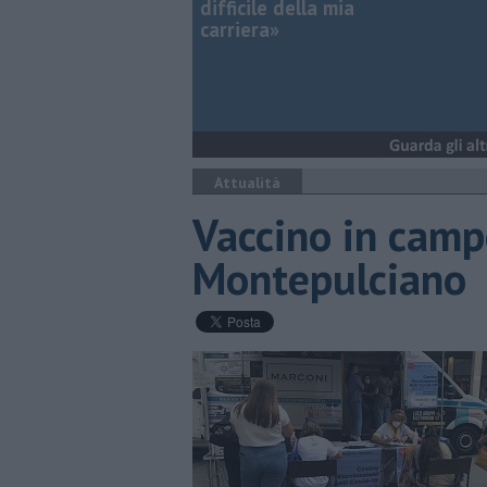
difficile della mia
carriera»
Attualità
Vaccino in camp
Montepulciano