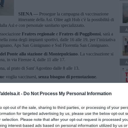
SIENA —
Prosegue la campagna di vaccinazione
itinerante della Asl. Oltre agli Hub c'è la possibilità di
dalla Asl e con personale sanitario specializzato.
A
associazione
Fratres regionale
e
Fratres di Poggibonsi
, sarà a
 nella zona degli impianti sportivi, dalle 16 alle 19, per l’iniziativa
ignano, Aps San Gimignano e Ssd Florentia San Gimignano.
 del Ponte alla stazione di Montepulciano
. La vaccinazione si
na, in via Firenze 4, dalle 11 alle 17.
A
na, al prato di Sant’Agostino dalle 8 alle 13.
qu
e voglia vaccinarsi,
senza bisogno di prenotazione
.
ldelsa.it -
Do Not Process My Personal Information
A
to opt-out of the sale, sharing to third parties, or processing of your per
formation for targeted advertising by us, please use the below opt-out s
oscana iscriviti alla
Newsletter QUInews - ToscanaMedia.
r selection. Please note that after your opt-out request is processed y
amente nella tua casella di posta.
eing interest-based ads based on personal information utilized by us or