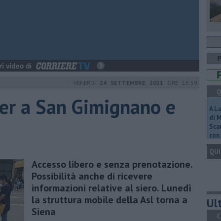
VENERDÌ
24 SETTEMBRE 2021
ORE 15:59
Q
er a San Gimignano e
A L
di 
Scar
con 
QUI
Accesso libero e senza prenotazione.
Possibilità anche di ricevere
informazioni relative al siero. Lunedì
la struttura mobile della Asl torna a
Ult
Siena
C