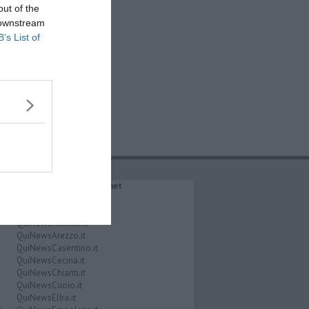
out of the
 downstream
B’s List of
IL NETWORK QuiNews.net
QuiNewsAbetone.it
QuiNewsAmiata.it
QuiNewsAnimali.it
QuiNewsArezzo.it
QuiNewsCasentino.it
QuiNewsCecina.it
QuiNewsChianti.it
QuiNewsCuoio.it
QuiNewsElba.it