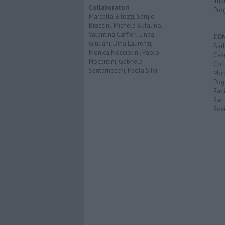
Imp
Collaboratori
Pro
Marcella Bitozzi, Sergio
Braccini, Michele Bufalino,
Valentina Caffieri, Linda
CO
Giuliani, Dina Laurenzi,
Bar
Monica Nocciolini, Paolo
Cas
Nocentini, Gabriele
Coll
Santarnecchi, Paola Silvi.
Mon
Pog
Rad
San
Sovi