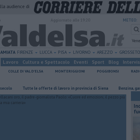
alla audience di
o
Aggiornato alle 19:20
METEO:
Vene
AMIATA
FIRENZE
LUCCA
PISA
LIVORNO
AREZZO
GROSSET
Lavoro
Cultura e Spettacolo
Eventi
Sport
Blog
Intervi
COLLE DI VAL D'ELSA
MONTERIGGIONI
POGGIBONSI
RADI
​Tutte le offerte di lavoro in provincia di Siena
​Benzina, gasolio, g
In
fu