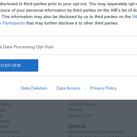
disclosed to third parties prior to your opt-out. You may separately opt-
losure of your personal information by third parties on the IAB’s list of
. This information may also be disclosed by us to third parties on the
IA
Participants
that may further disclose it to other third parties.
a settimanale
artenza
l Data Processing Opt Outs
poggibonsi
stazione di montepulciano
croce rossa italiana
firenze
CONFIRM
EGORIE
RUBRICHE
naca
Le notizie di oggi
Data Deletion
Data Access
Privacy Policy
tica
Più Letti della settimana
alità
Più Letti del mese
nomia
Archivio Notizie
ura
Persone
rt
Toscani in TV
tacoli
rviste
QUI BLOG
nion Leader
Incontri d'arte di Riccardo Ferrucci