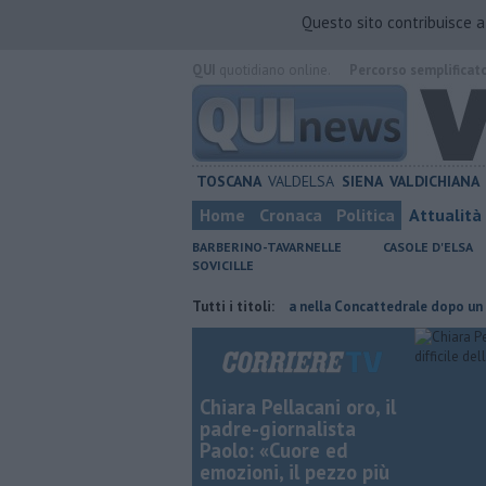
Questo sito contribuisce 
QUI
quotidiano online.
Percorso semplificat
TOSCANA
VALDELSA
SIENA
VALDICHIANA
Home
Cronaca
Politica
Attualità
BARBERINO-TAVARNELLE
CASOLE D'ELSA
SOVICILLE
ata di fuoco
Pagina miniata torna nella Concattedrale dopo un secolo
Tutti i titoli:
Chiara Pellacani oro, il
padre-giornalista
Paolo: «Cuore ed
emozioni, il pezzo più