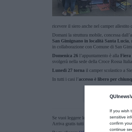
ricevere il siero anche nel camper allestito 
Domani la struttura mobile, concessa dall’
San Gimignano in località Santa Lucia
,
in collaborazione con Comune di San Gim
Domenica 26
l’appuntamento è alla
Fiera
svolgerà nella sede della Croce Rossa Italia
Lunedì 27 torna
il camper scolastico a Sie
In tutti i casi l’
accesso è libero per chiun
QUInewsVa
If you wish 
sensitive in
Se vuoi leggere le notizie principali della T
confirm you
Arriva gratis tutti i giorni alle 20:00 dirett
continue se