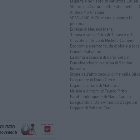
Legalità e non solo di Salvatore Calleri
Shalom La Cultura della Solidarietà di 
Andrea Pio Cristiani
VERSI-AMO di Chi mette al centro la
persona
Eureka! di Nausica Manzi
Tabasco senza filtro di Tabasco n.6
Ci vuole un fisico di Michele Campisi
Economia e territorio, da globale a loca
Daniele Salvadori
La dama a scacchi di Carlo Belciani
Due chiacchiere in cucina di Sabrina
Rossello
Storie dell'altro secolo di Marcella Bito
Easy ridere di Dario Greco
Legami d'amore di Malena ...
Musica e dintorni di Fausto Pirìto
Parole milonguere di Maria Caruso
Lo sguardo di Don Armando Zappolini
Leggere di Roberto Cerri