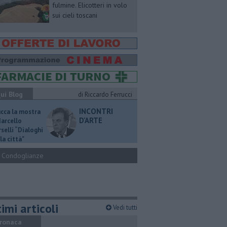
fulmine. Elicotteri in volo
sui cieli toscani
ui Blog
di Riccardo Ferrucci
INCONTRI
ucca la mostra
D'ARTE
Marcello
selli “Dialoghi
la città"
Condoglianze
imi articoli
Vedi tutti
ronaca