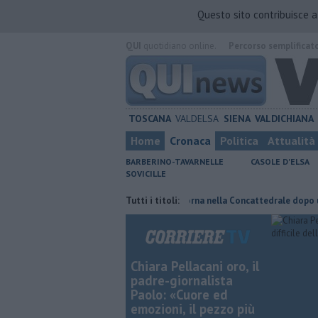
Questo sito contribuisce 
QUI
quotidiano online.
Percorso semplificat
TOSCANA
VALDELSA
SIENA
VALDICHIANA
Home
Cronaca
Politica
Attualità
BARBERINO-TAVARNELLE
CASOLE D'ELSA
SOVICILLE
ornata di fuoco
Pagina miniata torna nella Concattedrale dopo un seco
Tutti i titoli:
Chiara Pellacani oro, il
padre-giornalista
Paolo: «Cuore ed
emozioni, il pezzo più