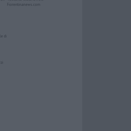
Fiorentinanews.com
le di
zzi