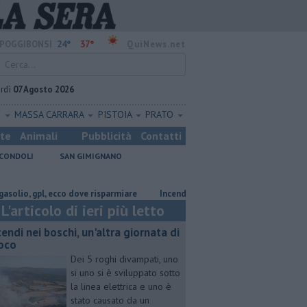
24°
37°
POGGIBONSI
QuiNews.net
rdì
07 Agosto 2026
O
MASSA CARRARA
PISTOIA
PRATO
ste
Animali
Pubblicità
Contatti
CONDOLI
SAN GIMIGNANO
, gpl, ecco dove risparmiare
Incendi nei boschi, un'altra giornata di fuoc
L'articolo di ieri più letto
cendi nei boschi, un'altra giornata di
oco
Dei 5 roghi divampati, uno
si uno si è sviluppato sotto
la linea elettrica e uno è
stato causato da un