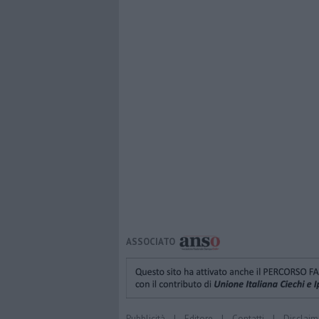
ASSOCIATO
Pubblicità
|
Editore
|
Contatti
|
Disclaim