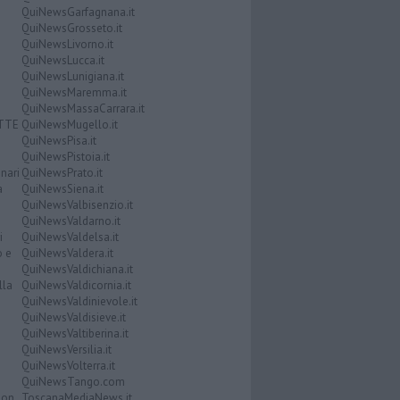
QuiNewsGarfagnana.it
QuiNewsGrosseto.it
QuiNewsLivorno.it
QuiNewsLucca.it
QuiNewsLunigiana.it
QuiNewsMaremma.it
QuiNewsMassaCarrara.it
ATTE
QuiNewsMugello.it
QuiNewsPisa.it
QuiNewsPistoia.it
nari
QuiNewsPrato.it
a
QuiNewsSiena.it
QuiNewsValbisenzio.it
QuiNewsValdarno.it
i
QuiNewsValdelsa.it
o e
QuiNewsValdera.it
QuiNewsValdichiana.it
lla
QuiNewsValdicornia.it
QuiNewsValdinievole.it
QuiNewsValdisieve.it
QuiNewsValtiberina.it
QuiNewsVersilia.it
QuiNewsVolterra.it
QuiNewsTango.com
Don
ToscanaMediaNews.it