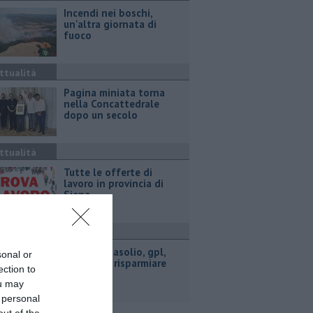
Incendi nei boschi,
un'altra giornata di
fuoco
ttualità
Pagina miniata torna
nella Concattedrale
dopo un secolo
ttualità
​Tutte le offerte di
lavoro in provincia di
Siena
ttualità
​Benzina, gasolio, gpl,
sonal or
ecco dove risparmiare
ection to
ou may
 personal