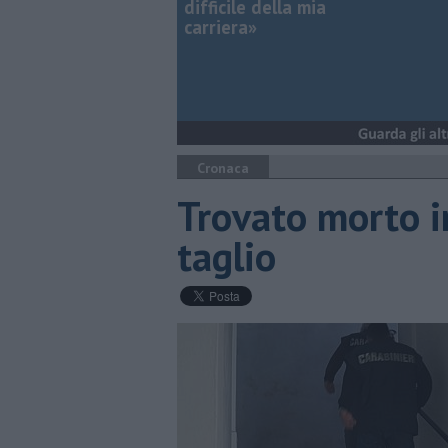
difficile della mia
carriera»
Cronaca
Trovato morto in
taglio