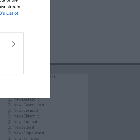
out of the
 downstream
B’s List of
IL NETWORK QuiNews.net
QuiNewsAbetone.it
QuiNewsAmiata.it
QuiNewsAnimali.it
QuiNewsArezzo.it
QuiNewsCasentino.it
QuiNewsCecina.it
QuiNewsChianti.it
QuiNewsCuoio.it
QuiNewsElba.it
i
QuiNewsEmpolese.it
QuiNewsFirenze.it