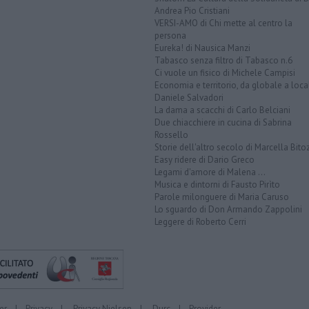
Andrea Pio Cristiani
VERSI-AMO di Chi mette al centro la
persona
Eureka! di Nausica Manzi
Tabasco senza filtro di Tabasco n.6
Ci vuole un fisico di Michele Campisi
Economia e territorio, da globale a loca
Daniele Salvadori
La dama a scacchi di Carlo Belciani
Due chiacchiere in cucina di Sabrina
Rossello
Storie dell'altro secolo di Marcella Bito
Easy ridere di Dario Greco
Legami d'amore di Malena ...
Musica e dintorni di Fausto Pirìto
Parole milonguere di Maria Caruso
Lo sguardo di Don Armando Zappolini
Leggere di Roberto Cerri
er
|
Privacy
|
Privacy Nielsen
|
Durc
|
Provider