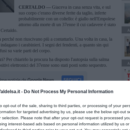
CERTALDO —
Giaceva in casa senza vita, e sul
suo corpo c'erano diverse ferite da taglio, inferte
probabilmente con un coltello: è giallo nell'Empolese
attorno alla morte di un 37enne il cui cadavere è stato
A
 Certaldo.
na perché non riuscivano più a contattarlo. Una volta in casa, la
ndagano i carabinieri. I segni dei fendenti, a quanto sin qui
fusi su varie parti del corpo.
zi? Per chiarirlo la procura ha disposto l'autopsia sulla salma
A
itivi elettronici del 37enne sono stati posti sotto sequestro.
ldelsa.it -
Do Not Process My Personal Information
A
oscana iscriviti alla
Newsletter QUInews - ToscanaMedia.
to opt-out of the sale, sharing to third parties, or processing of your per
amente nella tua casella di posta.
formation for targeted advertising by us, please use the below opt-out s
r selection. Please note that after your opt-out request is processed y
eing interest-based ads based on personal information utilized by us or