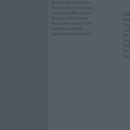
Marcella Bitozzi, Sergio
Braccini, Michele Bufalino,
Valentina Caffieri, Linda
CO
Giuliani, Dina Laurenzi,
Bar
Monica Nocciolini, Paolo
Cas
Nocentini, Gabriele
Coll
Santarnecchi, Paola Silvi.
Mon
Pog
Rad
San
Sovi