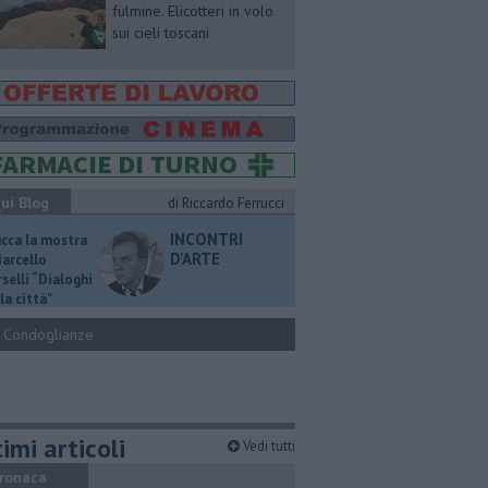
fulmine. Elicotteri in volo
sui cieli toscani
ui Blog
di Riccardo Ferrucci
INCONTRI
ucca la mostra
D'ARTE
Marcello
selli “Dialoghi
la città"
Condoglianze
imi articoli
Vedi tutti
ronaca