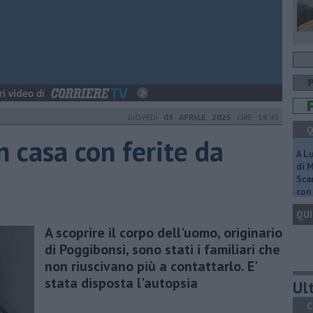
GIOVEDÌ
03 APRILE 2025
ORE 18:45
Q
 casa con ferite da
A L
di 
Scar
con 
QUI
A scoprire il corpo dell'uomo, originario
di Poggibonsi, sono stati i familiari che
non riuscivano più a contattarlo. E'
stata disposta l'autopsia
Ult
C