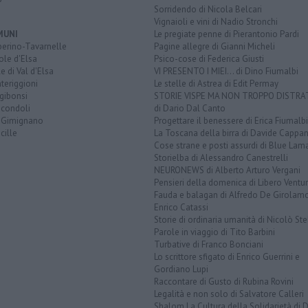
Sorridendo di Nicola Belcari
Vignaioli e vini di Nadio Stronchi
MUNI
Le pregiate penne di Pierantonio Pardi
berino-Tavarnelle
Pagine allegre di Gianni Micheli
ole d'Elsa
Psico-cose di Federica Giusti
e di Val d'Elsa
VI PRESENTO I MIEI... di Dino Fiumalbi
teriggioni
Le stelle di Astrea di Edit Permay
gibonsi
STORIE VISPE MA NON TROPPO DISTR
icondoli
di Dario Dal Canto
 Gimignano
Progettare il benessere di Erica Fiumalbi
cille
La Toscana della birra di Davide Cappan
Cose strane e posti assurdi di Blue Lam
Storielba di Alessandro Canestrelli
NEURONEWS di Alberto Arturo Vergani
Pensieri della domenica di Libero Ventur
Fauda e balagan di Alfredo De Girolam
Enrico Catassi
Storie di ordinaria umanità di Nicolò Ste
Parole in viaggio di Tito Barbini
Turbative di Franco Bonciani
Lo scrittore sfigato di Enrico Guerrini e
Gordiano Lupi
Raccontare di Gusto di Rubina Rovini
Legalità e non solo di Salvatore Calleri
Shalom La Cultura della Solidarietà di 