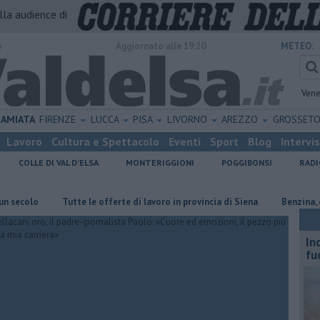
alla audience di
o
Aggiornato alle 19:20
METEO:
Vene
AMIATA
FIRENZE
LUCCA
PISA
LIVORNO
AREZZO
GROSSET
Lavoro
Cultura e Spettacolo
Eventi
Sport
Blog
Intervi
COLLE DI VAL D'ELSA
MONTERIGGIONI
POGGIBONSI
RADI
lo
​Tutte le offerte di lavoro in provincia di Siena
​Benzina, gasolio
In
fu