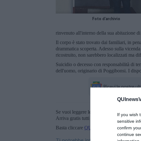
Foto d'archivio
rinvenuto all'interno della sua abitazione di
Il corpo è stato trovato dai familiari, in pe
drammatica scoperta. Adesso sulla vicenda i
ricostruito, non sarebbero localizzati ma dif
Suicidio o decesso con responsabilità di ter
dell'uomo, originario di Poggibonsi. I dispos
QUInewsVa
Se vuoi leggere le notizie principali della T
If you wish 
Arriva gratis tutti i giorni alle 20:00 dirett
sensitive in
Basta cliccare
QUI
confirm you
continue se
Ti potrebbe interessare anche: