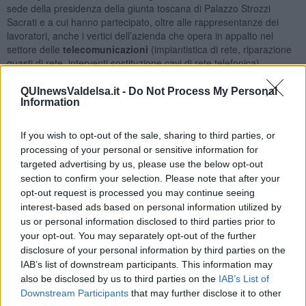
sede della presidenza della giunta toscana di Palazzo Strozzi
Sacrati e a cui hanno partecipato, oltre alle rappresentanze dei
lavoratori, anche i vertici dell’azienda che opera in appalto nel
settore delle
telecomunicazioni
(impiantistica di rete, riparazione
guasti di rete, interventi sostituzione cavi di rete telefonica).
QUInewsValdelsa.it -
Do Not Process My Personal
Information
“Ci rivedremo il prossimo 3 Dicembre e l’azienda si è impegnata
If you wish to opt-out of the sale, sharing to third parties, or
per quell’occasione a presentare il
piano industriale
, dando una
processing of your personal or sensitive information for
serie di rassicurazioni a tutela del trattamento economico delle
targeted advertising by us, please use the below opt-out
lavoratrici e lavoratori”, spiegano il consigliere del presidente
Eugenio Giani
per le vertenze aziendali,
Valerio Fabiani
, e
section to confirm your selection. Please note that after your
l’assessora regionale al lavoro
Alessandra Nardini
che hanno
opt-out request is processed you may continue seeing
condotto il confronto assieme ai tecnici dell’Unità di crisi regionale.
interest-based ads based on personal information utilized by
us or personal information disclosed to third parties prior to
Ad aggravare i timori dei lavoratori, oltre al ritardo sul pagamento
your opt-out. You may separately opt-out of the further
degli stipendi c'erano la recente cessione a TelNet e lo
disclosure of your personal information by third parties on the
'
spezzatino
' delle società collegate a Tim seguito alla vendita della
IAB’s list of downstream participants. This information may
rete di quest’ultima al fondo americano Kkr.
also be disclosed by us to third parties on the
IAB’s List of
All’incontro hanno partecipato anche alcuni sindaci e amministratori
Downstream Participants
that may further disclose it to other
comunali e provinciali dei territori in cui sono attivi i presidi produttivi