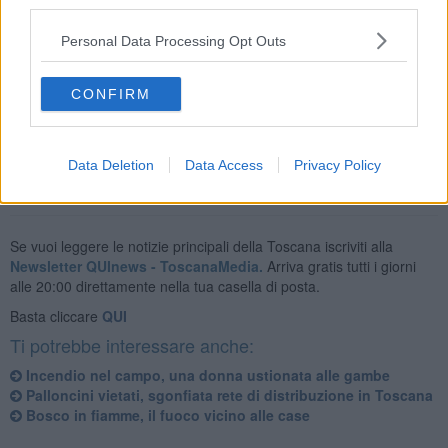
third parties.
Personal Data Processing Opt Outs
La squadra ha estinto l'incendio che si era esteso anche alla
vegetazione limitrofa.
CONFIRM
.
Data Deletion
Data Access
Privacy Policy
Se vuoi leggere le notizie principali della Toscana iscriviti alla
Newsletter QUInews - ToscanaMedia.
Arriva gratis tutti i giorni
alle 20:00 direttamente nella tua casella di posta.
Basta cliccare
QUI
Ti potrebbe interessare anche:
Incendio nel campo, una donna ustionata alle gambe
Palloncini vietati, sgonfiata rete di distribuzione in Toscana
Bosco in fiamme, il fuoco vicino alle case