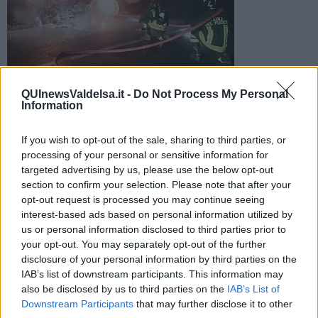
QUInewsValdelsa.it -
Do Not Process My Personal
Il rogo che ha completamente distrutto l'autovettura si è poi
Information
esteso alla vegetazione circostante, sul postosoni intervenuti
I vigili del fuoco
If you wish to opt-out of the sale, sharing to third parties, or
processing of your personal or sensitive information for
targeted advertising by us, please use the below opt-out
section to confirm your selection. Please note that after your
opt-out request is processed you may continue seeing
interest-based ads based on personal information utilized by
MONTERIGGIONI —
Auto a fuoco tra la vegetazione nel Senese
us or personal information disclosed to third parties prior to
dove è scattato l'allarme e sono intervenuti I soccorsi. Non sono
your opt-out. You may separately opt-out of the further
state segnalate persone coinvolte
disclosure of your personal information by third parties on the
I vigili del fuoco del comando di Siena sono intervenuti intorno alle
IAB’s list of downstream participants. This information may
ore 20 e 20 a Monteriggioni, località. Lornano SP 119 km 7. 500,
also be disclosed by us to third parties on the
IAB’s List of
per un incendio autovettura.
Downstream Participants
that may further disclose it to other