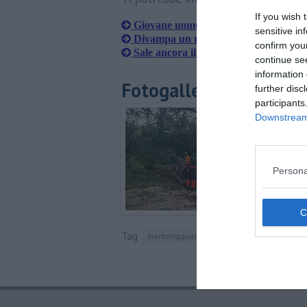
If you wish 
Giovane uomo muore nelle acque del
sensitive in
Divampa un rogo, bruciano 13 ettari 
confirm you
Sale ancora il prezzo della benzina in
continue se
information 
Fotogallery
further disc
participants
Downstream 
Persona
Tag
monteriggioni
protezione civile
siena