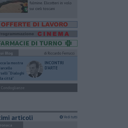
fulmine. Elicotteri in volo
sui cieli toscani
ui Blog
di Riccardo Ferrucci
INCONTRI
ucca la mostra
D'ARTE
Marcello
selli “Dialoghi
la città"
Condoglianze
imi articoli
Vedi tutti
ronaca