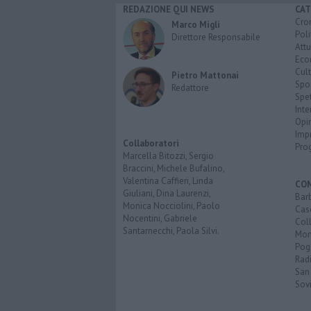
REDAZIONE QUI NEWS
CAT
Cro
Marco Migli
Poli
Direttore Responsabile
Attu
Eco
Cult
Pietro Mattonai
Spo
Redattore
Spet
Inte
Opi
Imp
Collaboratori
Pro
Marcella Bitozzi, Sergio
Braccini, Michele Bufalino,
Valentina Caffieri, Linda
CO
Giuliani, Dina Laurenzi,
Bar
Monica Nocciolini, Paolo
Cas
Nocentini, Gabriele
Coll
Santarnecchi, Paola Silvi.
Mon
Pog
Rad
San
Sovi