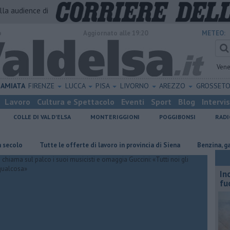
alla audience di
o
Aggiornato alle 19:20
METEO:
Vene
AMIATA
FIRENZE
LUCCA
PISA
LIVORNO
AREZZO
GROSSET
Lavoro
Cultura e Spettacolo
Eventi
Sport
Blog
Intervi
COLLE DI VAL D'ELSA
MONTERIGGIONI
POGGIBONSI
RADI
​Tutte le offerte di lavoro in provincia di Siena
​Benzina, gasolio, g
In
fu