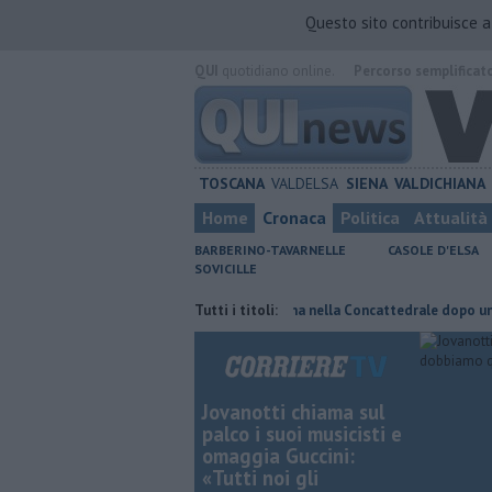
Questo sito contribuisce 
QUI
quotidiano online.
Percorso semplificat
TOSCANA
VALDELSA
SIENA
VALDICHIANA
Home
Cronaca
Politica
Attualità
BARBERINO-TAVARNELLE
CASOLE D'ELSA
SOVICILLE
ata di fuoco
Pagina miniata torna nella Concattedrale dopo un secolo
Tutti i titoli:
Jovanotti chiama sul
palco i suoi musicisti e
omaggia Guccini:
«Tutti noi gli