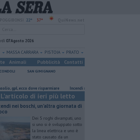
22°
37°
POGGIBONSI
QuiNews.net
rdì
07 Agosto 2026
O
MASSA CARRARA
PISTOIA
PRATO
ste
Animali
Pubblicità
Contatti
CONDOLI
SAN GIMIGNANO
pl, ecco dove risparmiare
Incendi nei boschi, un'altra giornata di fuoco
L'articolo di ieri più letto
cendi nei boschi, un'altra giornata di
oco
Dei 5 roghi divampati, uno
si uno si è sviluppato sotto
la linea elettrica e uno è
stato causato da un