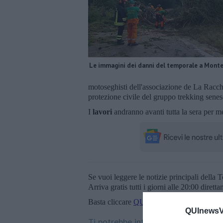
Le immagini dei danni del temporale a Monte
motoseghisti dell'associazione de La Racch
protezione civile del gruppo trekking senese
I
lavori
andranno avanti tutta la sera per me
Se vuoi leggere le notizie principali della T
Arriva gratis tutti i giorni alle 20:00 dirett
Basta cliccare
QUI
QUInewsVa
Ti potrebbe interessare anche: