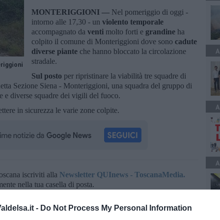
MONTERIGGIONI —
Nel pomeriggio di oggi -
intorno alle 17,30 - un
violento temporale
accompagnato da
venti
molto forti e
grandine
ha
colpito il comune di Monteriggioni dove sono
cadute
A
diverse piante
che hanno bloccato la circolazione
stradale.
riggioni
Sul posto
per ripristinare la viabilità tre squadre di
etta Sezione Siena - Monteriggioni, una squadra del gruppo di
 e diverse squadre dei vigili del fuoco.
A
ttere in sicurezza le varie zone colpite.
A
oscana iscriviti alla
Newsletter QUInews - ToscanaMedia.
amente nella tua casella di posta.
ldelsa.it -
Do Not Process My Personal Information