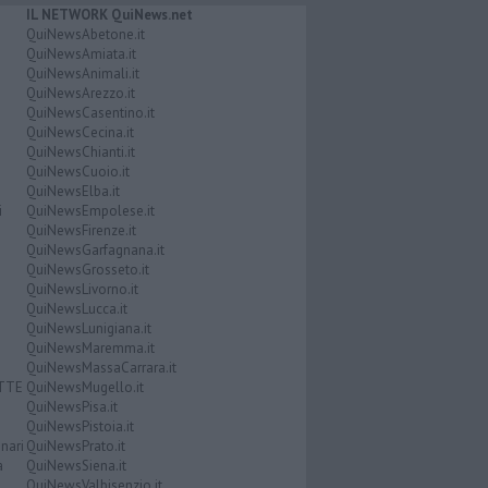
IL NETWORK QuiNews.net
QuiNewsAbetone.it
QuiNewsAmiata.it
QuiNewsAnimali.it
QuiNewsArezzo.it
QuiNewsCasentino.it
QuiNewsCecina.it
QuiNewsChianti.it
QuiNewsCuoio.it
QuiNewsElba.it
i
QuiNewsEmpolese.it
QuiNewsFirenze.it
QuiNewsGarfagnana.it
QuiNewsGrosseto.it
QuiNewsLivorno.it
QuiNewsLucca.it
QuiNewsLunigiana.it
QuiNewsMaremma.it
QuiNewsMassaCarrara.it
ATTE
QuiNewsMugello.it
QuiNewsPisa.it
QuiNewsPistoia.it
nari
QuiNewsPrato.it
a
QuiNewsSiena.it
QuiNewsValbisenzio.it