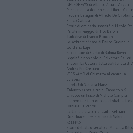
NEURONEWS di Alberto Arturo Vergani
Pensieri della domenica di Libero Ventur
Fauda e balagan di Alfredo De Girolam
Enrico Catassi
Storie di ordinaria umanità di Nicolò Ste
Parole in viaggio di Tito Barbini
Turbative di Franco Bonciani
Lo scrittore sfigato di Enrico Guerrini e
Gordiano Lupi
Raccontare di Gusto di Rubina Rovini
Legalità e non solo di Salvatore Calleri
Shalom La Cultura della Solidarietà di 
Andrea Pio Cristiani
VERSI-AMO di Chi mette al centro la
persona
Eureka! di Nausica Manzi
Tabasco senza filtro di Tabasco n.6
Ci vuole un fisico di Michele Campisi
Economia e territorio, da globale a loca
Daniele Salvadori
La dama a scacchi di Carlo Belciani
Due chiacchiere in cucina di Sabrina
Rossello
Storie dell'altro secolo di Marcella Bito
Easy ridere di Dario Greco