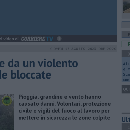
GIOVEDÌ
17 AGOSTO 2023
ORE 20:20
Q
e da un violento
A L
de bloccate
di 
Scar
con 
QUI
Pioggia, grandine e vento hanno
causato danni. Volontari, protezione
civile e vigili del fuoco al lavoro per
mettere in sicurezza le zone colpite
Ult
C