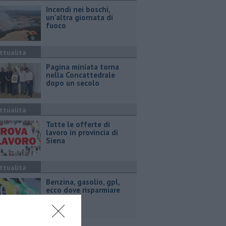
Incendi nei boschi,
un'altra giornata di
fuoco
ttualità
Pagina miniata torna
nella Concattedrale
dopo un secolo
ttualità
​Tutte le offerte di
lavoro in provincia di
Siena
ttualità
​Benzina, gasolio, gpl,
ecco dove risparmiare