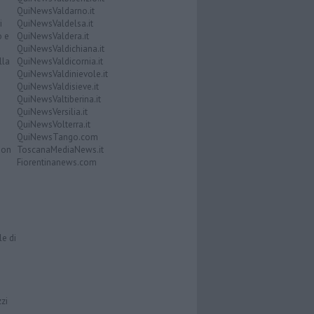
QuiNewsValdarno.it
i
QuiNewsValdelsa.it
o e
QuiNewsValdera.it
QuiNewsValdichiana.it
lla
QuiNewsValdicornia.it
QuiNewsValdinievole.it
QuiNewsValdisieve.it
QuiNewsValtiberina.it
QuiNewsVersilia.it
QuiNewsVolterra.it
QuiNewsTango.com
Don
ToscanaMediaNews.it
Fiorentinanews.com
le di
zzi