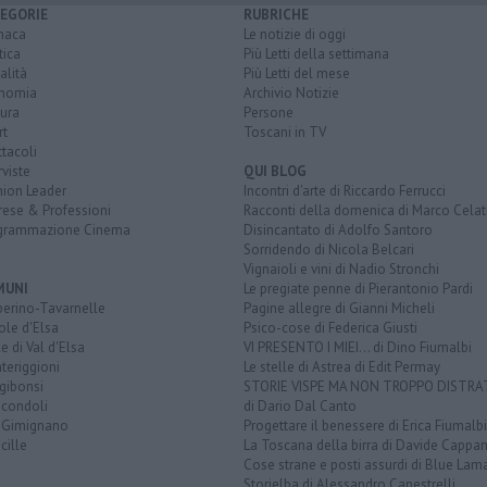
EGORIE
RUBRICHE
naca
Le notizie di oggi
tica
Più Letti della settimana
alità
Più Letti del mese
nomia
Archivio Notizie
ura
Persone
rt
Toscani in TV
tacoli
rviste
QUI BLOG
nion Leader
Incontri d'arte di Riccardo Ferrucci
rese & Professioni
Racconti della domenica di Marco Celat
grammazione Cinema
Disincantato di Adolfo Santoro
Sorridendo di Nicola Belcari
Vignaioli e vini di Nadio Stronchi
MUNI
Le pregiate penne di Pierantonio Pardi
berino-Tavarnelle
Pagine allegre di Gianni Micheli
ole d'Elsa
Psico-cose di Federica Giusti
e di Val d'Elsa
VI PRESENTO I MIEI... di Dino Fiumalbi
teriggioni
Le stelle di Astrea di Edit Permay
gibonsi
STORIE VISPE MA NON TROPPO DISTR
icondoli
di Dario Dal Canto
 Gimignano
Progettare il benessere di Erica Fiumalbi
cille
La Toscana della birra di Davide Cappan
Cose strane e posti assurdi di Blue Lam
Storielba di Alessandro Canestrelli