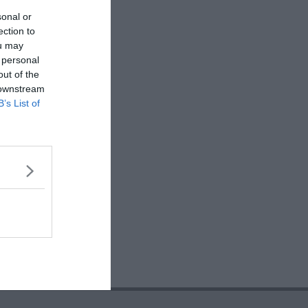
sonal or
ection to
ou may
 personal
out of the
 downstream
B’s List of