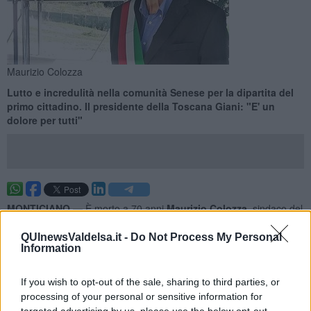
Maurizio Colozza
Lutto e incredulità nella comunità Senese per la dipartita del
primo cittadino. Il presidente della Toscana Giani: "E' un
dolore per tutti"
MONTICIANO —
È morto a 70 anni
Maurizio Colozza,
sindaco del
Comune di Monticiano dal 2017. L'uomo era malato di Covid-19 ed
era ricoverato all'ospedale Le Scotte di Siena.
QUInewsValdelsa.it -
Do Not Process My Personal
Information
Un
lutto inaspettato
per la comunità di Monticiano e per tutta la
provincia di Siena. La notizia è stata accolta con incredulità dai
If you wish to opt-out of the sale, sharing to third parties, or
cittadini.
processing of your personal or sensitive information for
targeted advertising by us, please use the below opt-out