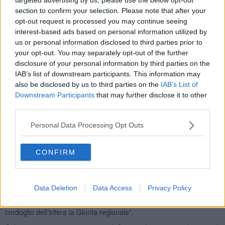
section to confirm your selection. Please note that after your
opt-out request is processed you may continue seeing
Colozza, originario di Roma, era stato eletto con una lista civica ed
interest-based ads based on personal information utilized by
era un ex comandante di compagnia dei carabinieri: "È con grande
us or personal information disclosed to third parties prior to
dolore - hanno scritto dal municipio - che diamo la
triste notizia
your opt-out. You may separately opt-out of the further
della perdita del
nostro caro sindaco
. Le parole non possono
disclosure of your personal information by third parties on the
colmare il
profondo vuoto che sentiamo
in questo momento.
IAB’s list of downstream participants. This information may
Siamo sbigottiti
, increduli ed enormemente addolorati. Sei
also be disclosed by us to third parties on the
IAB’s List of
sempre stato
una persona grintosa, entusiasta, integerrima,
Downstream Participants
that may further disclose it to other
retta, onesta, altruista
e soprattutto un faro per tutti. Maurizio, ci
third parties.
hai insegnato tanto e vivrai per sempre nel nostro ricordo. Ci
uniamo al dolore della famiglia e di tutte le persone che ti hanno
Personal Data Processing Opt Outs
amato e voluto bene".
Il presidente della Regione Toscana
Eugenio Giani
ha detto:
"Ricorderemo Maurizio Colozza per le sue doti umane e da
CONFIRM
amministratore. Alla famiglia, agli amici ed a tutta la comunità di
Monticiano vanno le mie più sentite condoglianze. Colozza ha
dedicato gran parte della sua vita al servizio dello Stato e della
Data Deletion
Data Access
Privacy Policy
comunità ed oggi la sua scomparsa, causata dalla pandemia contro
la quale combattiamo,
è un dolore per tutti.
Esprimo il profondo
cordoglio dell’intera la Giunta regionale”.