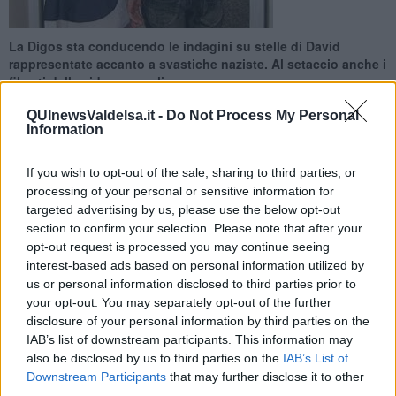
La Digos sta conducendo le indagini su stelle di David
rappresentate accanto a svastiche naziste. Al setaccio anche i
filmati della videosorveglianza
QUInewsValdelsa.it -
Do Not Process My Personal
Information
If you wish to opt-out of the sale, sharing to third parties, or
processing of your personal or sensitive information for
PROVINCIA DI SIENA —
Simboli
antisemiti
, ossia una stella di
David vicino ad una svastica nazista, sono stati trovati nel Senese a
targeted advertising by us, please use the below opt-out
Taverne d'Arbia, al Ruffolo ed a Poggibonsi sul muro di uno
section to confirm your selection. Please note that after your
svincolo della Firenze-Siena.
opt-out request is processed you may continue seeing
I tecnici comunali hanno già provveduto, nei primi due episodi, a
interest-based ads based on personal information utilized by
ricoprire parzialmente le scritte.
us or personal information disclosed to third parties prior to
your opt-out. You may separately opt-out of the further
Sull'accaduto indaga la
Digos
, al vaglio anche i filmati delle
disclosure of your personal information by third parties on the
telecamere presenti nelle zone degli sfregi. Secondo una prima
IAB’s list of downstream participants. This information may
ricostruzione le scritte sono state vergate nella notte tra sabato e
also be disclosed by us to third parties on the
IAB’s List of
domenica.
Downstream Participants
that may further disclose it to other
La segnalazione alle forze dell'ordine è stata fatta da alcuni
third parties.