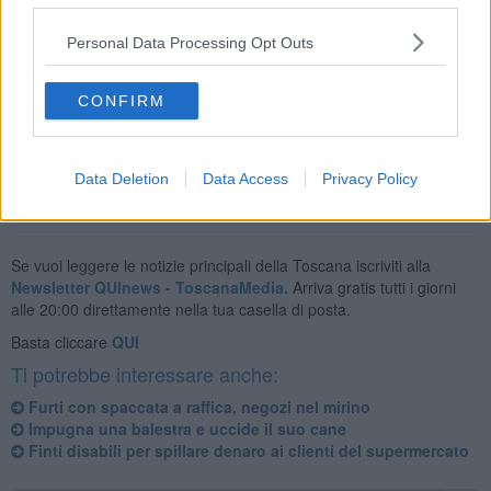
passanti.
Personal Data Processing Opt Outs
A Siena ricorrono in questi giorni gli 80 anni dalla deportazione
CONFIRM
degli
ebrei
nei campi di concentramento.
Data Deletion
Data Access
Privacy Policy
Se vuoi leggere le notizie principali della Toscana iscriviti alla
Newsletter QUInews - ToscanaMedia.
Arriva gratis tutti i giorni
alle 20:00 direttamente nella tua casella di posta.
Basta cliccare
QUI
Ti potrebbe interessare anche:
Furti con spaccata a raffica, negozi nel mirino
Impugna una balestra e uccide il suo cane
Finti disabili per spillare denaro ai clienti del supermercato