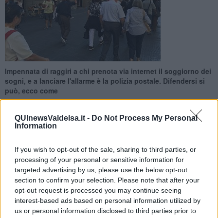
Impennata di raggiri a chi prenota via internet il soggiorno dei
sogni, e a lanciare l'allarme è la polizia postale. Difendersi si
può, ecco come
QUInewsValdelsa.it -
Do Not Process My Personal
Information
If you wish to opt-out of the sale, sharing to third parties, or
ROMA —
E' impennata di truffe per chi prenota le vacanze online,
processing of your personal or sensitive information for
in vista della Pasqua o giocando d'anticipo sull'estate: colpa dei siti
targeted advertising by us, please use the below opt-out
clone, portali che riproducono fedelmente la grafica e
section to confirm your selection. Please note that after your
l'impostazione di quelli autentici inducendo l'aspirante vacanziere a
versare caparre con bonifici o carta di credito che poi spariscono,
opt-out request is processed you may continue seeing
proprio come il sogno dell'ambito soggiorno di relax e svago.
interest-based ads based on personal information utilized by
us or personal information disclosed to third parties prior to
La polizia postale ha lanciato uno specifico alert, spiegando anche