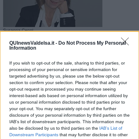
Susanna Cenni
La sindaca di Poggibonsi è stata eletta durante l'assemblea
QUInewsValdelsa.it -
Do Not Process My Personal
congressuale. Il suo vice è il sindaco di Piombino Francesco
Information
Ferrari
If you wish to opt-out of the sale, sharing to third parties, or
processing of your personal or sensitive information for
targeted advertising by us, please use the below opt-out
section to confirm your selection. Please note that after your
opt-out request is processed you may continue seeing
FIRENZE —
E' la sindaca di Poggibonsi
Susanna Cenni
la nuova
interest-based ads based on personal information utilized by
presidente di Anci Toscana. Cenni è stata eletta ieri nel corso
us or personal information disclosed to third parties prior to
dell'assemblea congressuale dell'Associazione dei Comuni, svoltasi
your opt-out. You may separately opt-out of the further
nel salone dei Cinquecento a Palazzo Vecchio a Firenze.
disclosure of your personal information by third parties on the
Suo vice è il sindaco di Piombino
Francesco Ferrari
. Confermato
IAB’s list of downstream participants. This information may
nel ruolo di direttore
Simone Gheri
.
also be disclosed by us to third parties on the
IAB’s List of
Downstream Participants
that may further disclose it to other