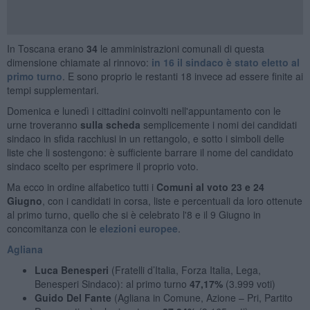
In Toscana erano
34
le amministrazioni comunali di questa
dimensione chiamate al rinnovo:
in 16 il sindaco è stato eletto al
primo turno
. E sono proprio le restanti 18 invece ad essere finite ai
tempi supplementari.
Domenica e lunedì i cittadini coinvolti nell'appuntamento con le
urne troveranno
sulla scheda
semplicemente i nomi dei candidati
sindaco in sfida racchiusi in un rettangolo, e sotto i simboli delle
liste che li sostengono: è sufficiente barrare il nome del candidato
sindaco scelto per esprimere il proprio voto.
Ma ecco in ordine alfabetico tutti i
Comuni al voto 23 e 24
Giugno
, con i candidati in corsa, liste e percentuali da loro ottenute
al primo turno, quello che si è celebrato l'8 e il 9 Giugno in
concomitanza con le
elezioni europee
.
Agliana
Luca Benesperi
(Fratelli d’Italia, Forza Italia, Lega,
Benesperi Sindaco): al primo turno
47,17%
(3.999 voti)
Guido Del Fante
(Agliana in Comune, Azione – Pri, Partito