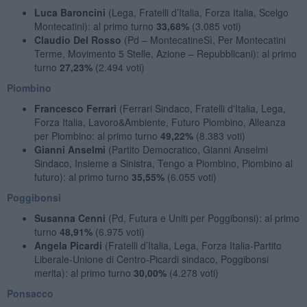
Luca Baroncini
(Lega, Fratelli d’Italia, Forza Italia, Scelgo
Montecatini): al primo turno
33,68%
(3.085 voti)
Claudio Del Rosso
(Pd – MontecatineSì, Per Montecatini
Terme, Movimento 5 Stelle, Azione – Repubblicani): al primo
turno
27,23%
(2.494 voti)
Piombino
Francesco Ferrari
(Ferrari Sindaco, Fratelli d'Italia, Lega,
Forza Italia, Lavoro&Ambiente, Futuro Piombino, Alleanza
per Piombino: al primo turno
49,22%
(8.383 voti)
Gianni Anselmi
(Partito Democratico, Gianni Anselmi
Sindaco, Insieme a Sinistra, Tengo a Piombino, Piombino al
futuro): al primo turno
35,55%
(6.055 voti)
Poggibonsi
Susanna Cenni
(Pd, Futura e Uniti per Poggibonsi): al primo
turno
48,91%
(6.975 voti)
Angela Picardi
(Fratelli d’Italia, Lega, Forza Italia-Partito
Liberale-Unione di Centro-Picardi sindaco, Poggibonsi
merita): al primo turno
30,00%
(4.278 voti)
Ponsacco