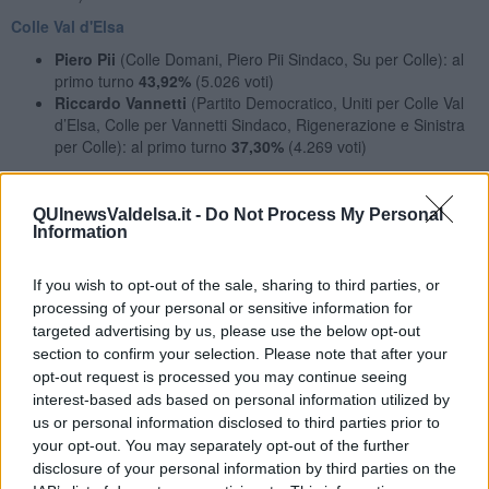
Colle Val d'Elsa
Piero Pii
(Colle Domani, Piero Pii Sindaco, Su per Colle): al
primo turno
43,92%
(5.026 voti)
Riccardo Vannetti
(Partito Democratico, Uniti per Colle Val
d’Elsa, Colle per Vannetti Sindaco, Rigenerazione e Sinistra
per Colle): al primo turno
37,30%
(4.269 voti)
Collesalvetti
Sara Paoli
(Partito Democratico, Per una donna sindaco,
QUInewsValdelsa.it -
Do Not Process My Personal
Information
Riformisti per il futuro-Italia Viva-+ Europa-Libdem Europei-
Psi): al primo turno
27,08%
(2.181 voti)
Carlo Fredianelli
(Fratelli d'Italia, Lega, Forza Italia,
If you wish to opt-out of the sale, sharing to third parties, or
Buonsenso): al primo turno
22,01%
(1.773 voti)
processing of your personal or sensitive information for
Cortona
targeted advertising by us, please use the below opt-out
section to confirm your selection. Please note that after your
Luciano Meoni
(Futuro per Cortona – Centro destra Meoni
opt-out request is processed you may continue seeing
Sindaco): al primo turno
45,38%
(5.280 voti)
interest-based ads based on personal information utilized by
Andrea Vignini
(Cortona Civica – Movimento 5 Stelle -
us or personal information disclosed to third parties prior to
Partito Democratico): al primo turno
35,58%
(4.140 voti)
your opt-out. You may separately opt-out of the further
Empoli
disclosure of your personal information by third parties on the