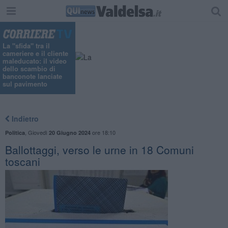
"
La "sfida" tra il
cameriere e il cliente
maleducato: il video
dello scambio di
banconote lanciate
sul pavimento
Indietro
,
Giovedì
ore 18:10
Politica
20 Giugno 2024
Ballottaggi, verso le urne in 18 Comuni
toscani