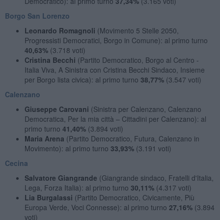
Democratico): al primo turno
37,34%
(3.165 voti)
Borgo San Lorenzo
Leonardo Romagnoli
(Movimento 5 Stelle 2050,
Progressisti Democratici, Borgo in Comune): al primo turno
40,63%
(3.718 voti)
Cristina Becchi
(Partito Democratico, Borgo al Centro -
Italia Viva, A Sinistra con Cristina Becchi Sindaco, Insieme
per Borgo lista civica): al primo turno
38,77%
(3.547 voti)
Calenzano
Giuseppe Carovani
(Sinistra per Calenzano, Calenzano
Democratica, Per la mia città – Cittadini per Calenzano): al
primo turno
41,40%
(3.894 voti)
Maria Arena
(Partito Democratico, Futura, Calenzano in
Movimento): al primo turno
33,93%
(3.191 voti)
Cecina
Salvatore Giangrande
(Giangrande sindaco, Fratelli d'Italia,
Lega, Forza Italia): al primo turno
30,11%
(4.317 voti)
Lia Burgalassi
(Partito Democratico, Civicamente, Più
Europa Verde, Voci Connesse): al primo turno
27,16%
(3.894
voti)