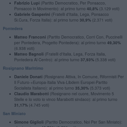
Fabrizio Lupi
(Partito Democratico, Per Ponsacco,
Ponsacco in Movimento): al primo turno
40,8%
(3.129 voti)
Gabriele Gasperini
(Fratelli d'Italia, Lega, Ponsacco
Si.Cura, Forza Italia): al primo turno
30,9%
(2.371 voti)
Pontedera
Matteo Franconi
(Partito Democratico, Corri Con, Puccinelli
per Pontedera, Progetto Pontedera): al primo turno
49,30%
(6.938 voti)
Matteo Bagnoli
(Fratelli d'Italia, Lega, Forza Italia,
Pontedera Al Centro): al primo turno
37,93%
(5.338 voti)
Rosignano Marittimo
Daniele Donati
(Rosignano Attiva, In Comune, Riformisti Per
Il Futuro-+Europa-Italia Viva-Libdem Europei-Partito
Socialista Italiano): al primo turno
35,30%
(5.373 voti)
Claudio Marabotti
(Rosignano nel cuore, Movimento 5
Stelle e Io voto io vinco Marabotti sindaco): al primo turno
31,17%
(4.745 voti)
San Miniato
Simone Giglioli
(Partito Democratico, Noi Per San Miniato):