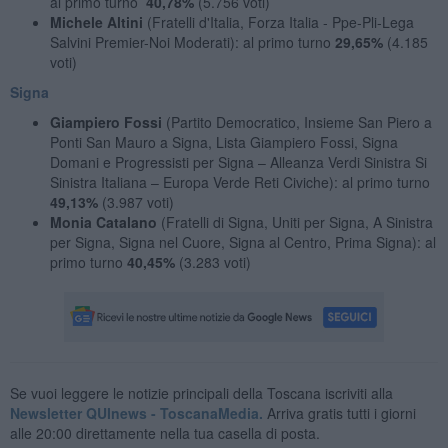
al primo turno
40,78%
(5.756 voti)
Michele Altini
(Fratelli d'Italia, Forza Italia - Ppe-Pli-Lega
Salvini Premier-Noi Moderati): al primo turno
29,65%
(4.185
voti)
Signa
Giampiero Fossi
(Partito Democratico, Insieme San Piero a
Ponti San Mauro a Signa, Lista Giampiero Fossi, Signa
Domani e Progressisti per Signa – Alleanza Verdi Sinistra Si
Sinistra Italiana – Europa Verde Reti Civiche): al primo turno
49,13%
(3.987 voti)
Monia Catalano
(Fratelli di Signa, Uniti per Signa, A Sinistra
per Signa, Signa nel Cuore, Signa al Centro, Prima Signa): al
primo turno
40,45%
(3.283 voti)
Se vuoi leggere le notizie principali della Toscana iscriviti alla
Newsletter QUInews - ToscanaMedia.
Arriva gratis tutti i giorni
alle 20:00 direttamente nella tua casella di posta.