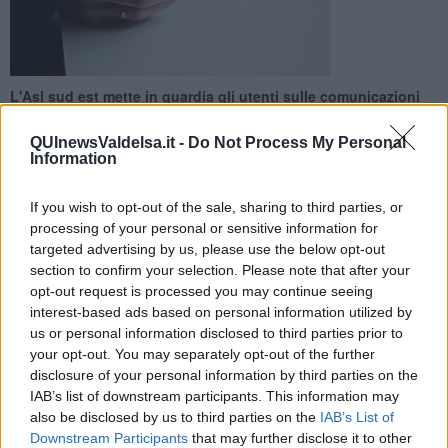
L'Asl sud est mette in guardia gli utenti sulle comunicazioni
ingannevoli: "Non rispondete a questi messaggi e non
chiamate i numeri indicati"
QUInewsValdelsa.it -
Do Not Process My Personal
Information
If you wish to opt-out of the sale, sharing to third parties, or
processing of your personal or sensitive information for
targeted advertising by us, please use the below opt-out
TOSCANA —
Sms ed email con link ingannevoli inviati a nome di
section to confirm your selection. Please note that after your
presunti “uffici Cup”. L'Asl sud est, azienda sanitaria delle province
opt-out request is processed you may continue seeing
di Siena, Arezzo e Grosseto, mette in guardia gli utenti dopo la
interest-based ads based on personal information utilized by
diffusione di avvisi truffa, inviati tramite messaggi o posta
us or personal information disclosed to third parties prior to
elettronica.
your opt-out. You may separately opt-out of the further
Nel caso degli sms, tali comunicazioni invitano a contattare un
disclosure of your personal information by third parties on the
numero di telefono che non appartiene all’azienda sanitaria. "Si
IAB’s list of downstream participants. This information may
tratta con ogni probabilità di numeri truffa - mette in guardia l'Asl -
also be disclosed by us to third parties on the
IAB’s List of
attivati con lo scopo di sottrarre denaro a chi, in buona fede,
Downstream Participants
that may further disclose it to other