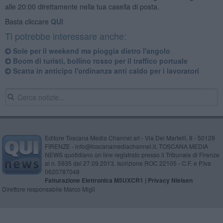
alle 20:00 direttamente nella tua casella di posta.
Basta cliccare
QUI
Ti potrebbe interessare anche:
Sole per il weekend ma pioggia dietro l'angolo
Boom di turisti, bollino rosso per il traffico portuale
Scatta in anticipo l'ordinanza anti caldo per i lavoratori
Editore Toscana Media Channel srl - Via Dei Martelli, 8 - 50129
FIRENZE - info@toscanamediachannel.it. TOSCANA MEDIA
NEWS quotidiano on line registrato presso il Tribunale di Firenze
al n. 5935 del 27.09.2013. Iscrizione ROC 22105 - C.F. e P.Iva
0620787048
Fatturazione Elettronica M5UXCR1 |
Privacy Nielsen
Direttore responsabile Marco Migli
Powered by
Aperion.it