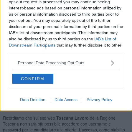
opt-out request is processed you may continue seeing
Del Verde
15
interest-based ads based on personal information utilized by
Braccianti Agricoli
15
us or personal information disclosed to third parties prior to
Operai Addetti Ai Servizi di Igiene e Pulizia
14
your opt-out. You may separately opt-out of the further
Conduttori di Trattori Agricoli
13
disclosure of your personal information by third parties on the
Orario Lavoro
IAB’s list of downstream participants. This information may
also be disclosed by us to third parties on the
IAB’s List of
Full Time
153
Downstream Participants
that may further disclose it to other
Part Time
94
third parties.
Lavoro Nel Fine Settimana
54
Personal Data Processing Opt Outs
Tipologia Contratto
Lavoro a Tempo Determinato
307
CONFIRM
Lavoro a Tempo Indeterminato
17
Apprendistato Professionalizzante O Contratto di
Mestiere
14
Data Deletion
Data Access
Privacy Policy
Posizioni Totali: 243
Ricordiamo che sul sito web
Toscana Lavoro
della Regione
Toscana non sarà più possibile accedere con username e
password per le candidature alle offerte. L’accesso, come stabilito