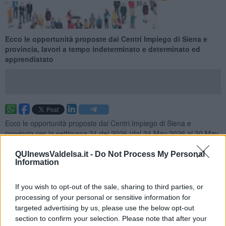
Ecco le opportunità proposte dai Centri Impiego di Siena e
provincia, lavori a tempo indeterminato e determinato ed
apprendistato
Ecco le opportunità proposte dai Centri Impiego di Siena e
provincia per la settimana 21 del 2026 (dal 24 May 2026 al 30 May
2026), lavori a tempo indeterminato e determinato ed
apprendistato.
QUInewsValdelsa.it -
Do Not Process My Personal
Information
Per vedere tutte le offerte di lavoro
CLICCA QUI
Questa settimana:
If you wish to opt-out of the sale, sharing to third parties, or
processing of your personal or sensitive information for
I lavori più richiesti
targeted advertising by us, please use the below opt-out
section to confirm your selection. Please note that after your
Personale Non Qualificato Addetto Alla Manutenzione