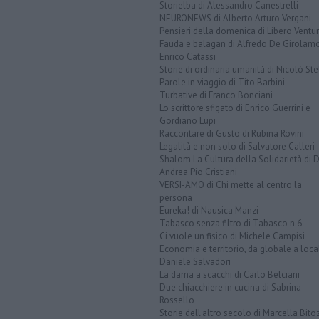
Storielba di Alessandro Canestrelli
NEURONEWS di Alberto Arturo Vergani
Pensieri della domenica di Libero Ventur
Fauda e balagan di Alfredo De Girolam
Enrico Catassi
Storie di ordinaria umanità di Nicolò Ste
Parole in viaggio di Tito Barbini
Turbative di Franco Bonciani
Lo scrittore sfigato di Enrico Guerrini e
Gordiano Lupi
Raccontare di Gusto di Rubina Rovini
Legalità e non solo di Salvatore Calleri
Shalom La Cultura della Solidarietà di 
Andrea Pio Cristiani
VERSI-AMO di Chi mette al centro la
persona
Eureka! di Nausica Manzi
Tabasco senza filtro di Tabasco n.6
Ci vuole un fisico di Michele Campisi
Economia e territorio, da globale a loca
Daniele Salvadori
La dama a scacchi di Carlo Belciani
Due chiacchiere in cucina di Sabrina
Rossello
Storie dell'altro secolo di Marcella Bito