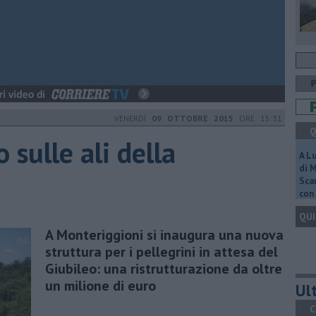
VENERDÌ
09 OTTOBRE 2015
ORE 15:31
Q
 sulle ali della
A L
di 
Scar
con 
QUI
A Monteriggioni si inaugura una nuova
struttura per i pellegrini in attesa del
Giubileo: una ristrutturazione da oltre
un milione di euro
Ult
C