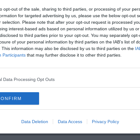
 tra visitatori e comunità. Un rapporto che va ben oltre la mera
i accoglienza e di scambio con le comunità delle aree visitate.
to opt-out of the sale, sharing to third parties, or processing of your per
ione del turismo culturale”.
formation for targeted advertising by us, please use the below opt-out s
r selection. Please note that after your opt-out request is processed y
eing interest-based ads based on personal information utilized by us or
disclosed to third parties prior to your opt-out. You may separately opt-
losure of your personal information by third parties on the IAB’s list of
. This information may also be disclosed by us to third parties on the
IA
Participants
that may further disclose it to other third parties.
oscana iscriviti alla
Newsletter QUInews - ToscanaMedia.
amente nella tua casella di posta.
l Data Processing Opt Outs
CONFIRM
cigena
abbadia a isola
romanico
scana
evidenza pubblica
Data Deletion
Data Access
Privacy Policy