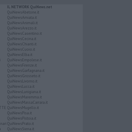
IL NETWORK QuiNews.net
QuiNewsAbetone.it
QuiNewsAmiata.it
QuiNewsAnimali.it
QuiNewsArezzo.it
QuiNewsCasentino.it
QuiNewsCecina.it
QuiNewsChianti.it
QuiNewsCuoio.it
QuiNewsElba.it
i
QuiNewsEmpolese.it
QuiNewsFirenze.it
QuiNewsGarfagnana.it
QuiNewsGrosseto.it
QuiNewsLivorno.it
QuiNewsLucca.it
QuiNewsLunigiana.it
QuiNewsMaremma.it
QuiNewsMassaCarrara.it
ATTE
QuiNewsMugello.it
QuiNewsPisa.it
QuiNewsPistoia.it
nari
QuiNewsPrato.it
a
QuiNewsSiena.it