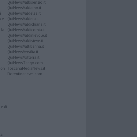
QuiNewsValbisenzio.it
QuiNewsValdarno.it
i
QuiNewsValdelsa.it
o e
QuiNewsValdera.it
QuiNewsValdichiana.it
lla
QuiNewsValdicornia.it
QuiNewsValdinievole.it
QuiNewsValdisieve.it
QuiNewsValtiberina.it
QuiNewsVersilia.it
QuiNewsVolterra.it
QuiNewsTango.com
Don
ToscanaMediaNews.it
Fiorentinanews.com
le di
zzi