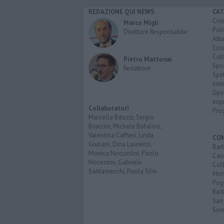
REDAZIONE QUI NEWS
CAT
Cro
Marco Migli
Poli
Direttore Responsabile
Attu
Eco
Cult
Pietro Mattonai
Spo
Redattore
Spet
Inte
Opi
Imp
Collaboratori
Pro
Marcella Bitozzi, Sergio
Braccini, Michele Bufalino,
Valentina Caffieri, Linda
CO
Giuliani, Dina Laurenzi,
Bar
Monica Nocciolini, Paolo
Cas
Nocentini, Gabriele
Coll
Santarnecchi, Paola Silvi.
Mon
Pog
Rad
San
Sovi