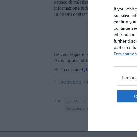
capace di valorizzare un rapporto rinnovato
informazione turistica, ma diventa legame d
If you wish 
In questo contesto si inserisce la valorizzaz
sensitive in
confirm you
continue se
information 
further disc
participants
Downstream 
Se vuoi leggere le notizie principali della T
Arriva gratis tutti i giorni alle 20:00 dirett
Basta cliccare
QUI
Persona
Ti potrebbe interessare anche:
Tag
monteriggioni
giubileo
euro
via fran
fondazione monte dei paschi di siena
to