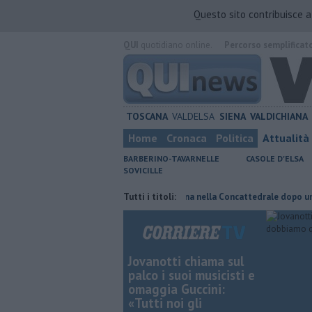
Questo sito contribuisce 
QUI
quotidiano online.
Percorso semplificat
TOSCANA
VALDELSA
SIENA
VALDICHIANA
Home
Cronaca
Politica
Attualità
BARBERINO-TAVARNELLE
CASOLE D'ELSA
SOVICILLE
ata di fuoco
Pagina miniata torna nella Concattedrale dopo un secolo
Tutti i titoli:
Jovanotti chiama sul
palco i suoi musicisti e
omaggia Guccini:
«Tutti noi gli