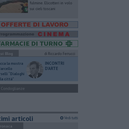
fulmine. Elicotteri in volo
sui cieli toscani
ui Blog
di Riccardo Ferrucci
INCONTRI
ucca la mostra
D'ARTE
Marcello
selli “Dialoghi
la città"
Condoglianze
imi articoli
Vedi tutti
ronaca