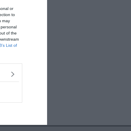
sonal or
ection to
ou may
 personal
out of the
 downstream
B’s List of