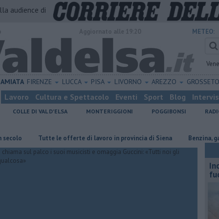
alla audience di
o
Aggiornato alle 19:20
METEO:
Vene
AMIATA
FIRENZE
LUCCA
PISA
LIVORNO
AREZZO
GROSSET
Lavoro
Cultura e Spettacolo
Eventi
Sport
Blog
Intervi
COLLE DI VAL D'ELSA
MONTERIGGIONI
POGGIBONSI
RADI
​Tutte le offerte di lavoro in provincia di Siena
​Benzina, gasolio, g
In
fu