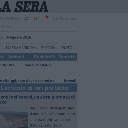
22°
37°
POGGIBONSI
QuiNews.net
rdì
07 Agosto 2026
O
MASSA CARRARA
PISTOIA
PRATO
ste
Animali
Pubblicità
Contatti
CONDOLI
SAN GIMIGNANO
pl, ecco dove risparmiare
Incendi nei boschi, un'altra giornata di fuoco
L'articolo di ieri più letto
cendi nei boschi, un'altra giornata di
oco
Dei 5 roghi divampati, uno
si uno si è sviluppato sotto
la linea elettrica e uno è
stato causato da un