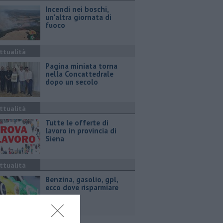
Incendi nei boschi,
un'altra giornata di
fuoco
ttualità
Pagina miniata torna
nella Concattedrale
dopo un secolo
ttualità
​Tutte le offerte di
lavoro in provincia di
Siena
ttualità
​Benzina, gasolio, gpl,
ecco dove risparmiare