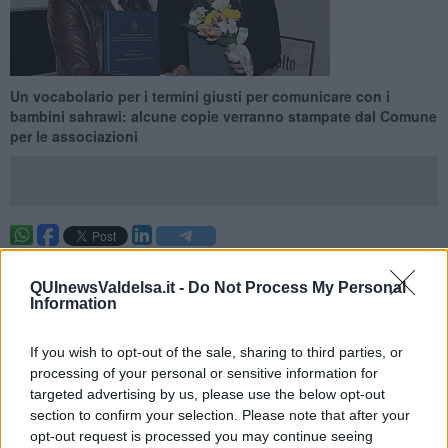
Un vocabolario per i termini giusti per comunicare con i
bambini sahrawi: alcune copie verranno stampate dal Comune
per le associazioni
CERTALDO —
Una tesi che darà una mano a gestire i contatti con
i bambini sahrawi durante la loro permanenza a Certaldo e che è
QUInewsValdelsa.it -
Do Not Process My Personal
stata discussa nei giorni scorsi, all'Università per Stranieri di Siena,
Information
dalla certaldese Linda Rosi, che si è laureata in “Mediazione
Linguistica e Culturale” con un lavoro dal titolo “Frasario italiano -
If you wish to opt-out of the sale, sharing to third parties, or
arabo per l'accoglienza dei bambini sahrawi a Certaldo”.
processing of your personal or sensitive information for
Con la sua tesi, Linda Rosi ha creato una raccolta di frasi utili alla
targeted advertising by us, please use the below opt-out
comunicazione per accogliere e gestire i bambini e gli
section to confirm your selection. Please note that after your
accompagnatori del Sahrawi. Un testo strutturato, non a caso, in
opt-out request is processed you may continue seeing