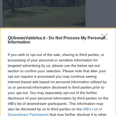
Chiedono preventivi e mandano assegni con il doppio della
cifra richiesta, chiedendo indietro il resto: ma sono scoperti
QUInewsValdelsa.it -
Do Not Process My Personal
Information
If you wish to opt-out of the sale, sharing to third parties, or
processing of your personal or sensitive information for
targeted advertising by us, please use the below opt-out
VALDELSA —
La nuova truffa che sta dilagando in tutta Italia e che
section to confirm your selection. Please note that after your
riguarda gli agriturismi è arrivata anche in Toscana. La truffa, in
opt-out request is processed you may continue seeing
sintesi, è questa: all'ufficio prenotazioni della struttura scrivono
interest-based ads based on personal information utilized by
degli stranieri, fantomatici professori, che chiedono di solito due o
us or personal information disclosed to third parties prior to
tre settimane di alloggio e preventivo. Una volta accettato lo stesso,
your opt-out. You may separately opt-out of the further
inviano un assegno il doppio più alto di quanto richiesto,
disclosure of your personal information by third parties on the
giustificando il fatto che hanno uno sponsor dietro che paga anche
IAB’s list of downstream participants. This information may
altri tipo di beni e servizi. Questo induce poi l'agriturismo a
also be disclosed by us to third parties on the
IAB’s List of
rimandare indietro il resto. Molti di questi hanno dunque portato
Downstream Participants
that may further disclose it to other