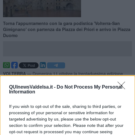
Torna l'appuntamento con la gara podistica 'Volterra-San
Gimignano' con partenza da Piazza dei Priori e arrivo in Piazza
Duomo
VOLTERRA —
Domenica 11 ottobre la trentaduesima edizione
della manifestazione podistica tra i colori dell’autunno e i paesaggi
mozzafiato. E’ la “
Volterra-San Gimignano
”, la corsa lungo i
30
QUInewsValdelsa.it -
Do Not Process My Personal
chilometri
che separano due delle città più caratteristiche della
Information
Toscana.
"Siamo ormai giunti alla 32esima edizione della manifestazione di
If you wish to opt-out of the sale, sharing to third parties, or
cui sono davvero molto orgogliosa – dichiara
Francesca Tanzini
,
processing of your personal or sensitive information for
assessore allo sport del Comune di Volterra - perché ogni anno
targeted advertising by us, please use the below opt-out
richiama molti corridori e semplici appassionati da ogni parte d’Italia
section to confirm your selection. Please note that after your
che si lasciano affascinare da paesaggi molto suggestivi".
opt-out request is processed you may continue seeing