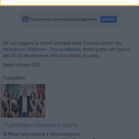
venerdì16 giugno a Ginestra Fiorentina (FI).
Se vuoi leggere le notizie principali della Toscana iscriviti alla
Newsletter QUInews - ToscanaMedia.
Arriva gratis tutti i giorni
alle 20:00 direttamente nella tua casella di posta.
Basta cliccare
QUI
Fotogallery
Ti potrebbe interessare anche:
Miss Italia sbarca a Monteriggioni