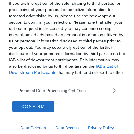
ultra ventennale, anche in questa edizione ha visto una notevole
If you wish to opt-out of the sale, sharing to third parties, or
partecipazione di pubblico per la gioia degli organizzatori. La giuria
processing of your personal or sensitive information for
della serata presieduta dalla signora Laura Frosali e dal signor
targeted advertising by us, please use the below opt-out
Leonardo Andreucci.
section to confirm your selection. Please note that after your
opt-out request is processed you may continue seeing
interest-based ads based on personal information utilized by
us or personal information disclosed to third parties prior to
Oltre alla giovane empolese
le fasce degli sponsor
sono andate a
your opt-out. You may separately opt-out of the further
Lara Smelzo di Lucca che si aggiudica Miss Rocchetta, Chiara Helg
disclosure of your personal information by third parties on the
di Poggibonsi ottiene il titolo di miss Framesi,
IAB’s list of downstream participants. This information may
also be disclosed by us to third parties on the
IAB’s List of
La prima classificata e' stata premiata da Massimo Checcucci
Downstream Participants
that may further disclose it to other
presidente dell'Us Sambuca e
si aggiudica il diritto di
partecipare alla
third parties.
semifinale regionale in programma per domenica 6 agosto.
La
Personal Data Processing Opt Outs
serata e' stata condotta da Raffaello Zanieri che nel momento dello
spoglio delle schede ha coinvolto con le sue performance
canore il numeroso pubblico rimasto fino alla proclamazione delle
CONFIRM
vincitrici, mentre le acconciature di tutte le concorrenti sono state
effettuate per Framesi nuovo sponsor del concorso.
Il prossimo appuntamento con le selezioni del concorso e'
Data Deletion
Data Access
Privacy Policy
programmato per