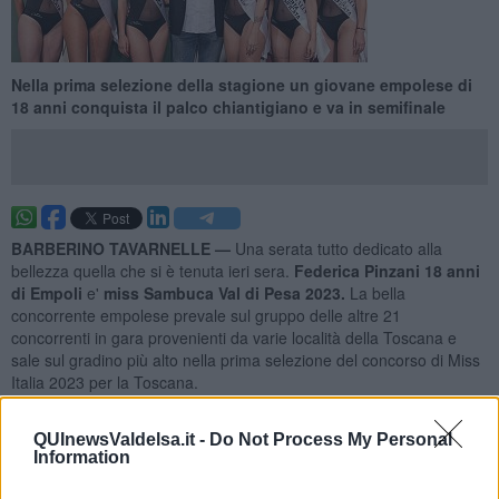
Nella prima selezione della stagione un giovane empolese di
18 anni conquista il palco chiantigiano e va in semifinale
BARBERINO TAVARNELLE —
Una serata tutto dedicato alla
bellezza quella che si è tenuta ieri sera.
Federica Pinzani 18 anni
di Empoli
e'
miss Sambuca Val di Pesa 2023.
La bella
concorrente empolese prevale sul gruppo delle altre 21
concorrenti in gara provenienti da varie località della Toscana e
sale sul gradino più alto nella prima selezione del concorso di Miss
Italia 2023 per la Toscana.
La manifestazione
organizzata dall'Us Sambuca in occasione
della 36esima
QUInewsValdelsa.it -
Do Not Process My Personal
Information
edizione della sagra delle Frittelle di Fior di Cascia
nel Comune
di Barberino Tavarnelle. Si tratta di un appuntamento consolidato