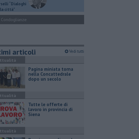
selli “Dialoghi
la città"
Condoglianze
imi articoli
Vedi tutti
ttualità
Pagina miniata torna
nella Concattedrale
dopo un secolo
ttualità
​Tutte le offerte di
lavoro in provincia di
Siena
ttualità