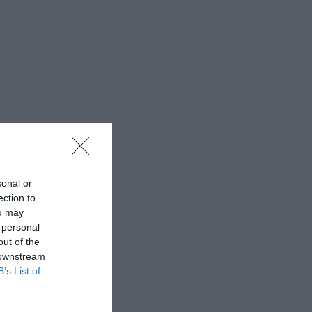
sonal or
ection to
ou may
 personal
out of the
 downstream
B’s List of