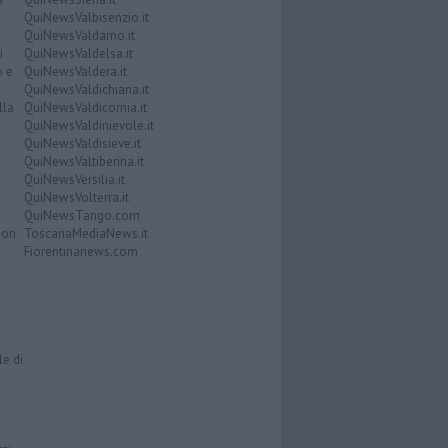
QuiNewsValbisenzio.it
QuiNewsValdarno.it
i
QuiNewsValdelsa.it
o e
QuiNewsValdera.it
QuiNewsValdichiana.it
lla
QuiNewsValdicornia.it
QuiNewsValdinievole.it
QuiNewsValdisieve.it
QuiNewsValtiberina.it
QuiNewsVersilia.it
QuiNewsVolterra.it
QuiNewsTango.com
Don
ToscanaMediaNews.it
Fiorentinanews.com
le di