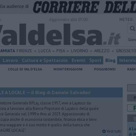
alla audience di
o
Aggiornato alle 07:00
METEO:
Gio
AMIATA
FIRENZE
LUCCA
PISA
LIVORNO
AREZZO
GROSSET
Lavoro
Cultura e Spettacolo
Eventi
Sport
Blog
Intervi
COLLE DI VAL D'ELSA
MONTERIGGIONI
POGGIBONSI
RADI
A LOCALE — il Blog di Daniele Salvadori
ettore Generale BPLaj, classe 1957, vive a Lajatico da
nizia a lavorare alla Banca Popolare di Lajatico della quale
ore Generale nel 1999 e fino al 2023. Appassionato di
Q
 occupa anche di economia sostenibile, finanza etica e temi
Ama viaggiare e il suo motto è quello della banca che
A L
 AGIRE LOCALE".
Vedi tutti
di 