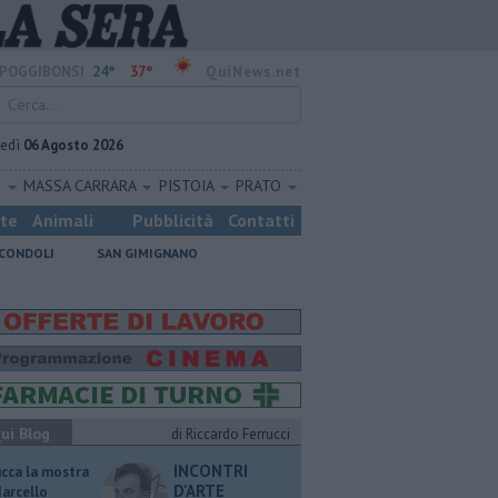
24°
37°
POGGIBONSI
QuiNews.net
vedì
06 Agosto 2026
O
MASSA CARRARA
PISTOIA
PRATO
ste
Animali
Pubblicità
Contatti
CONDOLI
SAN GIMIGNANO
ui Blog
di Riccardo Ferrucci
INCONTRI
ucca la mostra
D'ARTE
Marcello