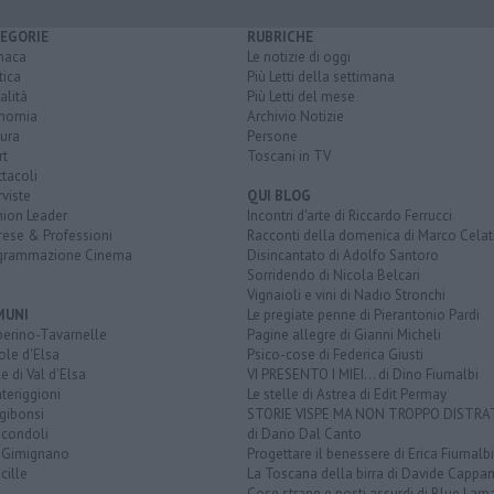
EGORIE
RUBRICHE
naca
Le notizie di oggi
tica
Più Letti della settimana
alità
Più Letti del mese
nomia
Archivio Notizie
ura
Persone
rt
Toscani in TV
tacoli
rviste
QUI BLOG
nion Leader
Incontri d'arte di Riccardo Ferrucci
rese & Professioni
Racconti della domenica di Marco Celat
grammazione Cinema
Disincantato di Adolfo Santoro
Sorridendo di Nicola Belcari
Vignaioli e vini di Nadio Stronchi
MUNI
Le pregiate penne di Pierantonio Pardi
berino-Tavarnelle
Pagine allegre di Gianni Micheli
ole d'Elsa
Psico-cose di Federica Giusti
e di Val d'Elsa
VI PRESENTO I MIEI... di Dino Fiumalbi
teriggioni
Le stelle di Astrea di Edit Permay
gibonsi
STORIE VISPE MA NON TROPPO DISTR
icondoli
di Dario Dal Canto
 Gimignano
Progettare il benessere di Erica Fiumalbi
cille
La Toscana della birra di Davide Cappan
Cose strane e posti assurdi di Blue Lam