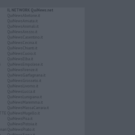
IL NETWORK QuiNews.net
QuiNewsAbetone.it
QuiNewsAmiata.it
QuiNewsAnimali.it
QuiNewsArezzo.it
QuiNewsCasentino.it
QuiNewsCecina.it
QuiNewsChianti.it
QuiNewsCuoio.it
QuiNewsElba.it
i
QuiNewsEmpolese.it
QuiNewsFirenze.it
QuiNewsGarfagnana.it
QuiNewsGrosseto.it
QuiNewsLivorno.it
QuiNewsLucca.it
QuiNewsLunigiana.it
QuiNewsMaremma.it
QuiNewsMassaCarrara.it
ATTE
QuiNewsMugello.it
QuiNewsPisa.it
QuiNewsPistoia.it
nari
QuiNewsPrato.it
a
QuiNewsSiena.it