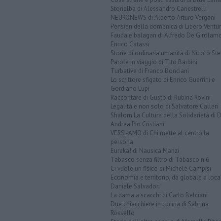
Storielba di Alessandro Canestrelli
NEURONEWS di Alberto Arturo Vergani
Pensieri della domenica di Libero Ventur
Fauda e balagan di Alfredo De Girolam
Enrico Catassi
Storie di ordinaria umanità di Nicolò Ste
Parole in viaggio di Tito Barbini
Turbative di Franco Bonciani
Lo scrittore sfigato di Enrico Guerrini e
Gordiano Lupi
Raccontare di Gusto di Rubina Rovini
Legalità e non solo di Salvatore Calleri
Shalom La Cultura della Solidarietà di 
Andrea Pio Cristiani
VERSI-AMO di Chi mette al centro la
persona
Eureka! di Nausica Manzi
Tabasco senza filtro di Tabasco n.6
Ci vuole un fisico di Michele Campisi
Economia e territorio, da globale a loca
Daniele Salvadori
La dama a scacchi di Carlo Belciani
Due chiacchiere in cucina di Sabrina
Rossello