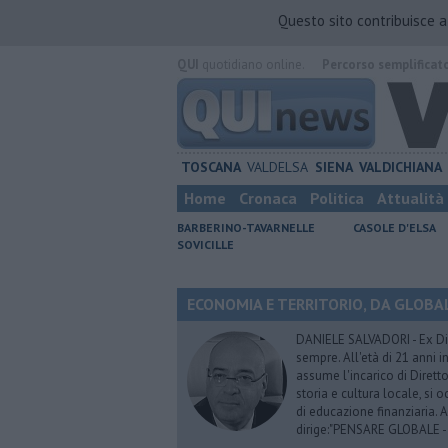
Questo sito contribuisce 
QUI
quotidiano online.
Percorso semplificat
TOSCANA
VALDELSA
SIENA
VALDICHIANA
Home
Cronaca
Politica
Attualità
BARBERINO-TAVARNELLE
CASOLE D'ELSA
SOVICILLE
ECONOMIA E TERRITORIO, DA GLOBALE 
DANIELE SALVADORI - Ex Dir
sempre. All'età di 21 anni i
assume l'incarico di Dirett
storia e cultura locale, si
di educazione finanziaria. 
dirige:"PENSARE GLOBALE -