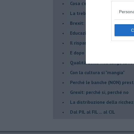
Cosa c'entra la "Ferrari" ?
Persona
La trebbiatrice
Brexit: chi rischia di più?
Educazione finanziaria
Il risparmio tradito
E dopo la crisi... un'altra crisi
Qualità della vita lungo la Fi-
​Con la cultura si "mangia"
​Perché le banche (NON) prest
Grexit: perché si, perché no
La distribuzione della ricche
Dal PIL al FIL ... al CIL