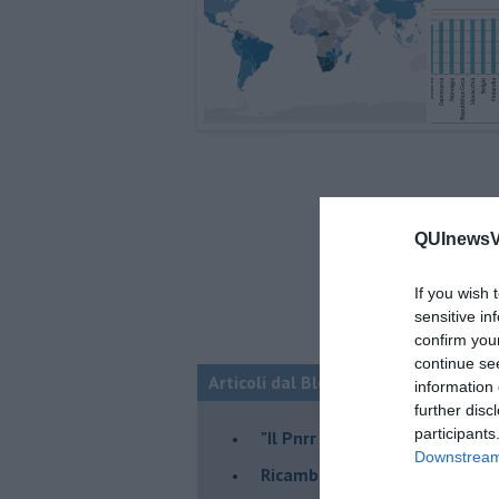
QUInewsVa
If you wish 
sensitive in
confirm you
continue se
Articoli dal Blog “Economia e territo
information 
further disc
participants
"Il Pnrr può essere il nostro 
Downstream 
Ricambio generazionale