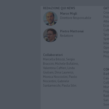
REDAZIONE QUI NEWS
CAT
Cro
Marco Migli
Poli
Direttore Responsabile
Attu
Eco
Cult
Pietro Mattonai
Spo
Redattore
Spet
Inte
Opi
Imp
Collaboratori
Pro
Marcella Bitozzi, Sergio
Braccini, Michele Bufalino,
Valentina Caffieri, Linda
CO
Giuliani, Dina Laurenzi,
Bar
Monica Nocciolini, Paolo
Cas
Nocentini, Gabriele
Coll
Santarnecchi, Paola Silvi.
Mon
Pog
Rad
San
Sovi