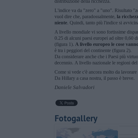
distribuzione della ricchezza.
L'indice va da "zero" a "uno". Risultato "z
vuol dire che, paradossalmente,
la ricchezz
niente
. Quindi, tanto più l'indice si avvici
A livello mondiale vi sono fortissime dispar
0.25 di alcuni paesi europei ad oltre 0,60 
(figura 1).
A livello europeo le cose vann
è tra i peggiori del continente (figura 2).
Da considerare anche che i Paesi più virtuo
decennio. A livello nazionale le regioni del
Come si vede c'è ancora molto da lavorare s
Da Hillary a casa nostra, il passo è breve.
Daniele Salvadori
Fotogallery