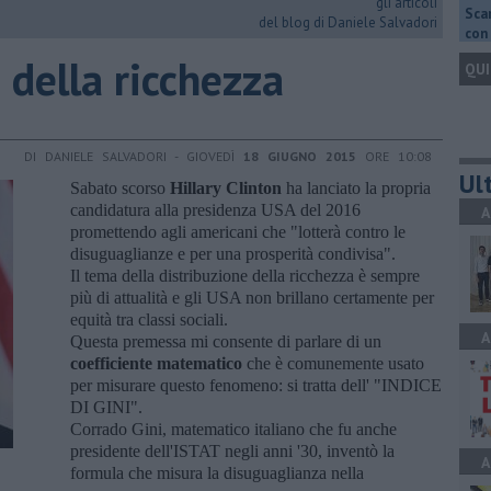
gli articoli
Scar
del blog di Daniele Salvadori
con 
 della ricchezza
QUI
DI DANIELE SALVADORI - GIOVEDÌ
18 GIUGNO 2015
ORE 10:08
Ult
Sabato scorso
Hillary Clinton
ha lanciato la propria
candidatura alla presidenza USA del 2016
A
promettendo agli americani che "lotterà contro le
disuguaglianze e per una prosperità condivisa".
Il tema della distribuzione della ricchezza è sempre
più di attualità e gli USA non brillano certamente per
equità tra classi sociali.
A
Questa premessa mi consente di parlare di un
coefficiente matematico
che è comunemente usato
per misurare questo fenomeno: si tratta dell' "INDICE
DI GINI".
Corrado Gini, matematico italiano che fu anche
presidente dell'ISTAT negli anni '30, inventò la
A
formula che misura la disuguaglianza nella