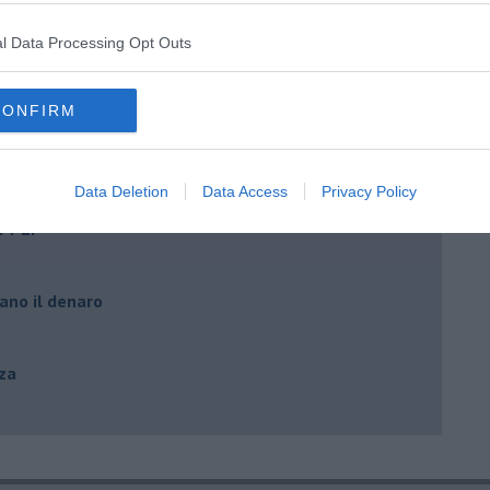
l Data Processing Opt Outs
CONFIRM
Data Deletion
Data Access
Privacy Policy
Pi-Li
ano il denaro
zza