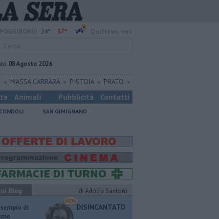
24°
37°
POGGIBONSI
QuiNews.net
ato
08 Agosto 2026
O
MASSA CARRARA
PISTOIA
PRATO
ste
Animali
Pubblicità
Contatti
CONDOLI
SAN GIMIGNANO
ui Blog
di Adolfo Santoro
DISINCANTATO
esempio di
ismo