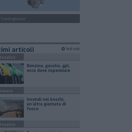
Condoglianze
imi articoli
Vedi tutti
ttualità
​Benzina, gasolio, gpl,
ecco dove risparmiare
ronaca
Incendi nei boschi,
un'altra giornata di
fuoco
ttualità