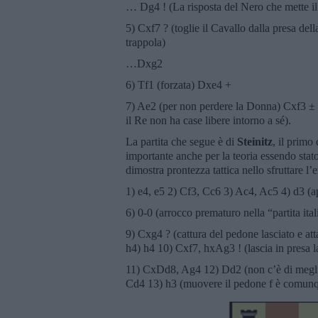
… Dg4 ! (La risposta del Nero che mette il 
5) Cxf7 ? (toglie il Cavallo dalla presa de
trappola)
…Dxg2
6) Tf1 (forzata) Dxe4 +
7) Ae2 (per non perdere la Donna) Cxf3 ± m
il Re non ha case libere intorno a sé).
La partita che segue è di
Steinitz
, il primo
importante anche per la teoria essendo stato
dimostra prontezza tattica nello sfruttare l’
1) e4, e5 2) Cf3, Cc6 3) Ac4, Ac5 4) d3 (a
6) 0-0 (arrocco prematuro nella “partita it
9) Cxg4 ? (cattura del pedone lasciato e at
h4) h4 10) Cxf7, hxAg3 ! (lascia in presa 
11) CxDd8, Ag4 12) Dd2 (non c’è di meglio
Cd4 13) h3 (muovere il pedone f è comunqu