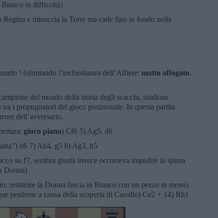
Bianco in difficoltà)
lla Regina e minaccia la Torre ma cade fino in fondo nella
atto ! (sfruttando l’inchiodatura dell’Alfiere:
matto affogato
,
 campione del mondo della storia degli scacchi, studioso
 tra i propugnatori del gioco posizionale. In questa partita
errore dell’avversario.
pertura:
gioco piano
) Cf6 5) Ag5, d6
aliana”) h6 7) Ah4, g5 8) Ag3, h5
tacco su f7, sembra giusta invece occorreva impedire la spinta
la Donna)
: restituire la Donna lascia in Bianco con un pezzo in meno)
e perdente a causa della scoperta di Cavallo) Ce2 + 14) Rh1