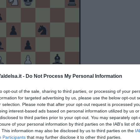
ldelsa.it -
Do Not Process My Personal Information
to opt-out of the sale, sharing to third parties, or processing of your per
formation for targeted advertising by us, please use the below opt-out s
r selection. Please note that after your opt-out request is processed y
eing interest-based ads based on personal information utilized by us or
disclosed to third parties prior to your opt-out. You may separately opt-
ro muove e dà matto in 2 mosse.
losure of your personal information by third parties on the IAB’s list of
azione del pedone g)
. This information may also be disclosed by us to third parties on the
IA
one con i pezzi leggeri)
Participants
that may further disclose it to other third parties.