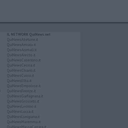
IL NETWORK QuiNews.net
QuiNewsAbetone.it
QuiNewsAmiata.it
QuiNewsAnimali.it
QuiNewsArezzo.it
QuiNewsCasentino.it
QuiNewsCecina.it
QuiNewsChianti.it
QuiNewsCuoio.it
QuiNewsElba.it
QuiNewsEmpolese.it
i
QuiNewsFirenze.it
QuiNewsGarfagnana.it
QuiNewsGrosseto.it
QuiNewsLivorno.it
QuiNewsLucca.it
QuiNewsLunigiana.it
QuiNewsMaremma.it
QuiNewsMassaCarrara.it