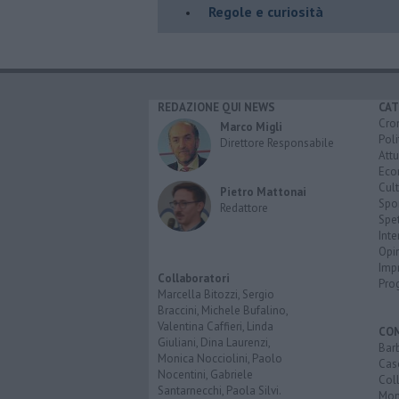
Regole e curiosità
REDAZIONE QUI NEWS
CAT
Cro
Marco Migli
Poli
Direttore Responsabile
Attu
Eco
Cult
Pietro Mattonai
Spo
Redattore
Spet
Inte
Opi
Imp
Collaboratori
Pro
Marcella Bitozzi, Sergio
Braccini, Michele Bufalino,
Valentina Caffieri, Linda
CO
Giuliani, Dina Laurenzi,
Bar
Monica Nocciolini, Paolo
Cas
Nocentini, Gabriele
Coll
Santarnecchi, Paola Silvi.
Mon