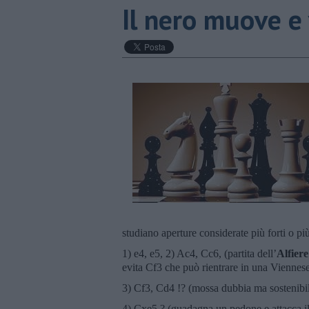
Il nero muove e
studiano aperture considerate più forti o pi
1) e4, e5, 2) Ac4, Cc6, (partita dell’
Alfiere
evita Cf3 che può rientrare in una Viennes
3) Cf3, Cd4 !? (mossa dubbia ma sostenibi
4) Cxe5 ? (guadagna un pedone e attacca i