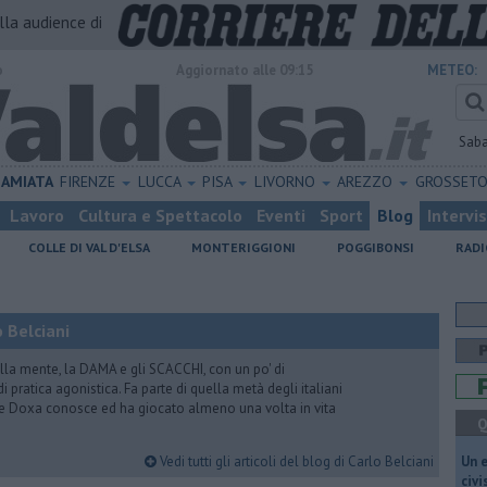
alla audience di
o
Aggiornato alle 09:15
METEO:
Sab
AMIATA
FIRENZE
LUCCA
PISA
LIVORNO
AREZZO
GROSSET
Lavoro
Cultura e Spettacolo
Eventi
Sport
Blog
Intervi
COLLE DI VAL D'ELSA
MONTERIGGIONI
POGGIBONSI
RADI
 Belciani
lla mente, la DAMA e gli SCACCHI, con un po' di
 pratica agonistica. Fa parte di quella metà degli italiani
e Doxa conosce ed ha giocato almeno una volta in vita
Q
Vedi tutti gli articoli del blog di Carlo Belciani
​Un 
civ