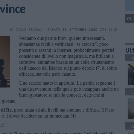
 vince
QUI
DI CARLO BELCIANI - SABATO
31 OTTOBRE 2020
ORE 11:02
Vediamo due partite brevi quanto interessanti,
abbastanza facili a verificarsi “se cercate”, poco
Ult
presenti o assenti in internet, probabilmente perché
considerate di livello non magistrale, ma brillanti e
A
istruttive, entrambe basate su un abile sfruttamento
dell’attacco del Bianco sul punto debole f7, di solito
efficace, stavolta però incauto.
Uno scacco matto in apertura. La partita seguente è
una disavventura nella quale può incappare anche un
C
buon giocatore se non la conosce, dato che si
ù giocate.
 di Re
, poco usata ad alti livelli ma comune e diffusa. Il Nero
e o il dover decidere su un’immediata f4)
le)
A
l punto f7 ma non è una buona idea; corretta CxCd4, exCd4)