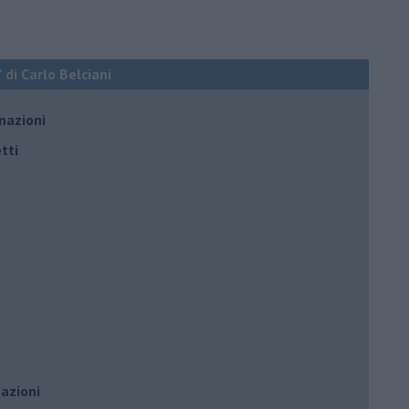
 di Carlo Belciani
nazioni
tti
azioni