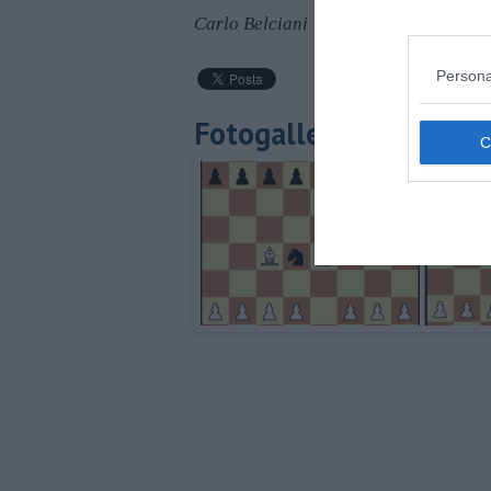
Carlo Belciani
Persona
Fotogallery