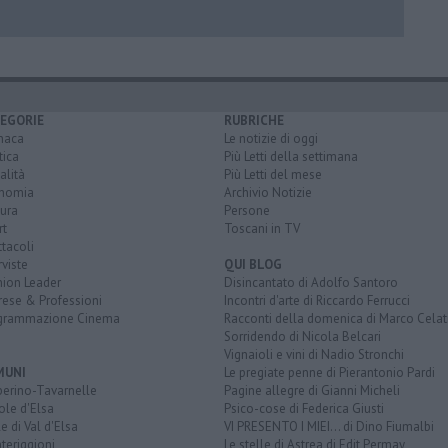
EGORIE
RUBRICHE
naca
Le notizie di oggi
tica
Più Letti della settimana
alità
Più Letti del mese
nomia
Archivio Notizie
ura
Persone
rt
Toscani in TV
tacoli
rviste
QUI BLOG
nion Leader
Disincantato di Adolfo Santoro
rese & Professioni
Incontri d'arte di Riccardo Ferrucci
grammazione Cinema
Racconti della domenica di Marco Celat
Sorridendo di Nicola Belcari
Vignaioli e vini di Nadio Stronchi
MUNI
Le pregiate penne di Pierantonio Pardi
berino-Tavarnelle
Pagine allegre di Gianni Micheli
ole d'Elsa
Psico-cose di Federica Giusti
e di Val d'Elsa
VI PRESENTO I MIEI... di Dino Fiumalbi
teriggioni
Le stelle di Astrea di Edit Permay