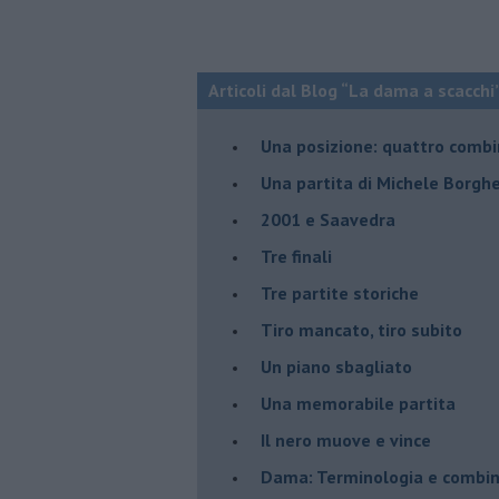
Articoli dal Blog “La dama a scacchi”
Una posizione: quattro combi
​Una partita di Michele Borghe
2001 e Saavedra
Tre finali
Tre partite storiche
Tiro mancato, tiro subito
Un piano sbagliato
Una memorabile partita
Il nero muove e vince
​Dama: Terminologia e combin