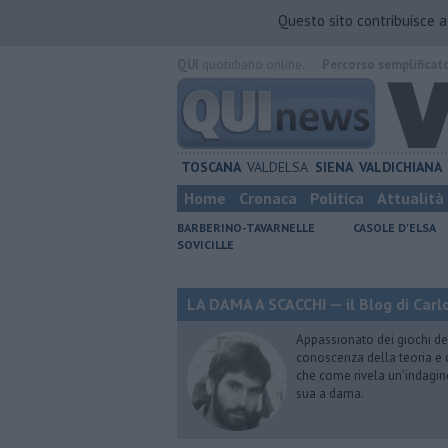
Questo sito contribuisce 
QUI
quotidiano online.
Percorso semplificat
TOSCANA
VALDELSA
SIENA
VALDICHIANA
Home
Cronaca
Politica
Attualità
BARBERINO-TAVARNELLE
CASOLE D'ELSA
SOVICILLE
LA DAMA A SCACCHI — il Blog di Carlo
Appassionato dei giochi de
conoscenza della teoria e di
che come rivela un’indagin
sua a dama.