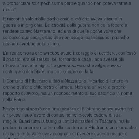
a pronunciare solo pochissime parole quando non poteva farne a
meno”.
E raccontò solo molte poche cose di ciò che aveva vissuto in
guerra e in prigionia. Le atrocità della guerra non ce la fecero a
rendere cattivo Nazzareno, ed una di quelle poche volte che
confessò qualcosa, disse che non uccise mai nessuno, neanche
quando avrebbe potuto farlo.
L’unica persona che avrebbe avuto il coraggio di uccidere, confessò
il soldato, era sé stesso, se, tornando a casa , non avesse più
ritrovato la sua famiglia. La guerra spesso stravolge, spesso
costringe a cambiare, ma non sempre ce la fa.
Il Comune di Filottrano affidò a Nazzareno l’incarico di tenere in
ordine qualche chilometro di strada. Non era un vero e proprio
rapporto di lavoro, ma un riconoscimento al suo sacrificio in nome
della Patria.
Nazzareno si sposò con una ragazza di Filottrano senza avere figli
e riprese il suo lavoro di contadino nel piccolo podere di sua
moglie. Quasi tutta la famiglia Lattici si trasferì in Toscana, ma lui
preferì rimanere e morire nella sua terra, a Filottrano, una terra che
chissà quante volte aveva sognato di rivedere quando nel gelo