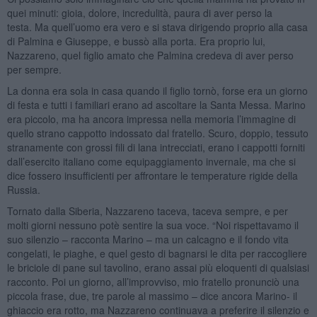
quei minuti: gioia, dolore, incredulità, paura di aver perso la
testa. Ma quell’uomo era vero e si stava dirigendo proprio alla casa
di Palmina e Giuseppe, e bussò alla porta. Era proprio lui,
Nazzareno, quel figlio amato che Palmina credeva di aver perso
per sempre.
La donna era sola in casa quando il figlio tornò, forse era un giorno
di festa e tutti i familiari erano ad ascoltare la Santa Messa. Marino
era piccolo, ma ha ancora impressa nella memoria l’immagine di
quello strano cappotto indossato dal fratello. Scuro, doppio, tessuto
stranamente con grossi fili di lana intrecciati, erano i cappotti forniti
dall’esercito italiano come equipaggiamento invernale, ma che si
dice fossero insufficienti per affrontare le temperature rigide della
Russia.
Tornato dalla Siberia, Nazzareno taceva, taceva sempre, e per
molti giorni nessuno potè sentire la sua voce. “Noi rispettavamo il
suo silenzio – racconta Marino – ma un calcagno e il fondo vita
congelati, le piaghe, e quel gesto di bagnarsi le dita per raccogliere
le briciole di pane sul tavolino, erano assai più eloquenti di qualsiasi
racconto. Poi un giorno, all’improvviso, mio fratello pronunciò una
piccola frase, due, tre parole al massimo – dice ancora Marino- il
ghiaccio era rotto, ma Nazzareno continuava a preferire il silenzio e