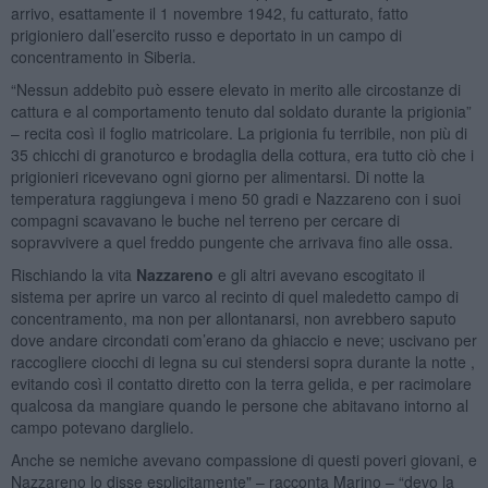
arrivo, esattamente il 1 novembre 1942, fu catturato, fatto
prigioniero dall’esercito russo e deportato in un campo di
concentramento in Siberia.
“Nessun addebito può essere elevato in merito alle circostanze di
cattura e al comportamento tenuto dal soldato durante la prigionia”
– recita così il foglio matricolare. La prigionia fu terribile, non più di
35 chicchi di granoturco e brodaglia della cottura, era tutto ciò che i
prigionieri ricevevano ogni giorno per alimentarsi. Di notte la
temperatura raggiungeva i meno 50 gradi e Nazzareno con i suoi
compagni scavavano le buche nel terreno per cercare di
sopravvivere a quel freddo pungente che arrivava fino alle ossa.
Rischiando la vita
Nazzareno
e gli altri avevano escogitato il
sistema per aprire un varco al recinto di quel maledetto campo di
concentramento, ma non per allontanarsi, non avrebbero saputo
dove andare circondati com’erano da ghiaccio e neve; uscivano per
raccogliere ciocchi di legna su cui stendersi sopra durante la notte ,
evitando così il contatto diretto con la terra gelida, e per racimolare
qualcosa da mangiare quando le persone che abitavano intorno al
campo potevano darglielo.
Anche se nemiche avevano compassione di questi poveri giovani, e
Nazzareno lo disse esplicitamente" – racconta Marino – “devo la