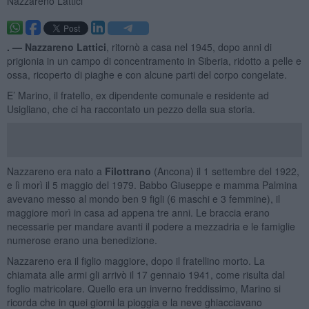
Nazzareno Lattici
. —
Nazzareno Lattici
, ritornò a casa nel 1945, dopo anni di
prigionia in un campo di concentramento in Siberia, ridotto a pelle e
ossa, ricoperto di piaghe e con alcune parti del corpo congelate.
E’ Marino, il fratello, ex dipendente comunale e residente ad
Usigliano, che ci ha raccontato un pezzo della sua storia.
Nazzareno era nato a
Filottrano
(Ancona) il 1 settembre del 1922,
e lì morì il 5 maggio del 1979. Babbo Giuseppe e mamma Palmina
avevano messo al mondo ben 9 figli (6 maschi e 3 femmine), il
maggiore morì in casa ad appena tre anni. Le braccia erano
necessarie per mandare avanti il podere a mezzadria e le famiglie
numerose erano una benedizione.
Nazzareno era il figlio maggiore, dopo il fratellino morto. La
chiamata alle armi gli arrivò il 17 gennaio 1941, come risulta dal
foglio matricolare. Quello era un inverno freddissimo, Marino si
ricorda che in quei giorni la pioggia e la neve ghiacciavano