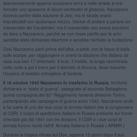
istantaneamente appena toccavano terra e nelle strade si era
formato uno spessore di alcuni centimetri di ghiaccio. Nazzareno
doveva partire dalla stazione di Jesi, ma le strade erano
impraticabili con qualunque mezzo. Decise di andare a parlare col
maresciallo dei Carabinieri, ma il maresciallo non aveva soluzioni
da dare a Nazzareno, perché se non fosse partito per le armi
sarebbe stato dichiarato disertore e avrebbe rischiato la fucilazione.
Così Nazzareno partì prima dell’alba, a piedi, con le fasce di balla
sulle scarpe, per raggiungere in orario la stazione che distava da
casa sua ben 17 chilometri. Il buio, il freddo, la lunga camminata
nella notte e poi il treno per il distretto di Ancona, dove ricevette
l’incarico di soldato mitragliere di fanteria.
Il 16 ottobre 1942 Nazzareno fu trasferito in Russia
, territorio
dichiarato in “stato di guerra”, assegnato al secondo Battaglione,
quinta compagnia del 82° Reggimento fanteria divisione Torino,
partecipando alla campagna di guerra anno 1942. Nazzareno andò
a far parte di uno dei due corpi di armata italiani che si congiunsero
al CSRI, il corpo di spedizione italiano in Russia presente sul fronte
orientale già dal 1941 con tre divisioni. Il CSIR e i due corpi di
armata furono riuniti nell'8’ Armata Italiana in Russia ( ARMIR )
Durante la tragica ritirata sul Don, appena 15 giorni dopo il suo