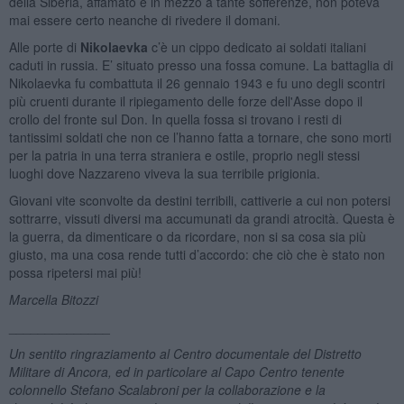
della Siberia, affamato e in mezzo a tante sofferenze, non poteva
mai essere certo neanche di rivedere il domani.
Alle porte di
Nikolaevka
c’è un cippo dedicato ai soldati italiani
caduti in russia. E’ situato presso una fossa comune. La battaglia di
Nikolaevka fu combattuta il 26 gennaio 1943 e fu uno degli scontri
più cruenti durante il ripiegamento delle forze dell'Asse dopo il
crollo del fronte sul Don. In quella fossa si trovano i resti di
tantissimi soldati che non ce l’hanno fatta a tornare, che sono morti
per la patria in una terra straniera e ostile, proprio negli stessi
luoghi dove Nazzareno viveva la sua terribile prigionia.
Giovani vite sconvolte da destini terribili, cattiverie a cui non potersi
sottrarre, vissuti diversi ma accumunati da grandi atrocità. Questa è
la guerra, da dimenticare o da ricordare, non si sa cosa sia più
giusto, ma una cosa rende tutti d’accordo: che ciò che è stato non
possa ripetersi mai più!
Marcella Bitozzi
______________
Un sentito ringraziamento al Centro documentale del Distretto
Militare di Ancora, ed in particolare al Capo Centro tenente
colonnello Stefano Scalabroni per la collaborazione e la