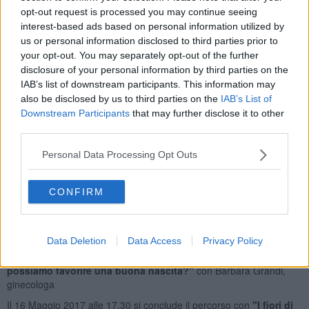
vogliono confrontarsi sui temi proposti.
Il programma prenderà
opt-out request is processed you may continue seeing
il via il 14 Gennaio alle ore 17 dove si parlerà di "
Il sonno e i
interest-based ads based on personal information utilized by
bambini"
con Alessandra Bortolotti, psicologa ed esperta del
us or personal information disclosed to third parties prior to
periodo perinatale.
your opt-out. You may separately opt-out of the further
disclosure of your personal information by third parties on the
IAB’s list of downstream participants. This information may
also be disclosed by us to third parties on the
IAB’s List of
Il 4 Febbraio alle ore 17 il tema sarà
"
Mamma e papà: diversa-
Downstream Participants
that may further disclose it to other
mente? I tanti modi di divenire ed essere genitori"
con Silvia
third parties.
Rovetta, psicologa, conduttrice di gruppi con metodi attivi, e Duccio
Ciampoli, psicologo, psicoterapeuta familiare
Personal Data Processing Opt Outs
Il 18 Febbrao alle ore 17
"Come stare coi figli che crescono"
con Giuliana Mieli, psicologa, psicoterapeuta.
CONFIRM
Il 18 Marzo alle ore 17
"Dalla poppa alla pappa. Come e quando
iniziate con l'introduzione del cibo dei grandi ascoltando i
bisogni del bambino" con
Alice Petrini, ostetrica.
Data Deletion
Data Access
Privacy Policy
Il 22 Aprile alle ore 17
"
La libertà e le scelte nel parto. Come
possiamo favorire una buona nascita?"
con Barbara Grandi,
ginecologa
Il 16 Maggio 2017 alle 17,30 si conclude il percorso con
"I fiori di