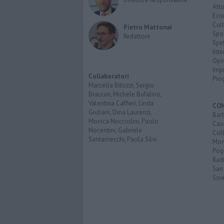
Attu
Eco
Cult
Pietro Mattonai
Spo
Redattore
Spet
Inte
Opi
Imp
Collaboratori
Pro
Marcella Bitozzi, Sergio
Braccini, Michele Bufalino,
Valentina Caffieri, Linda
CO
Giuliani, Dina Laurenzi,
Bar
Monica Nocciolini, Paolo
Cas
Nocentini, Gabriele
Coll
Santarnecchi, Paola Silvi.
Mon
Pog
Rad
San
Sovi