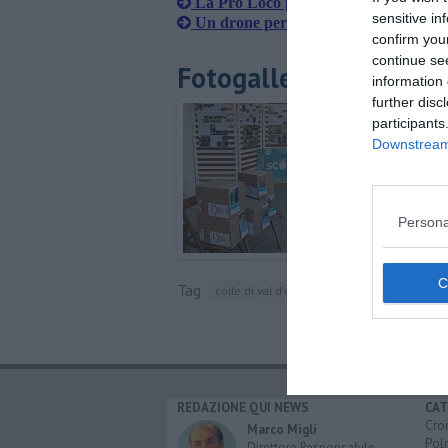
La Pro Loco per il Patrono
sensitive in
Un drone per promuovere Colle
confirm you
continue se
Fotogallery
information 
further disc
participants
Downstream 
Persona
Tag
colle di val d'elsa
elsa
facebook
REDAZIONE QUI NEWS
CAT
Cro
Marco Migli
Poli
Direttore Responsabile