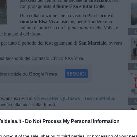
piazzetta del centro commerciale di
Gracciano
, ieri,
con protagonista il
fiume Elsa e tutta Colle
.
Una collaborazione che ha visto la
Pro Loco e il
comitato Elsa Viva
insieme, per diffondere una
cultura di amicizia con il
fiume madre
della Valle, e
A
le immagini del drone.
per tutto il periodo dei festeggiamenti di
San Marziale
, ovvero
agina facebook del Comitato Civico Elsa Viva.
A
oscana iscriviti alla
Newsletter QUInews - ToscanaMedia.
A
amente nella tua casella di posta.
ldelsa.it -
Do Not Process My Personal Information
to opt-out of the sale, sharing to third parties, or processing of your per