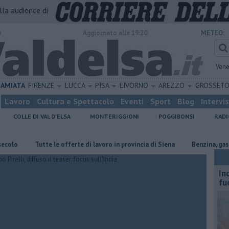
alla audience di
o
Aggiornato alle 19:20
METEO:
Vene
AMIATA
FIRENZE
LUCCA
PISA
LIVORNO
AREZZO
GROSSET
Lavoro
Cultura e Spettacolo
Eventi
Sport
Blog
Intervi
COLLE DI VAL D'ELSA
MONTERIGGIONI
POGGIBONSI
RADI
​Tutte le offerte di lavoro in provincia di Siena
​Benzina, gasolio, gp
In
fu