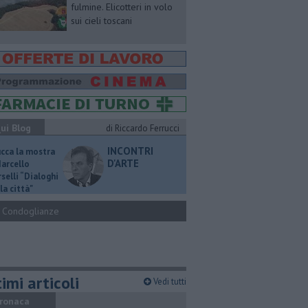
fulmine. Elicotteri in volo
sui cieli toscani
ui Blog
di Riccardo Ferrucci
INCONTRI
ucca la mostra
D'ARTE
Marcello
selli “Dialoghi
la città"
Condoglianze
imi articoli
Vedi tutti
ronaca