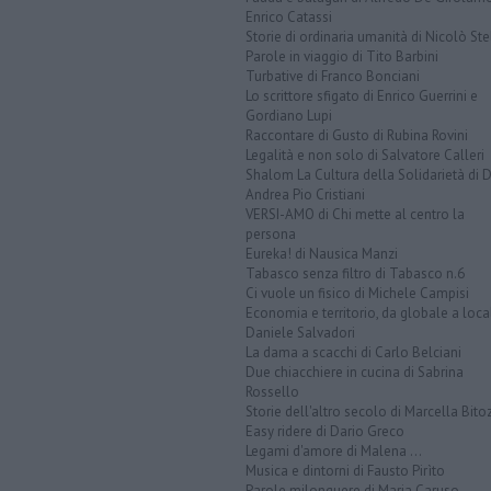
Enrico Catassi
Storie di ordinaria umanità di Nicolò Ste
Parole in viaggio di Tito Barbini
Turbative di Franco Bonciani
Lo scrittore sfigato di Enrico Guerrini e
Gordiano Lupi
Raccontare di Gusto di Rubina Rovini
Legalità e non solo di Salvatore Calleri
Shalom La Cultura della Solidarietà di 
Andrea Pio Cristiani
VERSI-AMO di Chi mette al centro la
persona
Eureka! di Nausica Manzi
Tabasco senza filtro di Tabasco n.6
Ci vuole un fisico di Michele Campisi
Economia e territorio, da globale a loca
Daniele Salvadori
La dama a scacchi di Carlo Belciani
Due chiacchiere in cucina di Sabrina
Rossello
Storie dell'altro secolo di Marcella Bito
Easy ridere di Dario Greco
Legami d'amore di Malena ...
Musica e dintorni di Fausto Pirìto
Parole milonguere di Maria Caruso