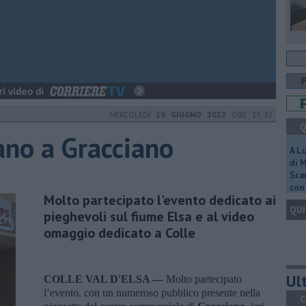
MERCOLEDÌ
29 GIUGNO 2022
ORE 15:32
Q
ano a Gracciano
A L
di 
Scar
con 
Molto partecipato l'evento dedicato ai
QUI
pieghevoli sul fiume Elsa e al video
omaggio dedicato a Colle
Ult
COLLE VAL D'ELSA —
Molto partecipato
l’evento, con un numeroso pubblico presente nella
C