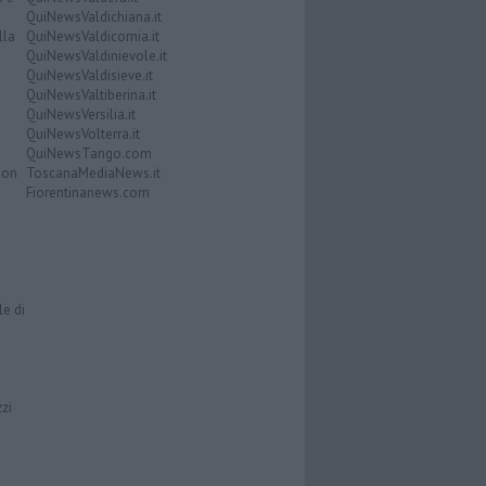
QuiNewsValdichiana.it
lla
QuiNewsValdicornia.it
QuiNewsValdinievole.it
QuiNewsValdisieve.it
QuiNewsValtiberina.it
QuiNewsVersilia.it
QuiNewsVolterra.it
QuiNewsTango.com
Don
ToscanaMediaNews.it
Fiorentinanews.com
le di
zzi