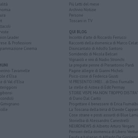
alità
Più Letti del mese
nomia
Archivio Notizie
ura
Persone
rt
Toscani in TV
tacoli
rviste
QUI BLOG
nion Leader
Incontri d'arte di Riccardo Ferrucci
rese & Professioni
Racconti della domenica di Marco Celat
grammazione Cinema
Disincantato di Adolfo Santoro
Sorridendo di Nicola Belcari
Vignaioli e vini di Nadio Stronchi
MUNI
Le pregiate penne di Pierantonio Pardi
berino-Tavarnelle
Pagine allegre di Gianni Micheli
ole d'Elsa
Psico-cose di Federica Giusti
e di Val d'Elsa
VI PRESENTO I MIEI... di Dino Fiumalbi
teriggioni
Le stelle di Astrea di Edit Permay
gibonsi
STORIE VISPE MA NON TROPPO DISTR
icondoli
di Dario Dal Canto
 Gimignano
Progettare il benessere di Erica Fiumalbi
cille
La Toscana della birra di Davide Cappan
Cose strane e posti assurdi di Blue Lam
Storielba di Alessandro Canestrelli
NEURONEWS di Alberto Arturo Vergani
Pensieri della domenica di Libero Ventur
Fauda e balagan di Alfredo De Girolam