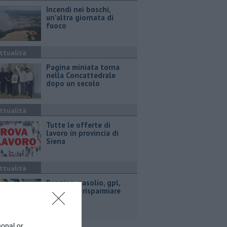
Incendi nei boschi,
un'altra giornata di
fuoco
ttualità
Pagina miniata torna
nella Concattedrale
dopo un secolo
ttualità
​Tutte le offerte di
lavoro in provincia di
Siena
ttualità
​Benzina, gasolio, gpl,
ecco dove risparmiare
sonal or