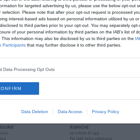
formation for targeted advertising by us, please use the below opt-out s
r selection. Please note that after your opt-out request is processed y
eing interest-based ads based on personal information utilized by us or
disclosed to third parties prior to your opt-out. You may separately opt-
losure of your personal information by third parties on the IAB’s list of
. This information may also be disclosed by us to third parties on the
IA
Participants
that may further disclose it to other third parties.
l Data Processing Opt Outs
CONFIRM
Data Deletion
Data Access
Privacy Policy
EGORIE
RUBRICHE
naca
Le notizie di oggi
tica
Più Letti della settimana