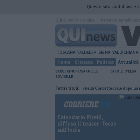
Questo sito contribuisce 
QUI
quotidiano online.
Percorso semplificat
TOSCANA
VALDELSA
SIENA
VALDICHIANA
Home
Cronaca
Politica
Attualità
BARBERINO-TAVARNELLE
CASOLE D'ELSA
SOVICILLE
ta di fuoco
Pagina miniata torna nella Concattedrale dopo un secolo
Tutti i titoli:
Calendario Pirelli,
diffuso il teaser: focus
sull'India