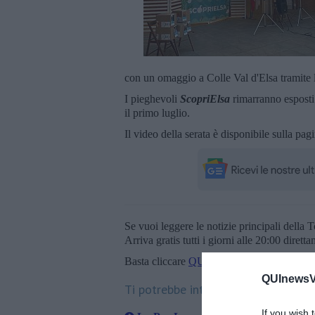
con un omaggio a Colle Val d'Elsa tramite 
I pieghevoli
ScopriElsa
rimarranno esposti 
il primo luglio.
Il video della serata è disponibile sulla p
Se vuoi leggere le notizie principali della T
Arriva gratis tutti i giorni alle 20:00 dirett
Basta cliccare
QUI
QUInewsVa
Ti potrebbe interessare anche:
If you wish 