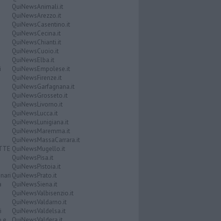
QuiNewsAnimali.it
QuiNewsArezzo.it
QuiNewsCasentino.it
QuiNewsCecina.it
QuiNewsChianti.it
QuiNewsCuoio.it
QuiNewsElba.it
i
QuiNewsEmpolese.it
QuiNewsFirenze.it
QuiNewsGarfagnana.it
QuiNewsGrosseto.it
QuiNewsLivorno.it
QuiNewsLucca.it
QuiNewsLunigiana.it
QuiNewsMaremma.it
QuiNewsMassaCarrara.it
ATTE
QuiNewsMugello.it
QuiNewsPisa.it
QuiNewsPistoia.it
nari
QuiNewsPrato.it
a
QuiNewsSiena.it
QuiNewsValbisenzio.it
QuiNewsValdarno.it
i
QuiNewsValdelsa.it
o e
QuiNewsValdera.it