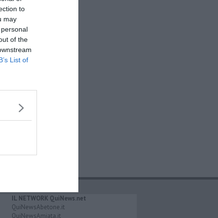
ection to
ou may
 personal
out of the
 downstream
B’s List of
IL NETWORK QuiNews.net
QuiNewsAbetone.it
QuiNewsAmiata.it