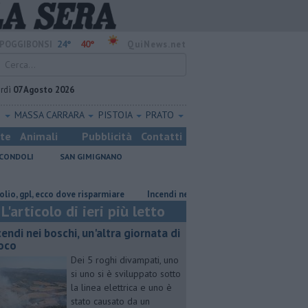
24°
40°
POGGIBONSI
QuiNews.net
rdì
07 Agosto 2026
O
MASSA CARRARA
PISTOIA
PRATO
ste
Animali
Pubblicità
Contatti
CONDOLI
SAN GIMIGNANO
l, ecco dove risparmiare
Incendi nei boschi, un'altra giornata di fuoco
L'articolo di ieri più letto
cendi nei boschi, un'altra giornata di
oco
Dei 5 roghi divampati, uno
si uno si è sviluppato sotto
la linea elettrica e uno è
stato causato da un